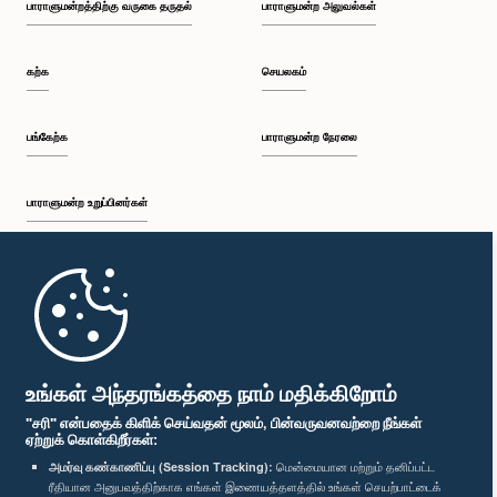
பாராளுமன்றத்திற்கு வருகை தருதல்
பாராளுமன்ற அலுவல்கள்
கற்க
செயலகம்
பங்கேற்க
பாராளுமன்ற நேரலை
பாராளுமன்ற உறுப்பினர்கள்
முதற்பக்கம்
பாராளுமன்ற கையடக்க செயலி
உங்கள் அந்தரங்கத்தை நாம் மதிக்கிறோம்
"சரி" என்பதைக் கிளிக் செய்வதன் மூலம், பின்வருவனவற்றை நீங்கள்
ஏற்றுக் கொள்கிறீர்கள்:
அமர்வு கண்காணிப்பு (Session Tracking):
மென்மையான மற்றும் தனிப்பட்ட
ரீதியான அனுபவத்திற்காக எங்கள் இணையத்தளத்தில் உங்கள் செயற்பாட்டைக்
எம்மை பின்தொடர்க :