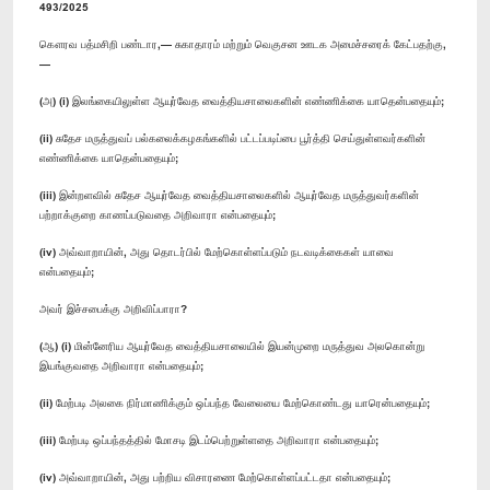
493/2025
கௌரவ பத்மசிறி பண்டார,— சுகாதாரம் மற்றும் வெகுசன ஊடக அமைச்சரைக் கேட்பதற்கு,
—
(அ) (i) இலங்கையிலுள்ள ஆயுர்வேத வைத்தியசாலைகளின் எண்ணிக்கை யாதென்பதையும்;
(ii) சுதேச மருத்துவப் பல்கலைக்கழகங்களில் பட்டப்படிப்பை பூர்த்தி செய்துள்ளவர்களின்
எண்ணிக்கை யாதென்பதையும்;
(iii) இன்றளவில் சுதேச ஆயுர்வேத வைத்தியசாலைகளில் ஆயுர்வேத மருத்துவர்களின்
பற்றாக்குறை காணப்படுவதை அறிவாரா என்பதையும்;
(iv) அவ்வாறாயின், அது தொடர்பில் மேற்கொள்ளப்படும் நடவடிக்கைகள் யாவை
என்பதையும்;
அவர் இச்சபைக்கு அறிவிப்பாரா?
(ஆ) (i) மின்னேரிய ஆயுர்வேத வைத்தியசாலையில் இயன்முறை மருத்துவ அலகொன்று
இயங்குவதை அறிவாரா என்பதையும்;
(ii) மேற்படி அலகை நிர்மாணிக்கும் ஒப்பந்த வேலையை மேற்கொண்டது யாரென்பதையும்;
(iii) மேற்படி ஒப்பந்தத்தில் மோசடி இடம்பெற்றுள்ளதை அறிவாரா என்பதையும்;
(iv) அவ்வாறாயின், அது பற்றிய விசாரணை மேற்கொள்ளப்பட்டதா என்பதையும்;