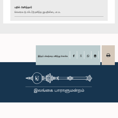
பதில் அளித்தார்
கௌரவ (டாக்டர்) நலிந்த ஜயதிஸ்ஸ, பா.உ.
இந்தப் பக்கத்தை பகிர்ந்து கொள்க
Facebook
X
WhatsApp
LinkedIn