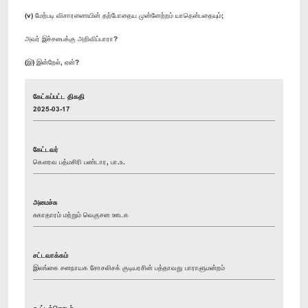
(v) மேற்படி விசாரணையின் தற்போதைய முன்னேற்றம் யாதென்பதையும்;
அவர் இச்சபைக்கு அறிவிப்பாரா?
(இ) இன்றேல், ஏன்?
கேட்கப்பட்ட திகதி
2025-03-17
கேட்டவர்
கௌரவ பத்மசிரி பண்டார, பா.உ.
அமைச்சு
சுகாதாரம் மற்றும் வெகுசன ஊடக
சட்டவாக்கம்
இலங்கை சனநாயக சோசலிசக் குடியரசின் பத்தாவது பாராளுமன்றம்
கூட்டத்தொடர்