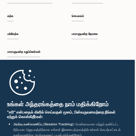
கற்க
செயலகம்
பங்கேற்க
பாராளுமன்ற நேரலை
பாராளுமன்ற உறுப்பினர்கள்
முதற்பக்கம்
பாராளுமன்ற கையடக்க செயலி
உங்கள் அந்தரங்கத்தை நாம் மதிக்கிறோம்
"சரி" என்பதைக் கிளிக் செய்வதன் மூலம், பின்வருவனவற்றை நீங்கள்
ஏற்றுக் கொள்கிறீர்கள்:
அமர்வு கண்காணிப்பு (Session Tracking):
மென்மையான மற்றும் தனிப்பட்ட
ரீதியான அனுபவத்திற்காக எங்கள் இணையத்தளத்தில் உங்கள் செயற்பாட்டைக்
எம்மை பின்தொடர்க :
கண்காணிக்க அமர்வுகளைப் பயன்படுத்துகிறோம்.