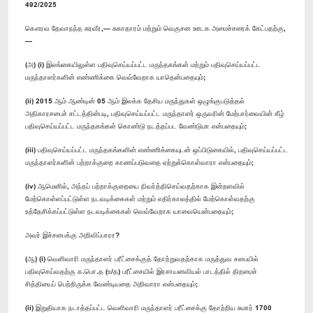
492/2025
கௌரவ தேவாநந்த சுரவீர,— சுகாதாரம் மற்றும் வெகுசன ஊடக அமைச்சரைக் கேட்பதற்கு,
—
(அ) (i) இலங்கையிலுள்ள பதிவுசெய்யப்பட்ட மருந்தகங்கள் மற்றும் பதிவுசெய்யப்பட்ட
மருந்தாளர்களின் எண்ணிக்கை வெவ்வேறாக யாதென்பதையும்;
(ii) 2015 ஆம் ஆண்டின் 05 ஆம் இலக்க தேசிய மருந்துகள் ஒழுங்குபடுத்தல்
அதிகாரசபைச் சட்டத்தின்படி, பதிவுசெய்யப்பட்ட மருந்தாளர் ஒருவரின் மேற்பார்வையின் கீழ்
பதிவுசெய்யப்பட்ட மருந்தகங்கள் கொண்டு நடத்தப்பட வேண்டுமா என்பதையும்;
(iii) பதிவுசெய்யப்பட்ட மருந்தகங்களின் எண்ணிக்கையுடன் ஒப்பிடுகையில், பதிவுசெய்யப்பட்ட
மருந்தாளர்களின் பற்றாக்குறை காணப்படுவதை ஏற்றுக்கொள்வாரா என்பதையும்;
(iv) ஆமெனில், அந்தப் பற்றாக்குறையை நிவர்த்திசெய்வதற்காக இன்றளவில்
மேற்கொள்ளப்பட்டுள்ள நடவடிக்கைகள் மற்றும் எதிர்காலத்தில் மேற்கொள்வதற்கு
உத்தேசிக்கப்பட்டுள்ள நடவடிக்கைகள் வெவ்வேறாக யாவையென்பதையும்;
அவர் இச்சபைக்கு அறிவிப்பாரா?
(ஆ) (i) வெளிவாரி மருந்தாளர் பரீட்சைக்குத் தோற்றுவதற்காக மருத்துவ சபையில்
பதிவுசெய்வதற்கு க.பொ.த (உ/த) பரீட்சையில் இரசாயனவியல் பாடத்தில் திறமைச்
சித்தியைப் பெற்றிருக்க வேண்டியதை அறிவாரா என்பதையும்;
(ii) இறுதியாக நடாத்தப்பட்ட வெளிவாரி மருந்தாளர் பரீட்சைக்கு தோற்றிய சுமார் 1700