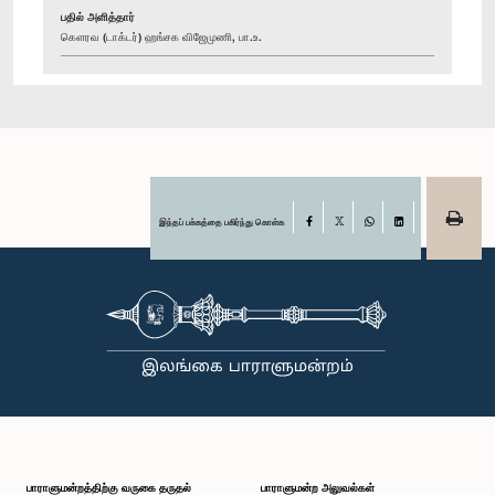
பதில் அளித்தார்
கௌரவ (டாக்டர்) ஹங்சக விஜேமுணி, பா.உ.
இந்தப் பக்கத்தை பகிர்ந்து கொள்க
Facebook
X
WhatsApp
LinkedIn
பாராளுமன்றத்திற்கு வருகை தருதல்
பாராளுமன்ற அலுவல்கள்