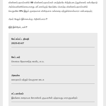
விண்ணப்பதாரர்களில் 99 விண்ணப்பதாரர்கள் மாத்திரமே சித்தியடைந்துள்ளனர் என்பதோடு
அவ்வெண்ணிக்கையானது பரீட்சைக்குத் தோற்றிய மொத்த விண்ணப்பதாரர்களில்
வெறுமனே 6% இலும் குறைவான விகிதமாக உள்ளதை ஏற்றுக்கொள்வாரா என்பதையும்;
அவர் மேலும் இச்சபைக்கு அறிவிப்பாரா?
(இ) இன்றேல், ஏன்?
கேட்கப்பட்ட திகதி
2025-03-07
கேட்டவர்
கௌரவ தேவானந்த சுரவீர, பா.உ.
அமைச்சு
சுகாதாரம் மற்றும் வெகுசன ஊடக
சட்டவாக்கம்
இலங்கை சனநாயக சோசலிசக் குடியரசின் பத்தாவது பாராளுமன்றம்