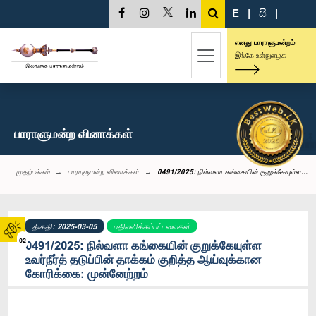
E
|
සි
|
எனது பாராளுமன்றம்
இங்கே உள்நுழைக
பாராளுமன்ற வினாக்கள்
முதற்பக்கம்
பாராளுமன்ற வினாக்கள்
0491/2025: நில்வளா கங்கையின் குறுக்கேயுள்ள...
திகதி: 2025-03-05
பதிலளிக்கப்பட்டவைகள்
02
0491/2025: நில்வளா கங்கையின் குறுக்கேயுள்ள
உவர்நீர்த் தடுப்பின் தாக்கம் குறித்த ஆய்வுக்கான
கோரிக்கை: முன்னேற்றம்