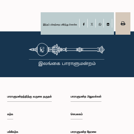
இந்தப் பக்கத்தை பகிர்ந்து கொள்க
Facebook
X
WhatsApp
LinkedIn
பாராளுமன்றத்திற்கு வருகை தருதல்
பாராளுமன்ற அலுவல்கள்
கற்க
செயலகம்
பங்கேற்க
பாராளுமன்ற நேரலை