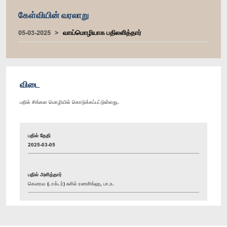
கேள்வியின் வரலாறு
05-03-2025
வாய்மொழியாக பதிலளித்தார்
விடை
பதில் சிங்கள மொழியில் கொடுக்கப்பட்டுள்ளது.
பதில் தேதி
2025-03-05
பதில் அளித்தார்
கௌரவ (டாக்டர்) சுசில் ரணசிங்ஹ, பா.உ.