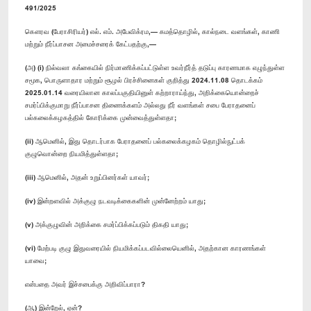
491/2025
கௌரவ (பேராசிரியர்) எல். எம். அபேவிக்ரம,— கமத்தொழில், கால்நடை வளங்கள், காணி
மற்றும் நீர்ப்பாசன அமைச்சரைக் கேட்பதற்கு,—
(அ) (i) நில்வலா கங்கையில் நிர்மாணிக்கப்பட்டுள்ள உவர்நீர்த் தடுப்பு காரணமாக எழுந்துள்ள
சமூக, பொருளாதார மற்றும் சூழல் பிரச்சினைகள் குறித்து 2024.11.08 தொடக்கம்
2025.01.14 வரையிலான காலப்பகுதியினுள் கற்றாராய்ந்து, அறிக்கையொன்றைச்
சமர்ப்பிக்குமாறு நீர்ப்பாசன திணைக்களம் அல்லது நீர் வளங்கள் சபை பேராதனைப்
பல்கலைக்கழகத்தில் கோரிக்கை முன்வைத்துள்ளதா;
(ii) ஆமெனில், இது தொடர்பாக பேராதனைப் பல்கலைக்கழகம் தொழில்நுட்பக்
குழுவொன்றை நியமித்துள்ளதா;
(iii) ஆ​மெனில், அதன் உறுப்பினர்கள் யாவர்;
(iv) இன்றளவில் அக்குழு நடவடிக்கைகளின் முன்னேற்றம் யாது;
(v) அக்குழுவின் அறிக்கை சமர்ப்பிக்கப்படும் திகதி யாது;
(vi) மேற்படி குழு இதுவரையில் நியமிக்கப்படவில்லையெனில், அதற்கான காரணங்கள்
யாவை;
என்பதை அவர் இச்சபைக்கு அறிவிப்பாரா?
(ஆ) இன்றேல், ஏன்?