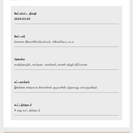
கேட்கப்பட்ட திகதி
2025-03-05
கேட்டவர்
கௌரவ (பேராசிரியர்) எல்.எம். அபேவிக்ரம, பா.உ.
அமைச்சு
கமத்தொழில், கால்நடை வளங்கள், காணி மற்றும் நீர்ப்பாசன
சட்டவாக்கம்
இலங்கை சனநாயக சோசலிசக் குடியரசின் பத்தாவது பாராளுமன்றம்
கூட்டத்தொடர்
1 வது கூட்டத்தொடர்