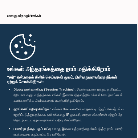
பாராளுமன்ற உறுப்பினர்கள்
முதற்பக்கம்
பாராளுமன்ற கையடக்க செயலி
உங்கள் அந்தரங்கத்தை நாம் மதிக்கிறோம்
"சரி" என்பதைக் கிளிக் செய்வதன் மூலம், பின்வருவனவற்றை நீங்கள்
ஏற்றுக் கொள்கிறீர்கள்:
அமர்வு கண்காணிப்பு (Session Tracking):
மென்மையான மற்றும் தனிப்பட்ட
ரீதியான அனுபவத்திற்காக எங்கள் இணையத்தளத்தில் உங்கள் செயற்பாட்டைக்
எம்மை பின்தொடர்க :
கண்காணிக்க அமர்வுகளைப் பயன்படுத்துகிறோம்.
தரவினைப் பதிவு செய்தல் :
எங்கள் சேவைகளின் பாதுகாப்பு மற்றும் செயற்பாட்டை
விருதுகள்
உறுதிப்படுத்துவதற்காக நாம் உங்களது IP முகவரி, சாதன விவரங்கள் மற்றும் பிற
தொடர்புடைய தரவை நாங்கள் பதிவு செய்கிறோம்.
பயனர் நடத்தை பகுப்பாய்வு :
எமது இணையத்தளத்தை மேம்படுத்த நாம் பயனர்
தனியுரிமைக் கொள்கை
நடத்தையை பகுப்பாய்வு செய்கிறோம்.