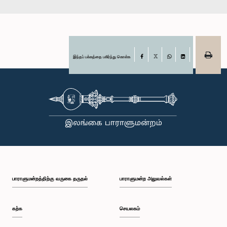
இந்தப் பக்கத்தை பகிர்ந்து கொள்க
Facebook
X
WhatsApp
LinkedIn
பாராளுமன்றத்திற்கு வருகை தருதல்
பாராளுமன்ற அலுவல்கள்
கற்க
செயலகம்