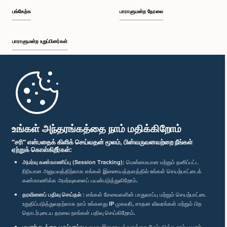
பங்கேற்க
பாராளுமன்ற நேரலை
பாராளுமன்ற உறுப்பினர்கள்
முதற்பக்கம்
பாராளுமன்ற கையடக்க செயலி
உங்கள் அந்தரங்கத்தை நாம் மதிக்கிறோம்
"சரி" என்பதைக் கிளிக் செய்வதன் மூலம், பின்வருவனவற்றை நீங்கள்
ஏற்றுக் கொள்கிறீர்கள்:
அமர்வு கண்காணிப்பு (Session Tracking):
மென்மையான மற்றும் தனிப்பட்ட
ரீதியான அனுபவத்திற்காக எங்கள் இணையத்தளத்தில் உங்கள் செயற்பாட்டைக்
எம்மை பின்தொடர்க :
கண்காணிக்க அமர்வுகளைப் பயன்படுத்துகிறோம்.
தரவினைப் பதிவு செய்தல் :
எங்கள் சேவைகளின் பாதுகாப்பு மற்றும் செயற்பாட்டை
விருதுகள்
உறுதிப்படுத்துவதற்காக நாம் உங்களது IP முகவரி, சாதன விவரங்கள் மற்றும் பிற
தொடர்புடைய தரவை நாங்கள் பதிவு செய்கிறோம்.
பயனர் நடத்தை பகுப்பாய்வு :
எமது இணையத்தளத்தை மேம்படுத்த நாம் பயனர்