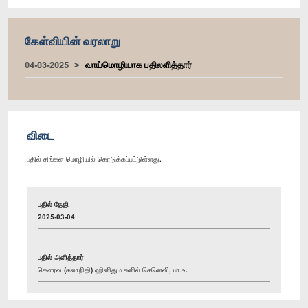
கேள்வியின் வரலாறு
04-03-2025
வாய்மொழியாக பதிலளித்தார்
விடை
பதில் சிங்கள மொழியில் கொடுக்கப்பட்டுள்ளது.
பதில் தேதி
2025-03-04
பதில் அளித்தார்
கௌரவ (கலாநிதி) ஹினிதும சுனில் செனெவி, பா.உ.