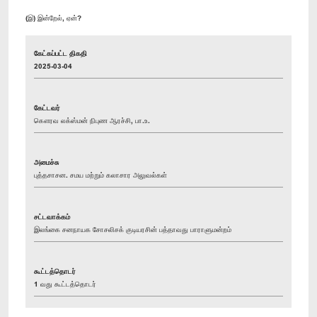
(இ) இன்றேல், ஏன்?
கேட்கப்பட்ட திகதி
2025-03-04
கேட்டவர்
கௌரவ லக்ஸ்மன் நிபுண ஆரச்சி, பா.உ.
அமைச்சு
புத்தசாசன. சமய மற்றும் கலாசார அலுவல்கள்
சட்டவாக்கம்
இலங்கை சனநாயக சோசலிசக் குடியரசின் பத்தாவது பாராளுமன்றம்
கூட்டத்தொடர்
1 வது கூட்டத்தொடர்