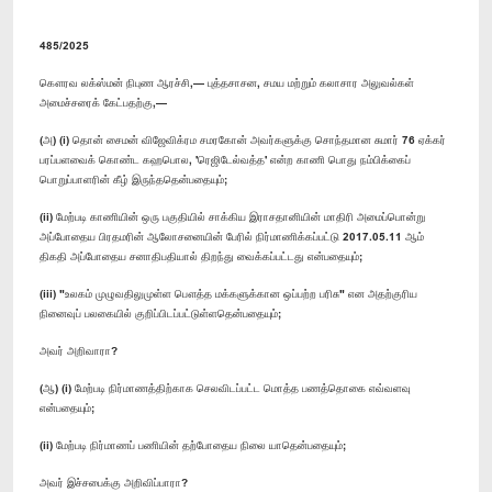
485/2025
கௌரவ லக்ஸ்மன் நிபுண ஆரச்சி,— புத்தசாசன, சமய மற்றும் கலாசார அலுவல்கள்
அமைச்சரைக் கேட்பதற்கு,—
(அ) (i) தொன் சைமன் விஜேவிக்ரம சமரகோன் அவர்களுக்கு சொந்தமான சுமார் 76 ஏக்கர்
பரப்பளவைக் கொண்ட கஹபொல, 'ரெஜிடேல்வத்த' என்ற காணி பொது நம்பிக்கைப்
பொறுப்பாளரின் கீழ் இருந்ததென்பதையும்;
(ii) மேற்படி காணியின் ஒரு பகுதியில் சாக்கிய இராசதானியின் மாதிரி அமைப்பொன்று
அப்போதைய பிரதமரின் ஆலோசனையின் பேரில் நிர்மாணிக்கப்பட்டு 2017.05.11 ஆம்
திகதி அப்போதைய சனாதிபதியால் திறந்து வைக்கப்பட்டது என்பதையும்;
(iii) "உலகம் முழுவதிலுமுள்ள பௌத்த மக்களுக்கான ஒப்பற்ற பரிசு" என அதற்குரிய
நினைவுப் பலகையில் குறிப்பிடப்பட்டுள்ளதென்பதையும்;
அவர் அறிவாரா?
(ஆ) (i) மேற்படி நிர்மாணத்திற்காக செலவிடப்பட்ட மொத்த பணத்தொகை எவ்வளவு
என்பதையும்;
(ii) மேற்படி நிர்மாணப் பணியின் தற்போதைய நிலை யாதென்பதையும்;
அவர் இச்சபைக்கு அறிவிப்பாரா?