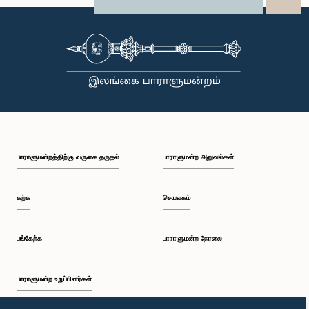
X
WhatsApp
LinkedIn
பாராளுமன்றத்திற்கு வருகை தருதல்
பாராளுமன்ற அலுவல்கள்
கற்க
செயலகம்
பங்கேற்க
பாராளுமன்ற நேரலை
பாராளுமன்ற உறுப்பினர்கள்