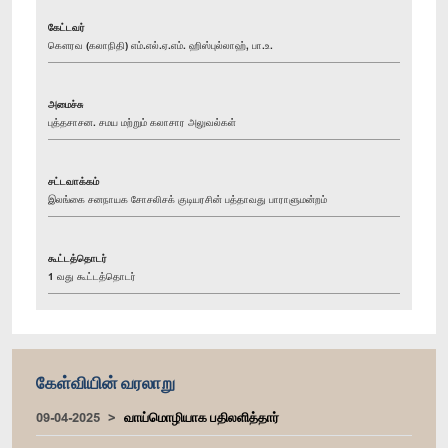
கேட்டவர்
கௌரவ (கலாநிதி) எம்.எல்.ஏ.எம். ஹிஸ்புல்லாஹ், பா.உ.
அமைச்சு
புத்தசாசன. சமய மற்றும் கலாசார அலுவல்கள்
சட்டவாக்கம்
இலங்கை சனநாயக சோசலிசக் குடியரசின் பத்தாவது பாராளுமன்றம்
கூட்டத்தொடர்
1 வது கூட்டத்தொடர்
கேள்வியின் வரலாறு
09-04-2025
வாய்மொழியாக பதிலளித்தார்