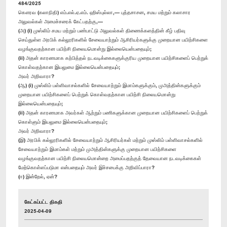
484/2025
கௌரவ (கலாநிதி) எம்.எல்.ஏ.எம். ஹிஸ்புல்லா,— புத்தசாசன, சமய மற்றும் கலாசார
அலுவல்கள் அமைச்சரைக் கேட்பதற்கு,—
(அ) (i) முஸ்லிம் சமய மற்றும் பண்பாட்டு அலுவல்கள் திணைக்களத்தின் கீழ் பதிவு
செய்துள்ள அரபிக் கல்லூரிகளில் சேவையாற்றும் ஆசிரியர்களுக்கு முறையான பயிற்சிகளை
வழங்குவதற்கான பயிற்சி நிலையமொன்று இல்லையென்பதையும்;
(ii) அதன் காரணமாக கற்பித்தல் நடவடிக்கைகளுக்குரிய முறையான பயிற்சிகளைப் பெற்றுக்
கொள்வதற்கான இயலுமை இல்லையென்பதையும்;
அவர் அறிவாரா?
(ஆ) (i) முஸ்லிம் பள்ளிவாசல்களில் சேவையாற்றும் இமாம்களுக்கும், முஅத்தின்களுக்கும்
முறையான பயிற்சிகளைப் பெற்றுக் கொள்வதற்கான பயிற்சி நிலையமொன்று
இல்லையென்பதையும்;
(ii) அதன் காரணமாக அவர்கள் ஆற்றும் பணிகளுக்கான முறையான பயிற்சிகளைப் பெற்றுக்
கொள்ளும் இயலுமை இல்லையென்பதையும்;
அவர் அறிவாரா?
(இ) அரபிக் கல்லூரிகளில் சேவையாற்றும் ஆசிரியர்கள் மற்றும் முஸ்லிம் பள்ளிவாசல்களில்
சேவையாற்றும் இமாம்கள் மற்றும் முஅத்தின்களுக்கு முறையான பயிற்சிகளை
வழங்குவதற்கான பயிற்சி நிலையமொன்றை அமைப்பதற்குத் தேவையான நடவடிக்கைகள்
மேற்கொள்ளப்படுமா என்பதையும் அவர் இச்சபைக்கு அறிவிப்பாரா?
(ஈ) இன்றேல், ஏன்?
கேட்கப்பட்ட திகதி
2025-04-09