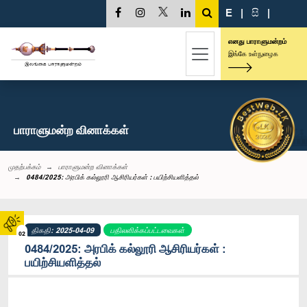
E
|
සි
|
எனது பாராளுமன்றம்
இங்கே உள்நுழைக
பாராளுமன்ற வினாக்கள்
முதற்பக்கம்
பாராளுமன்ற வினாக்கள்
0484/2025: அரபிக் கல்லூரி ஆசிரியர்கள் : பயிற்சியளித்தல்
திகதி: 2025-04-09
பதிலளிக்கப்பட்டவைகள்
02
0484/2025: அரபிக் கல்லூரி ஆசிரியர்கள் :
பயிற்சியளித்தல்