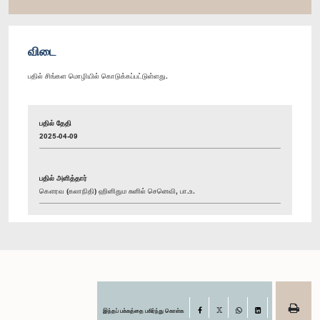
விடை
பதில் சிங்கள மொழியில் கொடுக்கப்பட்டுள்ளது.
பதில் தேதி
2025-04-09
பதில் அளித்தார்
கௌரவ (கலாநிதி) ஹினிதும சுனில் செனெவி, பா.உ.
இந்தப் பக்கத்தை பகிர்ந்து கொள்க
Facebook