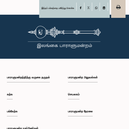
இந்தப் பக்கத்தை பகிர்ந்து கொள்க
Facebook
X
WhatsApp
LinkedIn
பாராளுமன்றத்திற்கு வருகை தருதல்
பாராளுமன்ற அலுவல்கள்
கற்க
செயலகம்
பங்கேற்க
பாராளுமன்ற நேரலை
பாராளுமன்ற உறுப்பினர்கள்