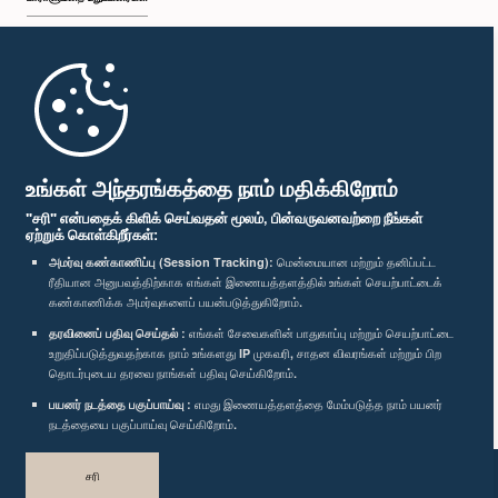
முதற்பக்கம்
பாராளுமன்ற கையடக்க செயலி
உங்கள் அந்தரங்கத்தை நாம் மதிக்கிறோம்
"சரி" என்பதைக் கிளிக் செய்வதன் மூலம், பின்வருவனவற்றை நீங்கள்
ஏற்றுக் கொள்கிறீர்கள்:
அமர்வு கண்காணிப்பு (Session Tracking):
மென்மையான மற்றும் தனிப்பட்ட
ரீதியான அனுபவத்திற்காக எங்கள் இணையத்தளத்தில் உங்கள் செயற்பாட்டைக்
எம்மை பின்தொடர்க :
கண்காணிக்க அமர்வுகளைப் பயன்படுத்துகிறோம்.
தரவினைப் பதிவு செய்தல் :
எங்கள் சேவைகளின் பாதுகாப்பு மற்றும் செயற்பாட்டை
விருதுகள்
உறுதிப்படுத்துவதற்காக நாம் உங்களது IP முகவரி, சாதன விவரங்கள் மற்றும் பிற
தொடர்புடைய தரவை நாங்கள் பதிவு செய்கிறோம்.
பயனர் நடத்தை பகுப்பாய்வு :
எமது இணையத்தளத்தை மேம்படுத்த நாம் பயனர்
தனியுரிமைக் கொள்கை
நடத்தையை பகுப்பாய்வு செய்கிறோம்.
பதிப்புரிமை © இலங்கை பாராளுமன்றம்.
சரி
முழுப்பதிப்புரிமையுடையது.