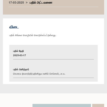
17-03-2025
பதில் அட்டவணை
விடை
பதில் சிங்கள மொழியில் கொடுக்கப்பட்டுள்ளது.
பதில் தேதி
2025-03-17
பதில் அளித்தார்
கௌரவ (கலாநிதி) ஹினிதும சுனில் செனெவி, பா.உ.