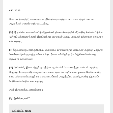
483/2025
கௌரவ (கலாநிதி) எம்.எல்.ஏ.எம். ஹிஸ்புல்லா,— புத்தசாசன, சமய மற்றும் கலாசார
அலுவல்கள் அமைச்சரைக் கேட்பதற்கு,—
(அ) (i) முஸ்லிம் சமய பண்பாட்டு அலுவல்கள் திணைக்களத்தின் கீழ் பதிவு செய்யப்பட்டுள்ள
முஸ்லிம் பள்ளிவாசல்களில் இமாம் மற்றும் முஅத்தின் ஆகிய பதவிகள் உள்ளதென அறிவாரா
என்பதையும்;
(ii) இதுவரையிலும் மேற்குறிப்பிட்ட பதவிகளில் சேவையாற்றும் பணியாளர் களுக்கு செலுத்த
வேண்டிய ஆகக் குறைந்த சம்பளம் தொடர்பான எவ்விதக் குறிப்பும் இல்லையென்பதை
அறிவாரா என்பதையும்;
(iii) ஆமெனில், இமாம் மற்றும் முஅத்தின் பதவிகளில் சேவையாற்றும் பணியார் களுக்கு
செலுத்த வேண்டிய ஆகக் குறைந்த சம்பளம் தொடர்பாக தீர்மானம் ஒன்றை மேற்கொண்டு,
சகல பள்ளிவாசல்களிலும் சம அளவான சம்பளம் செலுத்தப்பட வேண்டுமென்ற தீர்மானம்
மேற்கொள்ளப்படுமா என்பதையும்;
அவர் இச்சபைக்கு அறிவிப்பாரா?
(ஆ) இன்றேல், ஏன்?
கேட்கப்பட்ட திகதி