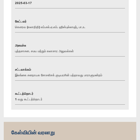
2025-03-17
கேட்டவர்
கௌரவ (கலாநிதி) எம்.எல்.ஏ.எம். ஹிஸ்புல்லாஹ், பா.உ.
அமைச்சு
புத்தசாசன. சமய மற்றும் கலாசார அலுவல்கள்
சட்டவாக்கம்
இலங்கை சனநாயக சோசலிசக் குடியரசின் பத்தாவது பாராளுமன்றம்
கூட்டத்தொடர்
1 வது கூட்டத்தொடர்
கேள்வியின் வரலாறு