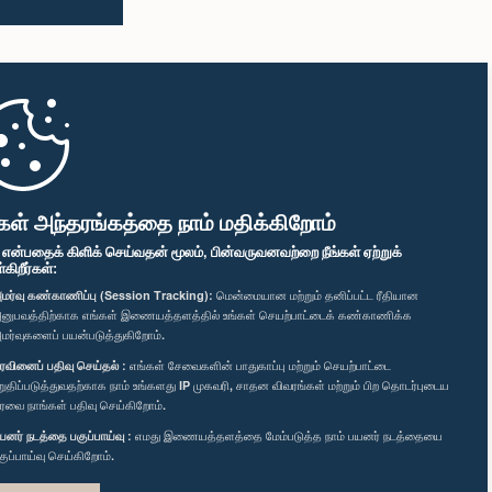
கள் அந்தரங்கத்தை நாம் மதிக்கிறோம்
" என்பதைக் கிளிக் செய்வதன் மூலம், பின்வருவனவற்றை நீங்கள் ஏற்றுக்
ிறீர்கள்:
மர்வு கண்காணிப்பு (Session Tracking):
மென்மையான மற்றும் தனிப்பட்ட ரீதியான
னுபவத்திற்காக எங்கள் இணையத்தளத்தில் உங்கள் செயற்பாட்டைக் கண்காணிக்க
மர்வுகளைப் பயன்படுத்துகிறோம்.
ரவினைப் பதிவு செய்தல் :
எங்கள் சேவைகளின் பாதுகாப்பு மற்றும் செயற்பாட்டை
றுதிப்படுத்துவதற்காக நாம் உங்களது IP முகவரி, சாதன விவரங்கள் மற்றும் பிற தொடர்புடைய
ரவை நாங்கள் பதிவு செய்கிறோம்.
யனர் நடத்தை பகுப்பாய்வு :
எமது இணையத்தளத்தை மேம்படுத்த நாம் பயனர் நடத்தையை
குப்பாய்வு செய்கிறோம்.