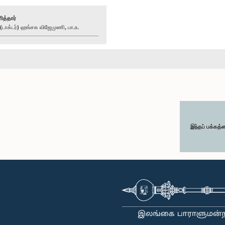
ித்தார்
ாக்டர்) ஹங்சக விஜேமுணி, பா.உ.
இந்தப் பக்கத்