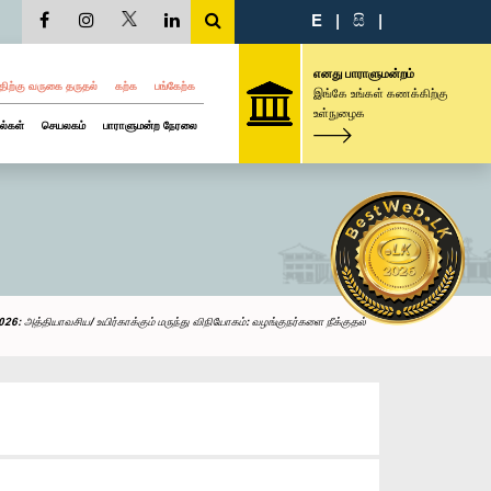
E
|
සි
|
எனது பாராளுமன்றம்
திற்கு வருகை தருதல்
கற்க
பங்கேற்க
இங்கே உங்கள் கணக்கிற்கு
உள்நுழைக
ல்கள்
செயலகம்
பாராளுமன்ற நேரலை
26: அத்தியாவசிய/ உயிர்காக்கும் மருந்து விநியோகம்: வழங்குநர்களை நீக்குதல்