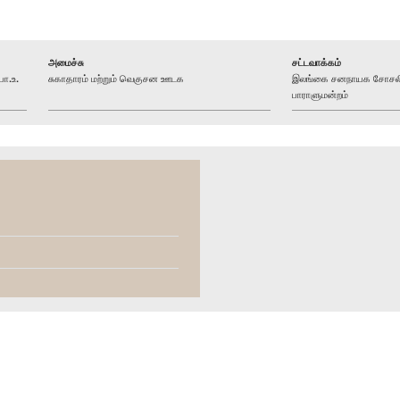
அமைச்சு
சட்டவாக்கம்
பா.உ.
சுகாதாரம் மற்றும் வெகுசன ஊடக
இலங்கை சனநாயக சோசலிசக
பாராளுமன்றம்