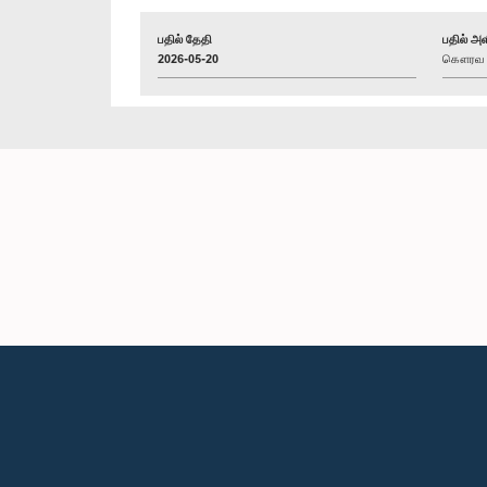
பதில் தேதி
பதில் அள
2026-05-20
கௌரவ (ட