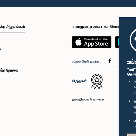
ன்ற அலுவல்கள்
பாராளுமன்ற கையடக்க செயலி
்
உங்
எம்மை பின்தொடர்க :
"சரி
ன்ற நேரலை
கொள்க
விருதுகள்
அ
அ
அ
தனியுரிமைக் கொள்கை
த
உ
த
ப
ப