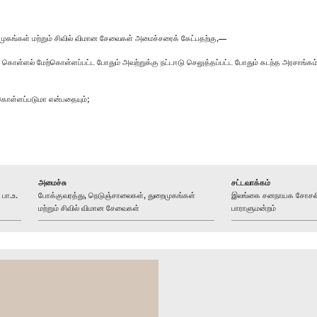
்கள் மற்றும் சிவில் விமான சேவைகள் அமைச்சரைக் கேட்பதற்கு,—
கொள்ளல் மேற்கொள்ளப்பட்ட போதும் அவற்றுக்கு நட்டஈடு செலுத்தப்பட்ட போதும் கடந்த அரசாங்கம
ற்கொள்ளப்படுமா என்பதையும்;
அமைச்சு
சட்டவாக்கம்
ா.உ.
போக்குவரத்து, நெடுஞ்சாலைகள், துறைமுகங்கள்
இலங்கை சனநாயக சோசலிசக
மற்றும் சிவில் விமான சேவைகள்
பாராளுமன்றம்