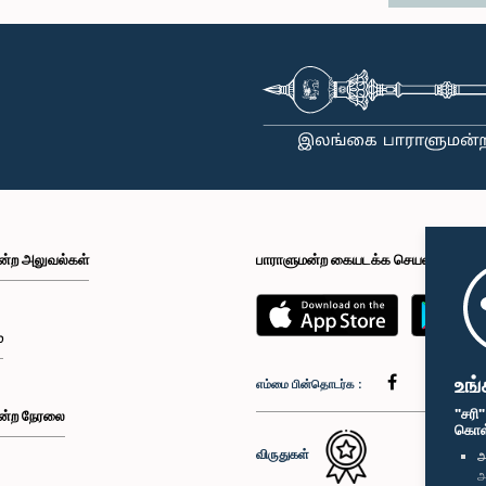
ன்ற அலுவல்கள்
பாராளுமன்ற கையடக்க செயலி
்
உங்
எம்மை பின்தொடர்க :
"சரி
ன்ற நேரலை
கொள்க
விருதுகள்
அ
அ