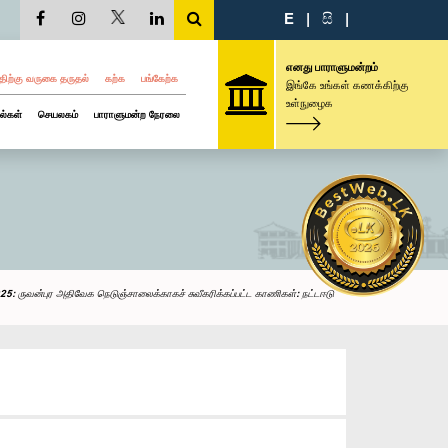
E
|
සි
|
எனது பாராளுமன்றம்
திற்கு வருகை தருதல்
கற்க
பங்கேற்க
இங்கே உங்கள் கணக்கிற்கு
உள்நுழைக
ல்கள்
செயலகம்
பாராளுமன்ற நேரலை
5: ருவன்புர அதிவேக நெடுஞ்சாலைக்காகச் சுவீகரிக்கப்பட்ட காணிகள்: நட்டஈடு