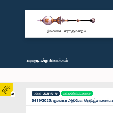
பாராளுமன்ற வினாக்கள்
திகதி: 2025-03-10
பதிலளிக்கப்பட்டவைகள்
02
0419/2025: ருவன்புர அதிவேக நெடுஞ்சாலைக்காகச