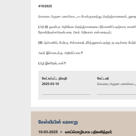
419/2025
கௌரவ அருண பனாகொட,— போக்குவரத்து, நெடுஞ்சாலைகள், துறைமுகங
(அ) (i) ருவன்புர அதிவேக நெடுஞ்சாலையை நிர்மாணிப்பதற்காக காணி 
தோன்றியுள்ளதென்பதை அவர் அறிவாரா என்பதையும்;
(ii) ஆமெனில், மேற்படி சிக்கலைத் தீர்த்துவைப்பதற்கு நடவடிக்கை மே
அவர் இச்சபைக்கு அறிவிப்பாரா?
(ஆ) இன்றேல், ஏன்?
கேட்கப்பட்ட திகதி
கேட்டவர்
2025-03-10
கௌரவ அருண பனாகொட, ப
கேள்வியின் வரலாறு
10-03-2025
வாய்மொழியாக பதிலளித்தார்