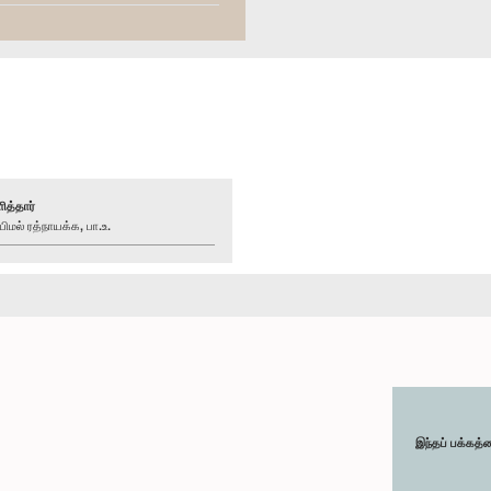
ித்தார்
மல் ரத்நாயக்க, பா.உ.
இந்தப் பக்கத்