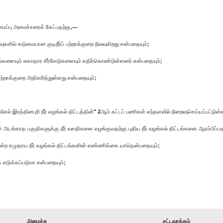
மைப்பு அமைச்சரைக் கேட்பதற்கு,—
ுகளில் கடுமையான குடிநீர்ப் பற்றாக்குறை நிலவுகிறது என்பதையும்;
மங்களையும் சுகாதார சீர்கேடுகளையும் எதிர்கொண்டுள்ளனர் என்பதையும்;
பற்றாக்குறை அதிகரித்துள்ளது என்பதையும்;
 "விசல் இரத்தினபுரி நீர் வழங்கல் திட்டத்தின்" 2ஆம் கட்டப் பணிகள் எந்தளவில் நிறைவுசெய்யப்பட்டு
ுள் அடங்காத பகுதிகளுக்கு நீர் வசதிகளை வழங்குவதற்கு புதிய நீர் வழங்கல் திட்டங்களை ஆரம்பி
ுகின்ற சமுதாய நீர் வழங்கல் திட்டங்களின் எண்ணிக்கை யாதென்பதையும்;
ை எடுக்கப்படுமா என்பதையும்;
அமைச்சு
சட்டவாக்கம்