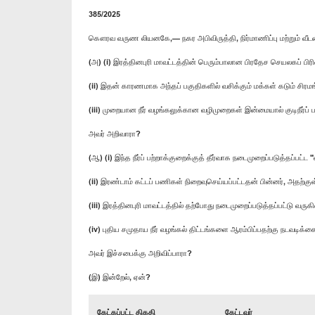
385/2025
கௌரவ வருண லியனகே,— நகர அபிவிருத்தி, நிர்மாணிப்பு மற்றும் வீட
(அ) (i) இரத்தினபுரி மாவட்டத்தின் பெரும்பாலான பிரதேச செயலகப் பிரிவ
(ii) இதன் காரணமாக அந்தப் பகுதிகளில் வசிக்கும் மக்கள் கடும் சிர
(iii) முறையான நீர் வழங்கலுக்கான வழிமுறைகள் இன்மையால் குடிநீர்ப் 
அவர் அறிவாரா?
(ஆ) (i) இந்த நீர்ப் பற்றாக்குறைக்குத் தீர்வாக நடைமுறைப்படுத்தப்பட்ட
(ii) இரண்டாம் கட்டப் பணிகள் நிறைவுசெய்யப்பட்டதன் பின்னர், அதற்க
(iii) இரத்தினபுரி மாவட்டத்தில் தற்போது நடைமுறைப்படுத்தப்பட்டு வர
(iv) புதிய சமுதாய நீர் வழங்கல் திட்டங்களை ஆரம்பிப்பதற்கு நடவடிக்க
அவர் இச்சபைக்கு அறிவிப்பாரா?
(இ) இன்றேல், ஏன்?
கேட்கப்பட்ட திகதி
கேட்டவர்