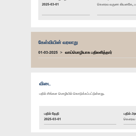
2025-03-01
கௌரவ வருண லியனகே, பா
கேள்வியின் வரலாறு
01-03-2025
வாய்மொழியாக பதிலளித்தார்
விடை
பதில் சிங்கள மொழியில் கொடுக்கப்பட்டுள்ளது.
பதில் தேதி
பதில் அள
2025-03-01
கௌரவ அ