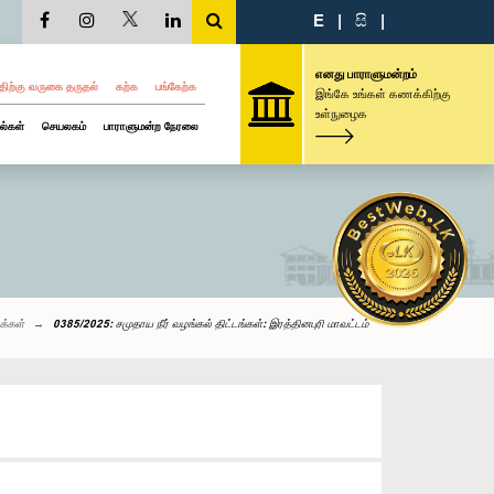
E
|
සි
|
எனது பாராளுமன்றம்
திற்கு வருகை தருதல்
கற்க
பங்கேற்க
இங்கே உங்கள் கணக்கிற்கு
உள்நுழைக
ல்கள்
செயலகம்
பாராளுமன்ற நேரலை
க்கள்
0385/2025: சமுதாய நீர் வழங்கல் திட்டங்கள்: இரத்தினபுரி மாவட்டம்