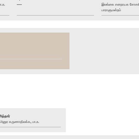
.உ.
----
இலங்கை சனநாயக சோசலிசக
பாராளுமன்றம்
ித்தார்
னுர கருணாதிலக்க, பா.உ.