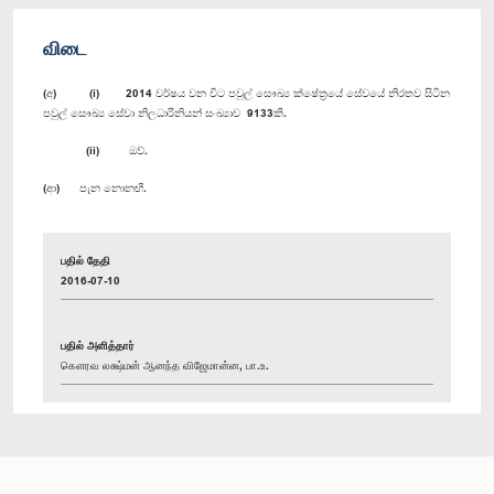
விடை
(අ) (i) 2014 වර්ෂය වන විට පවුල් සෞඛ්‍ය ක්ෂේත්‍රයේ සේවයේ නිරතව සිටින
පවුල් සෞඛ්‍ය සේවා නිලධාරිනියන් සංඛ්‍යාව 9133කි.
(ii) ඔව්.
(ආ) පැන නොනඟී.
பதில் தேதி
2016-07-10
பதில் அளித்தார்
கௌரவ லக்ஷ்மன் ஆனந்த விஜேமான்ன, பா.உ.