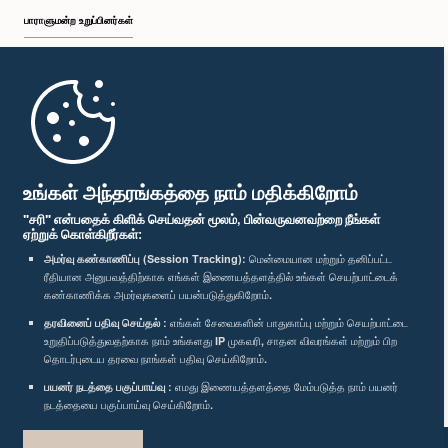
பாராளுமன்ற உறுப்பினர்கள்
முதற்பக்கம்
பாராளுமன்ற கையடக்க செயலி
உங்கள் அந்தரங்கத்தை நாம் மதிக்கிறோம்
"சரி" என்பதைக் கிளிக் செய்வதன் மூலம், பின்வருவனவற்றை நீங்கள்
ஏற்றுக் கொள்கிறீர்கள்:
அமர்வு கண்காணிப்பு (Session Tracking):
மென்மையான மற்றும் தனிப்பட்ட
ரீதியான அனுபவத்திற்காக எங்கள் இணையத்தளத்தில் உங்கள் செயற்பாட்டைக்
எம்மை பின்தொடர்க :
கண்காணிக்க அமர்வுகளைப் பயன்படுத்துகிறோம்.
தரவினைப் பதிவு செய்தல் :
எங்கள் சேவைகளின் பாதுகாப்பு மற்றும் செயற்பாட்டை
விருதுகள்
உறுதிப்படுத்துவதற்காக நாம் உங்களது IP முகவரி, சாதன விவரங்கள் மற்றும் பிற
தொடர்புடைய தரவை நாங்கள் பதிவு செய்கிறோம்.
பயனர் நடத்தை பகுப்பாய்வு :
எமது இணையத்தளத்தை மேம்படுத்த நாம் பயனர்
தனியுரிமைக் கொள்கை
நடத்தையை பகுப்பாய்வு செய்கிறோம்.
பதிப்புரிமை © இலங்கை பாராளுமன்றம்.