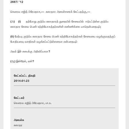
2667/ ’12
கெளரவ சஜித் பிரேமதாச,— சுகாதார அமைச்சரைக் கேட்பதற்கு,—
(அ) (i) தற்போது குடும்ப சுகாதாரத் துறையில் சேவையில் ஈடுபட்டுள்ள குடும்ப
சுகாதார சேவை பெண் உத்தியோகத்தர்களின் எண்ணிக்கை யாதென்பதையும்;
(ii) மேற்படி குடும்ப சுகாதார சேவை பெண் உத்தியோகத்தர்கள் சேவையை வழங்குவதற்குப்
போதியளவு வசதிகள் வழங்கப்பட்டுள்ளனவா என்பதையும்
அவர் இச் சபைக்கு அறிவிப்பாரா?
(ஆ) இன்றேல், ஏன்?
கேட்கப்பட்ட திகதி
2014-01-23
கேட்டவர்
கௌரவ சஜித் பிரேமதாச, பா.உ.
அமைச்சு
சுகாதர