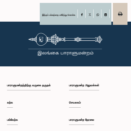
இந்தப் பக்கத்தை பகிர்ந்து கொள்க
Facebook
X
WhatsApp
LinkedIn
பாராளுமன்றத்திற்கு வருகை தருதல்
பாராளுமன்ற அலுவல்கள்
கற்க
செயலகம்
பங்கேற்க
பாராளுமன்ற நேரலை