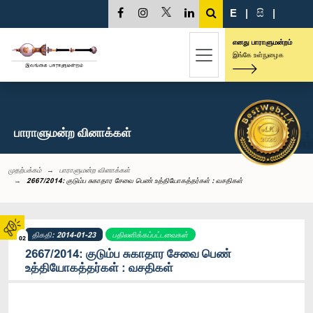
E
|
සි
|
எனது பாராளுமன்றம்
இங்கே உள்நுழைக
பாராளுமன்ற வினாக்கள்
முதற்பக்கம்
பாராளுமன்ற வினாக்கள்
2667/2014: குடும்ப சுகாதார சேவை பெண் உத்தியோகத்தர்கள் : வசதிகள்
திகதி: 2014-01-23
பதிலளிக்கப்பட்டவைகள்
02
2667/2014: குடும்ப சுகாதார சேவை பெண்
உத்தியோகத்தர்கள் : வசதிகள்