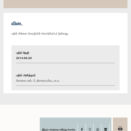
விடை
பதில் சிங்கள மொழியில் கொடுக்கப்பட்டுள்ளது.
பதில் தேதி
2014-06-20
பதில் அளித்தார்
கௌரவ எஸ். பீ. திசாநாயக்க, பா.உ.
இந்தப் பக்கத்தை பகிர்ந்து கொள்க
Facebook