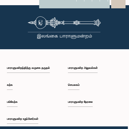
X
WhatsApp
LinkedIn
பாராளுமன்றத்திற்கு வருகை தருதல்
பாராளுமன்ற அலுவல்கள்
கற்க
செயலகம்
பங்கேற்க
பாராளுமன்ற நேரலை
பாராளுமன்ற உறுப்பினர்கள்