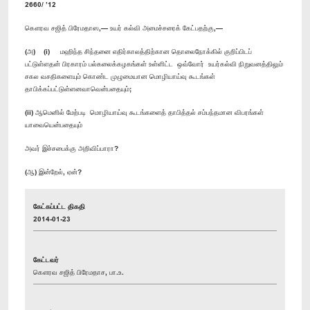
2660/ ’12
கௌரவ சஜித் பிரேமதாஸ,— உயர் கல்வி அமைச்சரைக் கேட்பதற்கு,—
(அ) (i) மஹிந்த சிந்தனை எதிர்காலத்திற்கான தொலைநோக்கில் குறிப்பிடப்
பட்டுள்ளதன் பிரகாரம் பல்கலைக்கழகங்கள் உள்ளிட்ட ஒவ்வோர் உயர்கல்வி நிறுவனத்திலும்
சகல வசதிகளையும் கொண்ட முழுமையான மொழியாய்வு கூடங்கள்
தாபிக்கப்பட்டுள்ளனவாவென்பதையும்;
(ii) ஆமெனில் மேற்படி மொழியாய்வு கூடங்களைத் தாபித்தல் சம்பந்தமான விபரங்கள்
யாவையென்பதையும்
அவர் இச்சபைக்கு அறிவிப்பாரா?
(ஆ) இன்றேல், ஏன்?
கேட்கப்பட்ட திகதி
2014-01-23
கேட்டவர்
கௌரவ சஜித் பிரேமதாச, பா.உ.