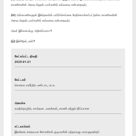
காணிகளின் அளவு ஹெக்டயார்களில் எவ்வளவு என்பதையும்;
(iii) அக்காணிகளுள் இன்றளவில் பயிர்ச்செ​ய்கை மேற்கொள்ளப்பட்டுள்ள காணிகளின்
அளவு ஹெக்டயார்களில் எவ்வளவு என்பதையும்;
அவர் இச்சபைக்கு அறிவிப்பாரா?
(இ) இன்றேல், ஏன்?
கேட்கப்பட்ட திகதி
2025-01-21
கேட்டவர்
கௌரவ ரவீந்திர பண்டார, பா.உ.
அமைச்சு
கமத்தொழில், கால்நடை வளங்கள், காணி மற்றும் நீர்ப்பாசன
சட்டவாக்கம்
இலங்கை சனநாயக சோசலிசக் குடியரசின் பத்தாவது பாராளுமன்றம்