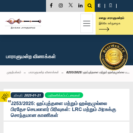
E
|
සි
|
எனது பாராளுமன்றம்
இங்கே உள்நுழைக
பாராளுமன்ற வினாக்கள்
முதற்பக்கம்
பாராளுமன்ற வினாக்கள்
0253/2025: ஹப்புத்தளை மற்றும் ஹல்தமுல்லை ப...
திகதி: 2025-01-21
பதிலளிக்கப்பட்டவைகள்
02
0253/2025: ஹப்புத்தளை மற்றும் ஹல்தமுல்லை
பிரதேச செயலாளர் பிரிவுகள்: LRC மற்றும் அரசுக்கு
சொந்தமான காணிகள்