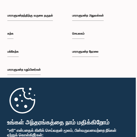
பாராளுமன்றத்திற்கு வருகை தருதல்
பாராளுமன்ற அலுவல்கள்
கற்க
செயலகம்
பங்கேற்க
பாராளுமன்ற நேரலை
பாராளுமன்ற உறுப்பினர்கள்
முதற்பக்கம்
பாராளுமன்ற கையடக்க செயலி
உங்கள் அந்தரங்கத்தை நாம் மதிக்கிறோம்
"சரி" என்பதைக் கிளிக் செய்வதன் மூலம், பின்வருவனவற்றை நீங்கள்
ஏற்றுக் கொள்கிறீர்கள்: