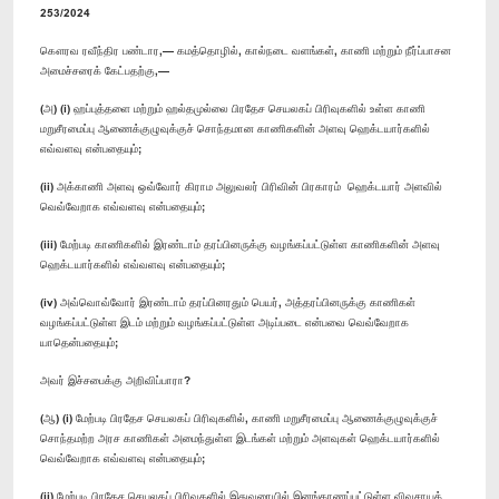
253/2024
கௌரவ ரவீந்திர பண்டார,— கமத்தொழில், கால்நடை வளங்கள், காணி மற்றும் நீர்ப்பாசன
அமைச்சரைக் கேட்பதற்கு,—
(அ) (i) ஹப்புத்தளை மற்றும் ஹல்தமுல்லை பிரதேச செயலகப் பிரிவுகளில் உள்ள காணி
மறுசீரமைப்பு ஆணைக்குழுவுக்குச் சொந்தமான காணிகளின் அளவு ஹெக்டயார்களில் ​
எவ்வளவு என்பதையும்;
(ii) அக்காணி அளவு ஒவ்வோர் கிராம அலுவலர் பிரிவின் பிரகாரம் ​ ஹெக்டயார் அளவில்​
வெவ்வேறாக எவ்வளவு என்பதையும்;
(iii) மேற்படி காணிகளில் இரண்டாம் தரப்பினருக்கு வழங்கப்பட்டுள்ள காணிகளின் அளவு
ஹெக்டயார்களில் ​எவ்வளவு என்பதையும்;
(iv) அவ்வொவ்வோர் இரண்டாம் தரப்பினரதும் பெயர், அத்தரப்பினருக்கு காணிகள்
வழங்கப்பட்டுள்ள இடம் மற்றும் வழங்கப்பட்டுள்ள அடிப்படை என்பவை வெவ்வேறாக
யாதென்பதையும்;
அவர் இச்சபைக்கு அறிவிப்பாரா?
(ஆ) (i) மேற்படி பிரதேச செயலகப் பிரிவுகளில், காணி மறுசீரமைப்பு ஆணைக்குழுவுக்குச்
சொந்தமற்ற அரச காணிகள் அமைந்துள்ள இடங்கள் மற்றும் அளவுகள் ஹெக்டயார்களில்
வெவ்வேறாக எவ்வளவு என்பதையும்;
(ii) மேற்படி பிரதேச செயலகப் பிரிவுகளில் இதுவரையில் இனங்காணப்பட்டுள்ள விவசாயக்