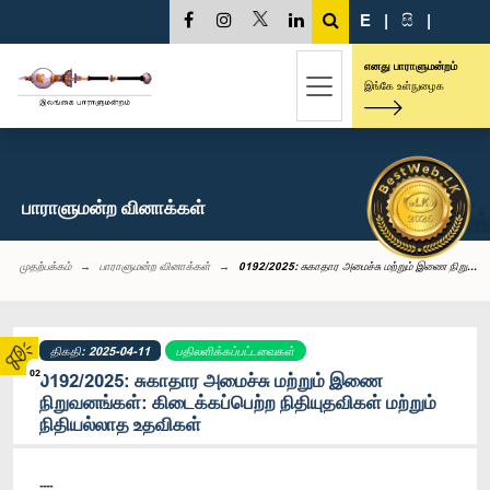
E
|
සි
|
எனது பாராளுமன்றம்
இங்கே உள்நுழைக
பாராளுமன்ற வினாக்கள்
முதற்பக்கம்
பாராளுமன்ற வினாக்கள்
0192/2025: சுகாதார அமைச்சு மற்றும் இணை நிறு...
திகதி: 2025-04-11
பதிலளிக்கப்பட்டவைகள்
02
0192/2025: சுகாதார அமைச்சு மற்றும் இணை
நிறுவனங்கள்: கிடைக்கப்பெற்ற நிதியுதவிகள் மற்றும்
நிதியல்லாத உதவிகள்
----