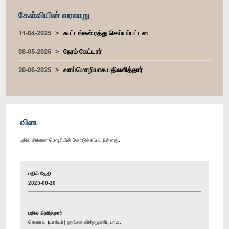
கேள்வியின் வரலாறு
11-04-2025
கூட்டங்கள் ரத்து செய்யப்பட்டன
08-05-2025
நேரம் கேட்டார்
20-06-2025
வாய்மொழியாக பதிலளித்தார்
விடை
பதில் சிங்கள மொழியில் கொடுக்கப்பட்டுள்ளது.
பதில் தேதி
2025-06-20
பதில் அளித்தார்
கௌரவ (டாக்டர்) ஹங்சக விஜேமுணி, பா.உ.