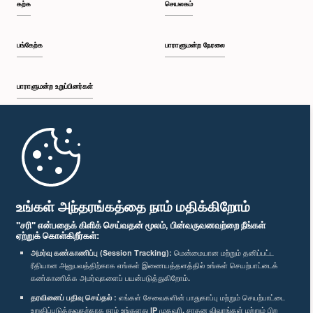
கற்க
செயலகம்
பங்கேற்க
பாராளுமன்ற நேரலை
பாராளுமன்ற உறுப்பினர்கள்
முதற்பக்கம்
பாராளுமன்ற கையடக்க செயலி
உங்கள் அந்தரங்கத்தை நாம் மதிக்கிறோம்
"சரி" என்பதைக் கிளிக் செய்வதன் மூலம், பின்வருவனவற்றை நீங்கள்
ஏற்றுக் கொள்கிறீர்கள்:
அமர்வு கண்காணிப்பு (Session Tracking):
மென்மையான மற்றும் தனிப்பட்ட
ரீதியான அனுபவத்திற்காக எங்கள் இணையத்தளத்தில் உங்கள் செயற்பாட்டைக்
எம்மை பின்தொடர்க :
கண்காணிக்க அமர்வுகளைப் பயன்படுத்துகிறோம்.
தரவினைப் பதிவு செய்தல் :
எங்கள் சேவைகளின் பாதுகாப்பு மற்றும் செயற்பாட்டை
விருதுகள்
உறுதிப்படுத்துவதற்காக நாம் உங்களது IP முகவரி, சாதன விவரங்கள் மற்றும் பிற