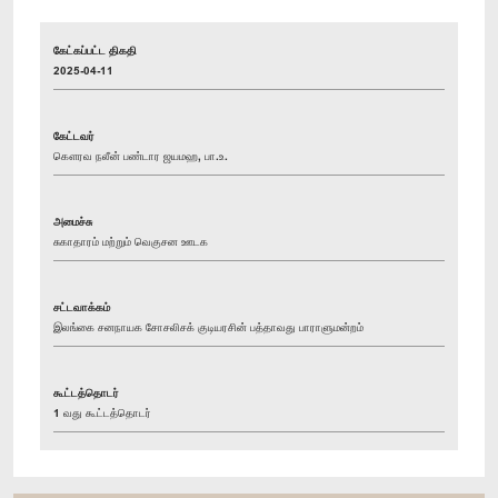
கேட்கப்பட்ட திகதி
2025-04-11
கேட்டவர்
கௌரவ நலீன் பண்டார ஜயமஹ, பா.உ.
அமைச்சு
சுகாதாரம் மற்றும் வெகுசன ஊடக
சட்டவாக்கம்
இலங்கை சனநாயக சோசலிசக் குடியரசின் பத்தாவது பாராளுமன்றம்
கூட்டத்தொடர்
1 வது கூட்டத்தொடர்