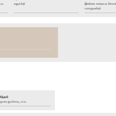
.உ.
வலுசக்தி
இலங்கை சனநாயக சோசலிசக
பாராளுமன்றம்
ித்தார்
ுமார ஜயகொடி, பா.உ.