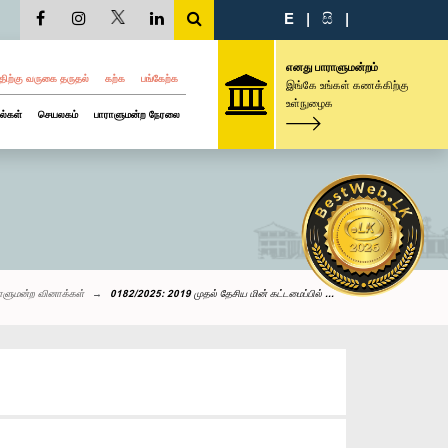
E
|
සි
|
எனது பாராளுமன்றம்
திற்கு வருகை தருதல்
கற்க
பங்கேற்க
இங்கே உங்கள் கணக்கிற்கு
உள்நுழைக
ல்கள்
செயலகம்
பாராளுமன்ற நேரலை
ாளுமன்ற வினாக்கள்
0182/2025: 2019 முதல் தேசிய மின் கட்டமைப்பில் ...