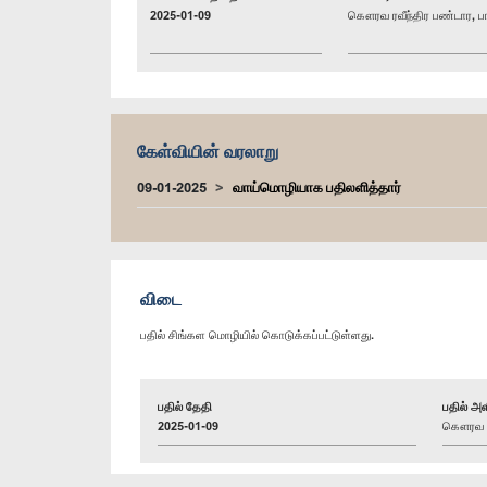
2025-01-09
கௌரவ ரவீந்திர பண்டார, பா
கேள்வியின் வரலாறு
09-01-2025
வாய்மொழியாக பதிலளித்தார்
விடை
பதில் சிங்கள மொழியில் கொடுக்கப்பட்டுள்ளது.
பதில் தேதி
பதில் அள
2025-01-09
கௌரவ க