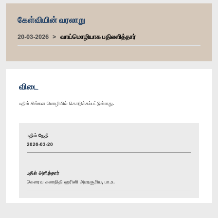
கேள்வியின் வரலாறு
20-03-2026
வாய்மொழியாக பதிலளித்தார்
விடை
பதில் சிங்கள மொழியில் கொடுக்கப்பட்டுள்ளது.
பதில் தேதி
2026-03-20
பதில் அளித்தார்
கௌரவ கலாநிதி ஹரினி அமரசூரிய, பா.உ.