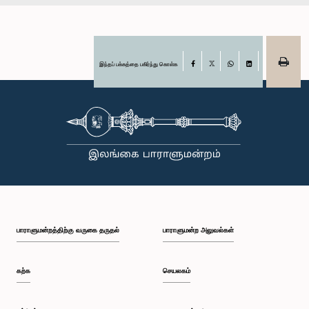
இந்தப் பக்கத்தை பகிர்ந்து கொள்க
Facebook
X
WhatsApp
LinkedIn
பாராளுமன்றத்திற்கு வருகை தருதல்
பாராளுமன்ற அலுவல்கள்
கற்க
செயலகம்