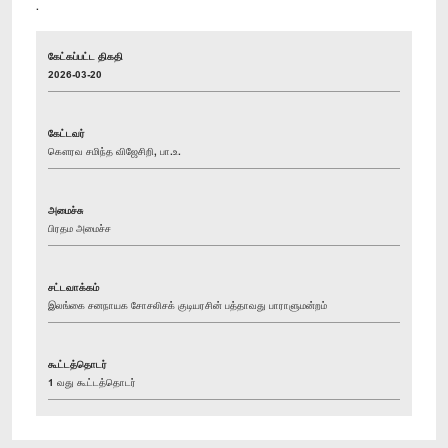
.
கேட்கப்பட்ட திகதி
2026-03-20
கேட்டவர்
கௌரவ சமிந்த விஜேசிறி, பா.உ.
அமைச்சு
பிரதம அமைச்ச
சட்டவாக்கம்
இலங்கை சனநாயக சோசலிசக் குடியரசின் பத்தாவது பாராளுமன்றம்
கூட்டத்தொடர்
1 வது கூட்டத்தொடர்