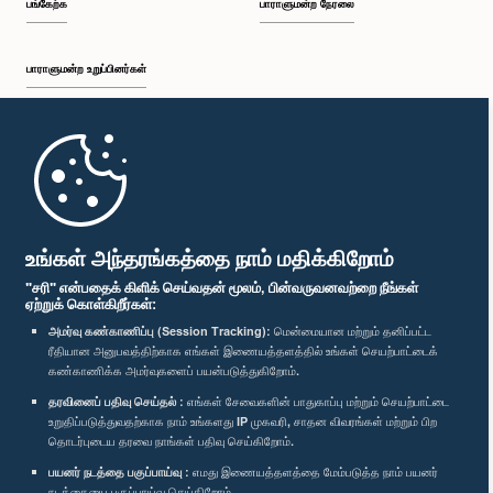
பங்கேற்க
பாராளுமன்ற நேரலை
பாராளுமன்ற உறுப்பினர்கள்
முதற்பக்கம்
பாராளுமன்ற கையடக்க செயலி
உங்கள் அந்தரங்கத்தை நாம் மதிக்கிறோம்
"சரி" என்பதைக் கிளிக் செய்வதன் மூலம், பின்வருவனவற்றை நீங்கள்
ஏற்றுக் கொள்கிறீர்கள்:
அமர்வு கண்காணிப்பு (Session Tracking):
மென்மையான மற்றும் தனிப்பட்ட
ரீதியான அனுபவத்திற்காக எங்கள் இணையத்தளத்தில் உங்கள் செயற்பாட்டைக்
எம்மை பின்தொடர்க :
கண்காணிக்க அமர்வுகளைப் பயன்படுத்துகிறோம்.
தரவினைப் பதிவு செய்தல் :
எங்கள் சேவைகளின் பாதுகாப்பு மற்றும் செயற்பாட்டை
விருதுகள்
உறுதிப்படுத்துவதற்காக நாம் உங்களது IP முகவரி, சாதன விவரங்கள் மற்றும் பிற
தொடர்புடைய தரவை நாங்கள் பதிவு செய்கிறோம்.
பயனர் நடத்தை பகுப்பாய்வு :
எமது இணையத்தளத்தை மேம்படுத்த நாம் பயனர்
தனியுரிமைக் கொள்கை
நடத்தையை பகுப்பாய்வு செய்கிறோம்.