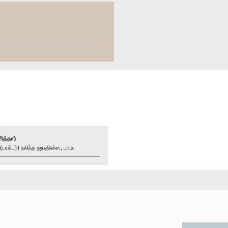
ித்தார்
ாக்டர்) நலிந்த ஜயதிஸ்ஸ, பா.உ.