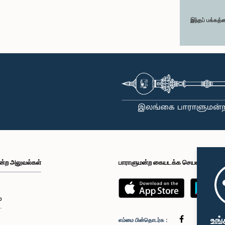
இந்தப் பக்கத்
ன்ற அலுவல்கள்
பாராளுமன்ற கையடக்க செயலி
்
உங்
எம்மை பின்தொடர்க :