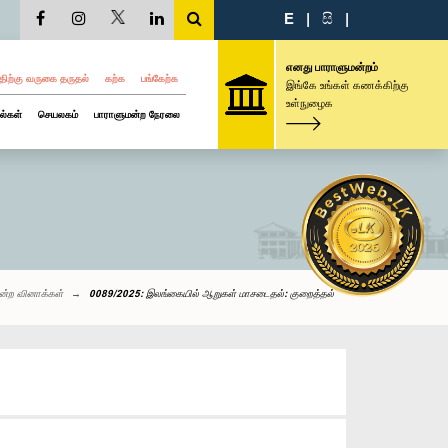
E
|
සි
|
எனது பாராளுமன்றம்
திற்கு வருகை தருதல்
கற்க
பங்கேற்க
இங்கே உங்கள் கணக்கிற்கு
உள்நுழைக
ல்கள்
செயலகம்
பாராளுமன்ற நேரலை
ன்ற வினாக்கள்
0089/2025: இலங்கையில் ஆறுகள் மாசடைதல்: குறைத்தல்