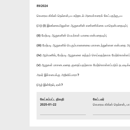
89/2024
கௌரவ கிங்ஸ் நெல்சன்,— சுற்றாடல் அமைச்சரைக் கேட்பதற்கு,—
(அ) (i) இலங்கையிலுள்ள ஆறுகளின் எண்ணிக்கை யாதென்பதையும்;
(ii) மேற்படி ஆறுகளின் பெயர்கள் யாவை என்பதையும்;
(iii) மேற்படி ஆறுகளில் பெரும்பாலானவை மாசடைந்துள்ளன என்பதை அற
(iv) ஆமெனில், மேற்படி ஆறுகளை சுத்தம் செய்வதற்காக மேற்கொள்ளப
(v) ஆறுகள் மாசடைவதை குறைப்பதற்காக மேற்கொள்ளப்படும் நடவடிக
அவர் இச்சபைக்கு அறிவிப்பாரா?
(ஆ) இன்றேல், ஏன்?
கேட்கப்பட்ட திகதி
கேட்டவர்
2025-01-22
கௌரவ கிங்ஸ் நெல்சன், பா.