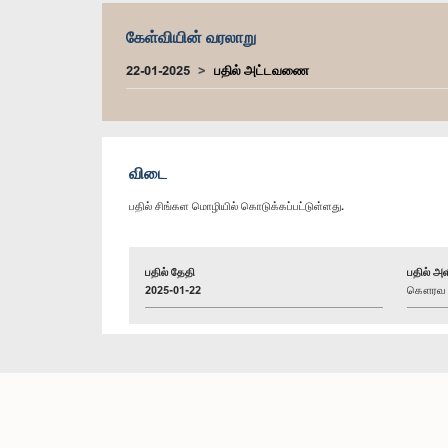
கேள்வியின் வரலாறு
22-01-2025
பதில் அட்டவணை
விடை
பதில் சிங்கள மொழியில் கொடுக்கப்பட்டுள்ளது.
பதில் தேதி
பதில் அள
2025-01-22
கௌரவ (ட