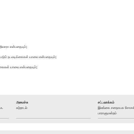
ிவாரா என்பதையும்;
்படும் நடவடிக்கைகள் யாவை என்பதையும்;
்கைகள் யாவை என்பதையும்;
அமைச்சு
சட்டவாக்கம்
உ.
சுற்றாடல்
இலங்கை சனநாயக சோசலிசக
பாராளுமன்றம்