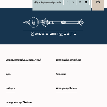
இந்தப் பக்கத்தை பகிர்ந்து கொள்க
Facebook
X
WhatsApp
LinkedIn
பாராளுமன்றத்திற்கு வருகை தருதல்
பாராளுமன்ற அலுவல்கள்
கற்க
செயலகம்
பங்கேற்க
பாராளுமன்ற நேரலை
பாராளுமன்ற உறுப்பினர்கள்