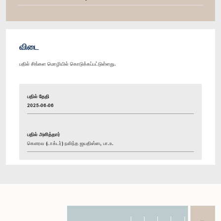
விடை
பதில் சிங்கள மொழியில் கொடுக்கப்பட்டுள்ளது.
பதில் தேதி
2025-06-06
பதில் அளித்தார்
கௌரவ (டாக்டர்) நலிந்த ஜயதிஸ்ஸ, பா.உ.