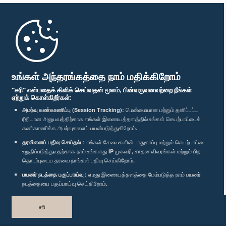
முதற்பக்கம்
பாராளுமன்ற கையடக்க செயலி
உங்கள் அந்தரங்கத்தை நாம் மதிக்கிறோம்
"சரி" என்பதைக் கிளிக் செய்வதன் மூலம், பின்வருவனவற்றை நீங்கள்
ஏற்றுக் கொள்கிறீர்கள்:
அமர்வு கண்காணிப்பு (Session Tracking):
மென்மையான மற்றும் தனிப்பட்ட
ரீதியான அனுபவத்திற்காக எங்கள் இணையத்தளத்தில் உங்கள் செயற்பாட்டைக்
எம்மை பின்தொடர்க :
கண்காணிக்க அமர்வுகளைப் பயன்படுத்துகிறோம்.
தரவினைப் பதிவு செய்தல் :
எங்கள் சேவைகளின் பாதுகாப்பு மற்றும் செயற்பாட்டை
விருதுகள்
உறுதிப்படுத்துவதற்காக நாம் உங்களது IP முகவரி, சாதன விவரங்கள் மற்றும் பிற
தொடர்புடைய தரவை நாங்கள் பதிவு செய்கிறோம்.
பயனர் நடத்தை பகுப்பாய்வு :
எமது இணையத்தளத்தை மேம்படுத்த நாம் பயனர்
தனியுரிமைக் கொள்கை
நடத்தையை பகுப்பாய்வு செய்கிறோம்.
பதிப்புரிமை © இலங்கை பாராளுமன்றம்.
சரி
முழுப்பதிப்புரிமையுடையது.
வடிவமைத்து உருவாக்கியது
TekGeeks