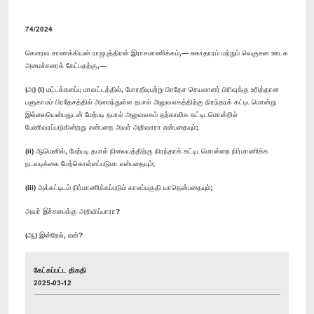
74/2024
கௌரவ சாணக்கியன் ராஜபுத்திரன் இராசமாணிக்கம்,— சுகாதாரம் மற்றும் வெகுசன ஊடக
அமைச்சரைக் கேட்பதற்கு,—
(அ) (i) மட்டக்களப்பு மாவட்டத்தில், போரதீவுபற்று பிரதேச செயலாளர் பிரிவுக்கு உரித்தான
பளுகாமம் பிரதேசத்தில் அமைந்துள்ள தபால் அலுவலகத்திற்கு நிரந்தரக் கட்டிடமொன்று
இல்லையென்பதுடன் மேற்படி தபால் அலுவலகம் தற்காலிக கட்டிடமொன்றில்
பேணிவரப்படுகின்றது என்பதை அவர் அறிவாரா என்பதையும்;
(ii) ஆமெனில், மேற்படி தபால் நிலையத்திற்கு நிரந்தரக் கட்டிடமொன்றை நிர்மாணிக்க
நடவடிக்கை மேற்கொள்ளப்படுமா என்பதையும்;
(iii) அக்கட்டிடம் நிர்மாணிக்கப்படும் காலப்பகுதி யாதென்பதையும்;
அவர் இச்சபைக்கு அறிவிப்பாரா?
(ஆ) இன்றேல், ஏன்?
கேட்கப்பட்ட திகதி
2025-03-12