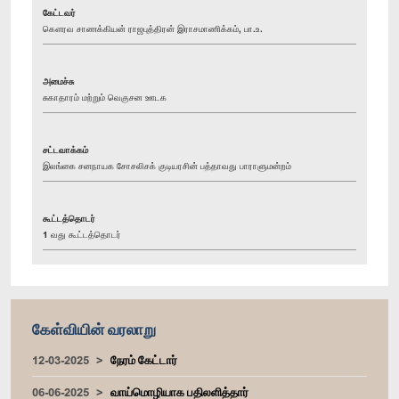
கேட்டவர்
கௌரவ சாணக்கியன் ராஜபுத்திரன் இராசமாணிக்கம், பா.உ.
அமைச்சு
சுகாதாரம் மற்றும் வெகுசன ஊடக
சட்டவாக்கம்
இலங்கை சனநாயக சோசலிசக் குடியரசின் பத்தாவது பாராளுமன்றம்
கூட்டத்தொடர்
1 வது கூட்டத்தொடர்
கேள்வியின் வரலாறு
12-03-2025
நேரம் கேட்டார்
06-06-2025
வாய்மொழியாக பதிலளித்தார்