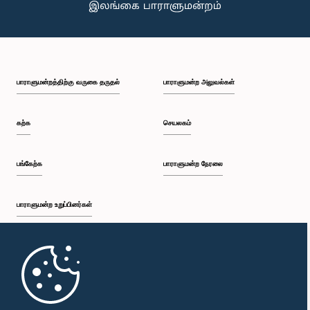
பாராளுமன்றத்திற்கு வருகை தருதல்
பாராளுமன்ற அலுவல்கள்
கற்க
செயலகம்
பங்கேற்க
பாராளுமன்ற நேரலை
பாராளுமன்ற உறுப்பினர்கள்
முதற்பக்கம்
பாராளுமன்ற கையடக்க செயலி