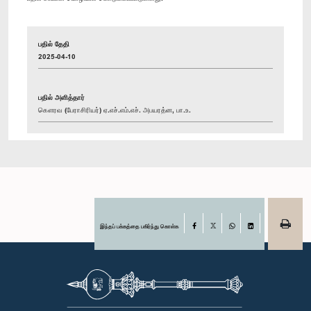
பதில் தேதி
2025-04-10
பதில் அளித்தார்
கௌரவ (பேராசிரியர்) ஏ.எச்.எம்.எச். அபயரத்ன, பா.உ.
இந்தப் பக்கத்தை பகிர்ந்து கொள்க
Facebook
X
WhatsApp
LinkedIn