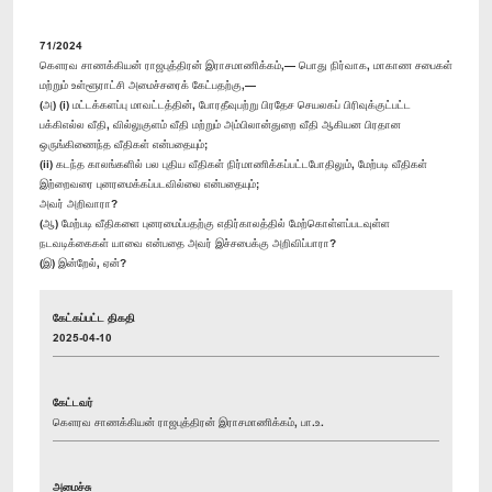
71/2024
கௌரவ சாணக்கியன் ராஜபுத்திரன் இராசமாணிக்கம்,— பொது நிர்வாக, மாகாண சபைகள்
மற்றும் உள்ளூராட்சி அமைச்சரைக் கேட்பதற்கு,—
(அ) (i) மட்டக்களப்பு மாவட்டத்தின், போரதீவுபற்று பிரதேச செயலகப் பிரிவுக்குட்பட்ட
பக்கிஎல்ல வீதி, வில்லுகுளம் வீதி மற்றும் அம்பிலான்துறை வீதி ஆகியன பிரதான
ஒருங்கிணைந்த வீதிகள் என்பதையும்;
(ii) கடந்த காலங்களில் பல புதிய வீதிகள் நிர்மாணிக்கப்பட்டபோதிலும், மேற்படி வீதிகள்
இற்றைவரை புனரமைக்கப்படவில்லை என்பதையும்;
அவர் அறிவாரா?
(ஆ) மேற்படி வீதிகளை புனரமைப்பதற்கு எதிர்காலத்தில் மேற்கொள்ளப்படவுள்ள
நடவடிக்கைகள் யாவை என்பதை அவர் இச்சபைக்கு அறிவிப்பாரா?
(இ) இன்றேல், ஏன்?
கேட்கப்பட்ட திகதி
2025-04-10
கேட்டவர்
கௌரவ சாணக்கியன் ராஜபுத்திரன் இராசமாணிக்கம், பா.உ.
அமைச்சு