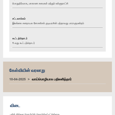
பொதுநிர்வாக, மாகாண சபைகள் மற்றும் உள்ளூராட்சி
சட்டவாக்கம்
இலங்கை சனநாயக சோசலிசக் குடியரசின் பத்தாவது பாராளுமன்றம்
கூட்டத்தொடர்
1 வது கூட்டத்தொடர்
கேள்வியின் வரலாறு
10-04-2025
வாய்மொழியாக பதிலளித்தார்
விடை
பதில் சிங்கள மொழியில் கொடுக்கப்பட்டுள்ளது.