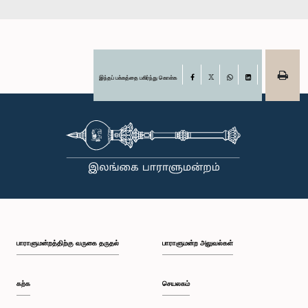
இந்தப் பக்கத்தை பகிர்ந்து கொள்க
Facebook
X
WhatsApp
LinkedIn
பாராளுமன்றத்திற்கு வருகை தருதல்
பாராளுமன்ற அலுவல்கள்
கற்க
செயலகம்