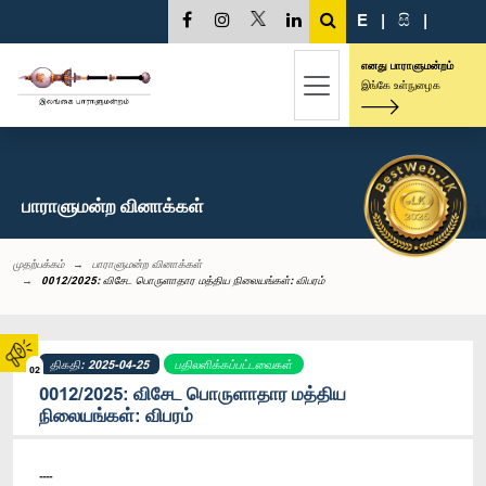
E
|
සි
|
எனது பாராளுமன்றம்
இங்கே உள்நுழைக
பாராளுமன்ற வினாக்கள்
முதற்பக்கம்
பாராளுமன்ற வினாக்கள்
0012/2025: விசேட பொருளாதார மத்திய நிலையங்கள்: விபரம்
திகதி: 2025-04-25
பதிலளிக்கப்பட்டவைகள்
02
0012/2025: விசேட பொருளாதார மத்திய
நிலையங்கள்: விபரம்
----