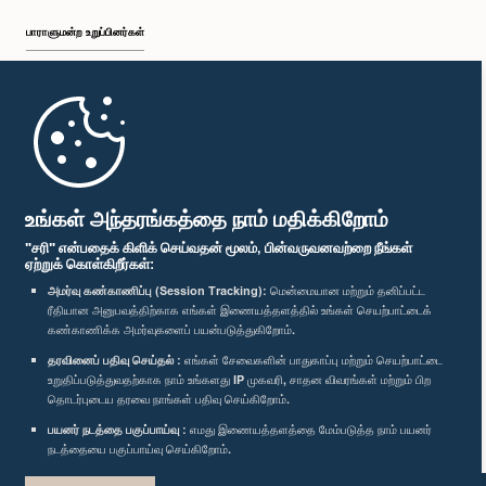
பாராளுமன்ற உறுப்பினர்கள்
முதற்பக்கம்
பாராளுமன்ற கையடக்க செயலி
உங்கள் அந்தரங்கத்தை நாம் மதிக்கிறோம்
"சரி" என்பதைக் கிளிக் செய்வதன் மூலம், பின்வருவனவற்றை நீங்கள்
ஏற்றுக் கொள்கிறீர்கள்:
அமர்வு கண்காணிப்பு (Session Tracking):
மென்மையான மற்றும் தனிப்பட்ட
ரீதியான அனுபவத்திற்காக எங்கள் இணையத்தளத்தில் உங்கள் செயற்பாட்டைக்
எம்மை பின்தொடர்க :
கண்காணிக்க அமர்வுகளைப் பயன்படுத்துகிறோம்.
தரவினைப் பதிவு செய்தல் :
எங்கள் சேவைகளின் பாதுகாப்பு மற்றும் செயற்பாட்டை
விருதுகள்
உறுதிப்படுத்துவதற்காக நாம் உங்களது IP முகவரி, சாதன விவரங்கள் மற்றும் பிற
தொடர்புடைய தரவை நாங்கள் பதிவு செய்கிறோம்.
பயனர் நடத்தை பகுப்பாய்வு :
எமது இணையத்தளத்தை மேம்படுத்த நாம் பயனர்
தனியுரிமைக் கொள்கை
நடத்தையை பகுப்பாய்வு செய்கிறோம்.