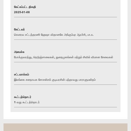
கேட்கப்பட்ட திகதி
2025-01-08
கேட்டவர்
கௌரவ சட்டத்தரணி ஹேஷா விதானகே அங்கும்புர ஆரச்சி, பா.உ.
அமைச்சு
போக்குவரத்து, நெடுஞ்சாலைகள், துறைமுகங்கள் மற்றும் சிவில் விமான சேவைகள்
சட்டவாக்கம்
இலங்கை சனநாயக சோசலிசக் குடியரசின் பத்தாவது பாராளுமன்றம்
கூட்டத்தொடர்
1 வது கூட்டத்தொடர்