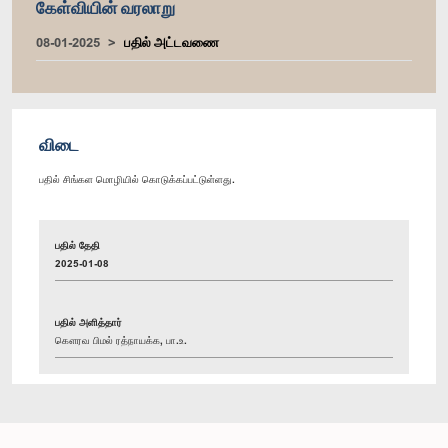
கேள்வியின் வரலாறு
08-01-2025
பதில் அட்டவணை
விடை
பதில் சிங்கள மொழியில் கொடுக்கப்பட்டுள்ளது.
பதில் தேதி
2025-01-08
பதில் அளித்தார்
கௌரவ பிமல் ரத்நாயக்க, பா.உ.