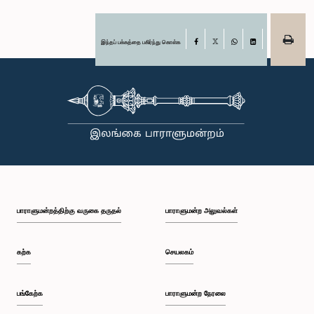
இந்தப் பக்கத்தை பகிர்ந்து கொள்க
Facebook
X
WhatsApp
LinkedIn
பாராளுமன்றத்திற்கு வருகை தருதல்
பாராளுமன்ற அலுவல்கள்
கற்க
செயலகம்
பங்கேற்க
பாராளுமன்ற நேரலை