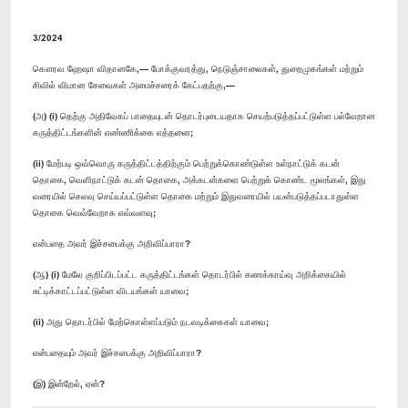
3/2024
கௌரவ ஹேஷா விதானகே,— போக்குவரத்து, நெடுஞ்சாலைகள், துறைமுகங்கள் மற்றும்
சிவில் விமான சேவைகள் அமைச்சரைக் கேட்பதற்கு,—
(அ) (i) தெற்கு அதிவேகப் பாதையுடன் தொடர்புடையதாக செயற்படுத்தப்பட்டுள்ள பல்வேறான
கருத்திட்டங்களின் எண்ணிக்கை எத்தனை;
(ii) மேற்படி ஒவ்வொரு கருத்திட்டத்திற்கும் பெற்றுக்கொண்டுள்ள உள்நாட்டுக் கடன்
தொகை, வெளிநாட்டுக் கடன் தொகை, அக்கடன்களை பெற்றுக் கொண்ட மூலங்கள், இது
வரையில் செலவு செய்யப்பட்டுள்ள தொகை மற்றும் இதுவரையில் பயன்படுத்தப்படாதுள்ள
தொகை வெவ்வேறாக எவ்வளவு;
என்பதை அவர் இச்சபைக்கு அறிவிப்பாரா?
(ஆ) (i) மேலே குறிப்பிடப்பட்ட கருத்திட்டங்கள் தொடர்பில் கணக்காய்வு அறிக்கையில்
சுட்டிக்காட்டப்பட்டுள்ள விடயங்கள் யாவை;
(ii) அது தொடர்பில் மேற்கொள்ளப்படும் நடவடிக்கைகள் யாவை;
என்பதையும் அவர் இச்சபைக்கு அறிவிப்பாரா?
(இ) இன்றேல், ஏன்?