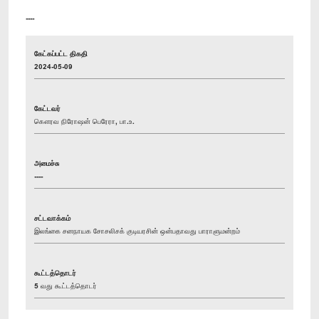
----
கேட்கப்பட்ட திகதி
2024-05-09
கேட்டவர்
கௌரவ நிரோஷன் பெரேரா, பா.உ.
அமைச்சு
----
சட்டவாக்கம்
இலங்கை சனநாயக சோசலிசக் குடியரசின் ஒன்பதாவது பாராளுமன்றம்
கூட்டத்தொடர்
5 வது கூட்டத்தொடர்