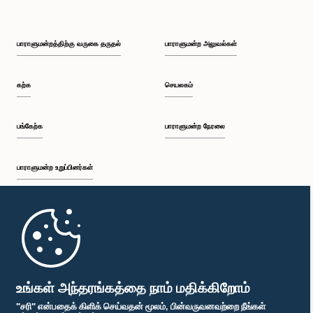
பாராளுமன்றத்திற்கு வருகை தருதல்
பாராளுமன்ற அலுவல்கள்
கற்க
செயலகம்
பங்கேற்க
பாராளுமன்ற நேரலை
பாராளுமன்ற உறுப்பினர்கள்
முதற்பக்கம்
பாராளுமன்ற கையடக்க செயலி
உங்கள் அந்தரங்கத்தை நாம் மதிக்கிறோம்
"சரி" என்பதைக் கிளிக் செய்வதன் மூலம், பின்வருவனவற்றை நீங்கள்