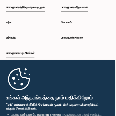
பாராளுமன்றத்திற்கு வருகை தருதல்
பாராளுமன்ற அலுவல்கள்
கற்க
செயலகம்
பங்கேற்க
பாராளுமன்ற நேரலை
பாராளுமன்ற உறுப்பினர்கள்
முதற்பக்கம்
பாராளுமன்ற கையடக்க செயலி
உங்கள் அந்தரங்கத்தை நாம் மதிக்கிறோம்
"சரி" என்பதைக் கிளிக் செய்வதன் மூலம், பின்வருவனவற்றை நீங்கள்
ஏற்றுக் கொள்கிறீர்கள்:
அமர்வு கண்காணிப்பு (Session Tracking):
மென்மையான மற்றும் தனிப்பட்ட