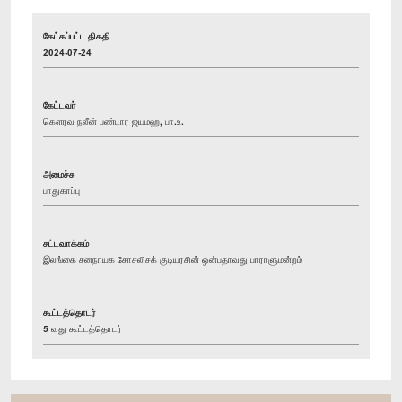
கேட்கப்பட்ட திகதி
2024-07-24
கேட்டவர்
கௌரவ நலீன் பண்டார ஜயமஹ, பா.உ.
அமைச்சு
பாதுகாப்பு
சட்டவாக்கம்
இலங்கை சனநாயக சோசலிசக் குடியரசின் ஒன்பதாவது பாராளுமன்றம்
கூட்டத்தொடர்
5 வது கூட்டத்தொடர்