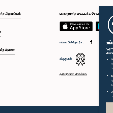
ன்ற அலுவல்கள்
பாராளுமன்ற கையடக்க செயலி
்
உங்
எம்மை பின்தொடர்க :
"சரி
ன்ற நேரலை
கொள்க
விருதுகள்
அ
அ
அ
தனியுரிமைக் கொள்கை
த
உ
த
ப
ப