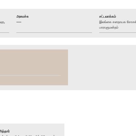
அமைச்சு
சட்டவாக்கம்
மஹ,
----
இலங்கை சனநாயக சோசலிச
பாராளுமன்றம்
ித்தார்