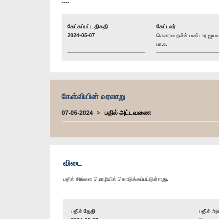
----
கேட்கப்பட்ட திகதி
கேட்டவர்
2024-05-07
கௌரவ நலீன் பண்டார ஜய
பா.உ.
கேள்வியின் வரலாறு
07-05-2024
பதில் அட்டவணை
விடை
பதில் சிங்கள மொழியில் கொடுக்கப்பட்டுள்ளது.
பதில் தேதி
பதில் அள