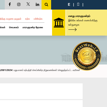
E
|
සි
|
எனது பாராளுமன்றம்
திற்கு வருகை தருதல்
கற்க
பங்கேற்க
இங்கே உங்கள் கணக்கிற்கு
உள்நுழைக
ல்கள்
செயலகம்
பாராளுமன்ற நேரலை
2081/2024: மதுபானம் உற்பத்தி செய்கின்ற நிறுவனங்கள்: செலுத்தப்பட்ட வரிகள்