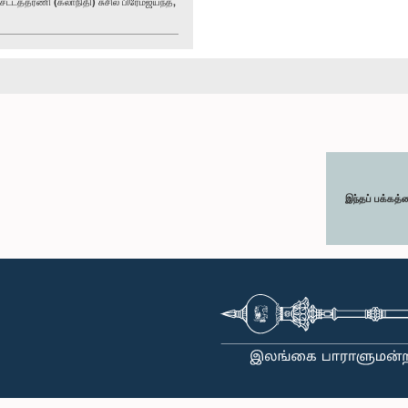
்டத்தரணி (கலாநிதி) சுசில் பிரேமஜயந்த,
இந்தப் பக்கத்