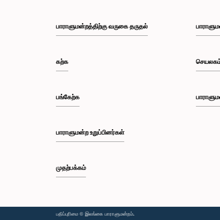
பாராளுமன்றத்திற்கு வருகை தருதல்
பாராளும
கற்க
செயலகம
பங்கேற்க
பாராளும
பாராளுமன்ற உறுப்பினர்கள்
முதற்பக்கம்
பதிப்புரிமை © இலங்கை பாராளுமன்றம்.