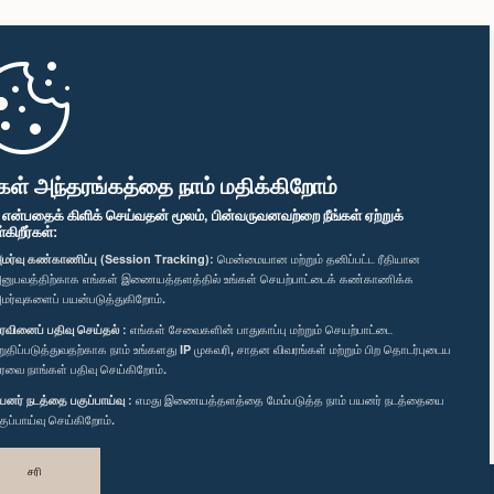
கள் அந்தரங்கத்தை நாம் மதிக்கிறோம்
" என்பதைக் கிளிக் செய்வதன் மூலம், பின்வருவனவற்றை நீங்கள் ஏற்றுக்
ிறீர்கள்:
மர்வு கண்காணிப்பு (Session Tracking):
மென்மையான மற்றும் தனிப்பட்ட ரீதியான
னுபவத்திற்காக எங்கள் இணையத்தளத்தில் உங்கள் செயற்பாட்டைக் கண்காணிக்க
மர்வுகளைப் பயன்படுத்துகிறோம்.
ரவினைப் பதிவு செய்தல் :
எங்கள் சேவைகளின் பாதுகாப்பு மற்றும் செயற்பாட்டை
றுதிப்படுத்துவதற்காக நாம் உங்களது IP முகவரி, சாதன விவரங்கள் மற்றும் பிற தொடர்புடைய
ரவை நாங்கள் பதிவு செய்கிறோம்.
யனர் நடத்தை பகுப்பாய்வு :
எமது இணையத்தளத்தை மேம்படுத்த நாம் பயனர் நடத்தையை
குப்பாய்வு செய்கிறோம்.
சரி
வடிவமைத்து உருவாக்கியது
TekGeeks