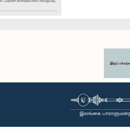
்டத்தரணி (கலாநிதி) சுசில் பிரேமஜயந்த,
இந்தப் பக்கத்