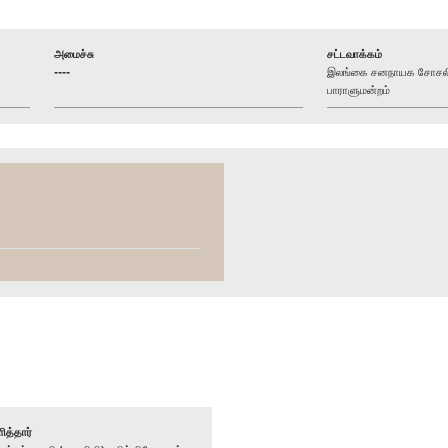
அமைச்சு
சட்டவாக்கம்
----
இலங்கை சனநாயக சோசலிச
பாராளுமன்றம்
ித்தார்