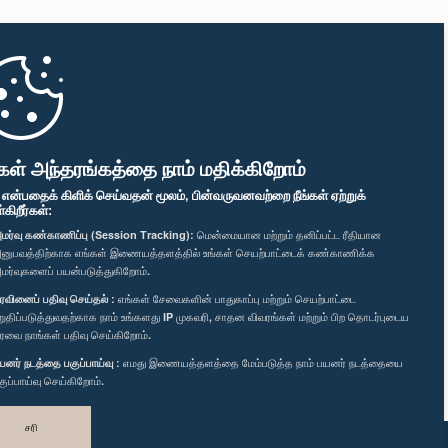
கள் அந்தரங்கத்தை நாம் மதிக்கிறோம்
" என்பதைக் கிளிக் செய்வதன் மூலம், பின்வருவனவற்றை நீங்கள் ஏற்றுக்
ிறீர்கள்:
மர்வு கண்காணிப்பு (Session Tracking):
மென்மையான மற்றும் தனிப்பட்ட ரீதியான
னுபவத்திற்காக எங்கள் இணையத்தளத்தில் உங்கள் செயற்பாட்டைக் கண்காணிக்க
மர்வுகளைப் பயன்படுத்துகிறோம்.
ரவினைப் பதிவு செய்தல் :
எங்கள் சேவைகளின் பாதுகாப்பு மற்றும் செயற்பாட்டை
றுதிப்படுத்துவதற்காக நாம் உங்களது IP முகவரி, சாதன விவரங்கள் மற்றும் பிற தொடர்புடைய
ரவை நாங்கள் பதிவு செய்கிறோம்.
யனர் நடத்தை பகுப்பாய்வு :
எமது இணையத்தளத்தை மேம்படுத்த நாம் பயனர் நடத்தையை
குப்பாய்வு செய்கிறோம்.
சரி
வடிவமைத்து உருவாக்கியது
TekGeeks