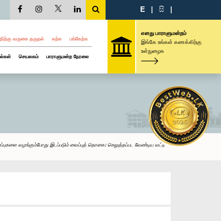
E
|
සි
|
எனது பாராளுமன்றம்
திற்கு வருகை தருதல்
கற்க
பங்கேற்க
இங்கே உங்கள் கணக்கிற்கு
உள்நுழைக
ல்கள்
செயலகம்
பாராளுமன்ற நேரலை
்புகளை வழங்கும்போது இடப்படும் வைப்புத் தொகை: செலுத்தப்பட வேண்டிய வட்டி