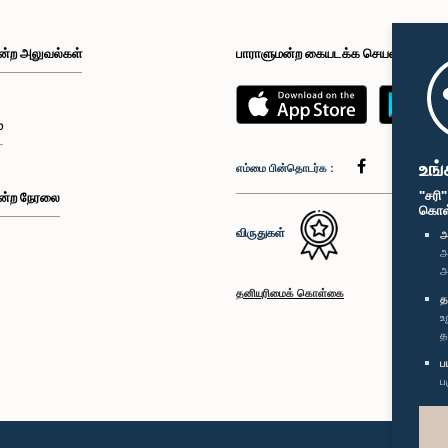
ன்ற அலுவல்கள்
பாராளுமன்ற கையடக்க செயலி
்
உங்
எம்மை பின்தொடர்க :
"சரி
ன்ற நேரலை
கொள்க
விருதுகள்
அ
அ
அ
தனியுரிமைக் கொள்கை
த
உ
த
ப
ப