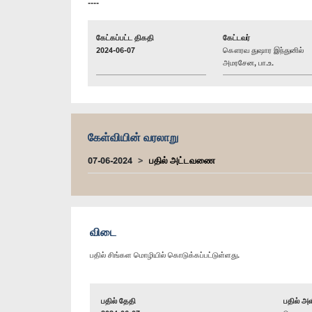
----
கேட்கப்பட்ட திகதி
கேட்டவர்
2024-06-07
கௌரவ துஷார இந்துனில்
அமரசேன, பா.உ.
கேள்வியின் வரலாறு
07-06-2024
பதில் அட்டவணை
விடை
பதில் சிங்கள மொழியில் கொடுக்கப்பட்டுள்ளது.
பதில் தேதி
பதில் அள