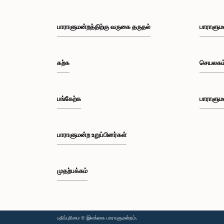
பாராளுமன்றத்திற்கு வருகை தருதல்
பாராளும
கற்க
செயலகம
பங்கேற்க
பாராளும
பாராளுமன்ற உறுப்பினர்கள்
முதற்பக்கம்
பதிப்புரிமை © இலங்கை பாராளுமன்றம்.