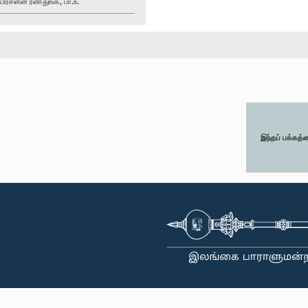
ரசன்ன ரணதுங்க, பா.உ.
இந்தப் பக்கத்