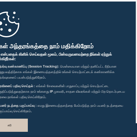
கள் அந்தரங்கத்தை நாம் மதிக்கிறோம்
" என்பதைக் கிளிக் செய்வதன் மூலம், பின்வருவனவற்றை நீங்கள் ஏற்றுக்
ிறீர்கள்:
மர்வு கண்காணிப்பு (Session Tracking):
மென்மையான மற்றும் தனிப்பட்ட ரீதியான
னுபவத்திற்காக எங்கள் இணையத்தளத்தில் உங்கள் செயற்பாட்டைக் கண்காணிக்க
மர்வுகளைப் பயன்படுத்துகிறோம்.
ரவினைப் பதிவு செய்தல் :
எங்கள் சேவைகளின் பாதுகாப்பு மற்றும் செயற்பாட்டை
றுதிப்படுத்துவதற்காக நாம் உங்களது IP முகவரி, சாதன விவரங்கள் மற்றும் பிற தொடர்புடைய
ரவை நாங்கள் பதிவு செய்கிறோம்.
யனர் நடத்தை பகுப்பாய்வு :
எமது இணையத்தளத்தை மேம்படுத்த நாம் பயனர் நடத்தையை
குப்பாய்வு செய்கிறோம்.
சரி
வடிவமைத்து உருவாக்கியது
TekGeeks