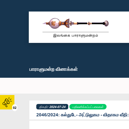
பாராளுமன்ற வினாக்கள்
திகதி: 2024-07-24
பதிலளிக்கப்பட்டவைகள்
02
2046/2024: கல்துடே- அட்டுலுகம - விதாகம வீதி