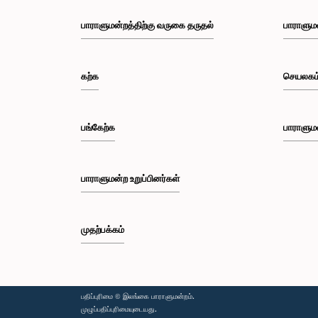
பாராளுமன்றத்திற்கு வருகை தருதல்
பாராளும
கற்க
செயலகம
பங்கேற்க
பாராளும
பாராளுமன்ற உறுப்பினர்கள்
முதற்பக்கம்
பதிப்புரிமை © இலங்கை பாராளுமன்றம்.
முழுப்பதிப்புரிமையுடையது.