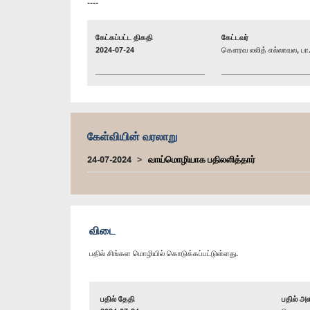
----
கேட்கப்பட்ட திகதி
கேட்டவர்
2024-07-24
கௌரவ லலித் எல்லாவல, பா.
கேள்வியின் வரலாறு
24-07-2024
வாய்மொழியாக பதிலளித்தார்
விடை
பதில் சிங்கள மொழியில் கொடுக்கப்பட்டுள்ளது.
பதில் தேதி
பதில் அள