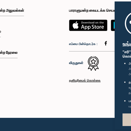
ன்ற அலுவல்கள்
பாராளுமன்ற கையடக்க செயலி
்
உங்
எம்மை பின்தொடர்க :
"சரி
ன்ற நேரலை
கொள்க
விருதுகள்
அ
அ
அ
தனியுரிமைக் கொள்கை
த
உ
த
ப
ப