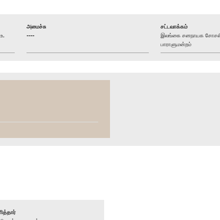
அமைச்சு
சட்டவாக்கம்
உ.
----
இலங்கை சனநாயக சோசலிச
பாராளுமன்றம்
ித்தார்