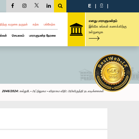
E
|
සි
|
எனது பாராளுமன்றம்
திற்கு வருகை தருதல்
கற்க
பங்கேற்க
இங்கே உங்கள் கணக்கிற்கு
உள்நுழைக
ல்கள்
செயலகம்
பாராளுமன்ற நேரலை
2046/2024: கல்துடே- அட்டுலுகம - விதாகம வீதி: அபிவிருத்தி நடவடிக்கைகள்