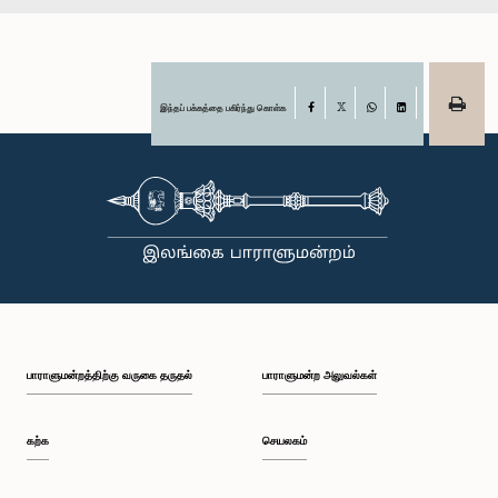
இந்தப் பக்கத்தை பகிர்ந்து கொள்க
Facebook
X
WhatsApp
LinkedIn
பாராளுமன்றத்திற்கு வருகை தருதல்
பாராளுமன்ற அலுவல்கள்
கற்க
செயலகம்