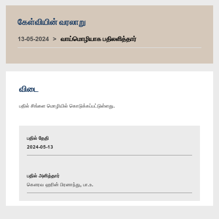
கேள்வியின் வரலாறு
13-05-2024
வாய்மொழியாக பதிலளித்தார்
விடை
பதில் சிங்கள மொழியில் கொடுக்கப்பட்டுள்ளது.
பதில் தேதி
2024-05-13
பதில் அளித்தார்
கௌரவ ஹரின் பிரனாந்து, பா.உ.