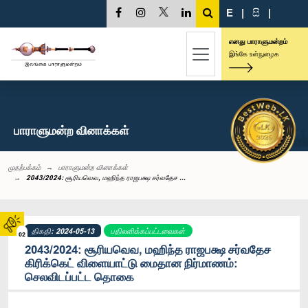
E
|
සි
|
எனது பாராளுமன்றம்
இங்கே உள்நுழைக
பாராளுமன்ற வினாக்கள்
முதற்பக்கம்
பாராளுமன்ற வினாக்கள்
2043/2024: சூரியவெவ, மஹிந்த ராஜபக்ஷ சர்வதேச ...
திகதி: 2024-05-13
பதிலளிக்கப்பட்டவைகள்
02
2043/2024: சூரியவெவ, மஹிந்த ராஜபக்ஷ சர்வதேச
கிரிக்கெட் விளையாட்டு மைதான நிர்மாணம்:
செலவிடப்பட்ட தொகை