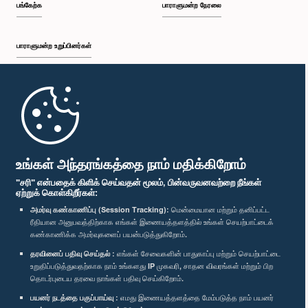
பங்கேற்க
பாராளுமன்ற நேரலை
பாராளுமன்ற உறுப்பினர்கள்
முதற்பக்கம்
பாராளுமன்ற கையடக்க செயலி
உங்கள் அந்தரங்கத்தை நாம் மதிக்கிறோம்
"சரி" என்பதைக் கிளிக் செய்வதன் மூலம், பின்வருவனவற்றை நீங்கள்
ஏற்றுக் கொள்கிறீர்கள்:
அமர்வு கண்காணிப்பு (Session Tracking):
மென்மையான மற்றும் தனிப்பட்ட
ரீதியான அனுபவத்திற்காக எங்கள் இணையத்தளத்தில் உங்கள் செயற்பாட்டைக்
எம்மை பின்தொடர்க :
கண்காணிக்க அமர்வுகளைப் பயன்படுத்துகிறோம்.
தரவினைப் பதிவு செய்தல் :
எங்கள் சேவைகளின் பாதுகாப்பு மற்றும் செயற்பாட்டை
விருதுகள்
உறுதிப்படுத்துவதற்காக நாம் உங்களது IP முகவரி, சாதன விவரங்கள் மற்றும் பிற
தொடர்புடைய தரவை நாங்கள் பதிவு செய்கிறோம்.
பயனர் நடத்தை பகுப்பாய்வு :
எமது இணையத்தளத்தை மேம்படுத்த நாம் பயனர்
தனியுரிமைக் கொள்கை