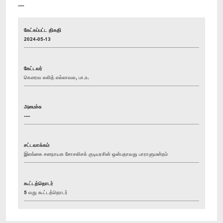
----
கேட்கப்பட்ட திகதி
2024-05-13
கேட்டவர்
கௌரவ லலித் எல்லாவல, பா.உ.
அமைச்சு
----
சட்டவாக்கம்
இலங்கை சனநாயக சோசலிசக் குடியரசின் ஒன்பதாவது பாராளுமன்றம்
கூட்டத்தொடர்
5 வது கூட்டத்தொடர்