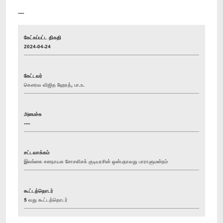
----
கேட்கப்பட்ட திகதி
2024-04-24
கேட்டவர்
கௌரவ விஜித ஹேரத், பா.உ.
அமைச்சு
----
சட்டவாக்கம்
இலங்கை சனநாயக சோசலிசக் குடியரசின் ஒன்பதாவது பாராளுமன்றம்
கூட்டத்தொடர்
5 வது கூட்டத்தொடர்