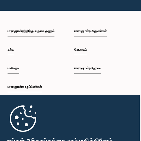
பாராளுமன்றத்திற்கு வருகை தருதல்
பாராளுமன்ற அலுவல்கள்
கற்க
செயலகம்
பங்கேற்க
பாராளுமன்ற நேரலை
பாராளுமன்ற உறுப்பினர்கள்
முதற்பக்கம்
பாராளுமன்ற கையடக்க செயலி
உங்கள் அந்தரங்கத்தை நாம் மதிக்கிறோம்