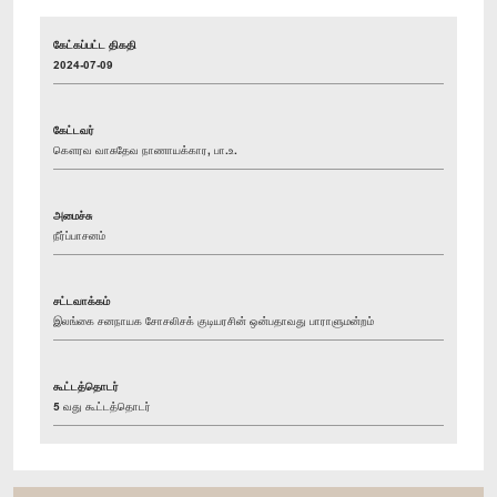
கேட்கப்பட்ட திகதி
2024-07-09
கேட்டவர்
கௌரவ வாசுதேவ நாணாயக்கார, பா.உ.
அமைச்சு
நீர்ப்பாசனம்
சட்டவாக்கம்
இலங்கை சனநாயக சோசலிசக் குடியரசின் ஒன்பதாவது பாராளுமன்றம்
கூட்டத்தொடர்
5 வது கூட்டத்தொடர்