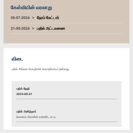
கேள்வியின் வரலாறு
09-07-2024
நேரம் கேட்டார்
21-08-2024
பதில் அட்டவணை
விடை
பதில் சிங்கள மொழியில் கொடுக்கப்பட்டுள்ளது.
பதில் தேதி
2024-08-21
பதில் அளித்தார்
கௌரவ பிரசன்ன ரணவீர, பா.உ.