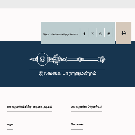
இந்தப் பக்கத்தை பகிர்ந்து கொள்க
Facebook
X
WhatsApp
LinkedIn
பாராளுமன்றத்திற்கு வருகை தருதல்
பாராளுமன்ற அலுவல்கள்
கற்க
செயலகம்