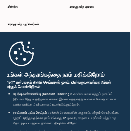
பங்கேற்க
பாராளுமன்ற நேரலை
பாராளுமன்ற உறுப்பினர்கள்
முதற்பக்கம்
பாராளுமன்ற கையடக்க செயலி
உங்கள் அந்தரங்கத்தை நாம் மதிக்கிறோம்
"சரி" என்பதைக் கிளிக் செய்வதன் மூலம், பின்வருவனவற்றை நீங்கள்
ஏற்றுக் கொள்கிறீர்கள்:
அமர்வு கண்காணிப்பு (Session Tracking):
மென்மையான மற்றும் தனிப்பட்ட
ரீதியான அனுபவத்திற்காக எங்கள் இணையத்தளத்தில் உங்கள் செயற்பாட்டைக்
எம்மை பின்தொடர்க :
கண்காணிக்க அமர்வுகளைப் பயன்படுத்துகிறோம்.
தரவினைப் பதிவு செய்தல் :
எங்கள் சேவைகளின் பாதுகாப்பு மற்றும் செயற்பாட்டை
விருதுகள்
உறுதிப்படுத்துவதற்காக நாம் உங்களது IP முகவரி, சாதன விவரங்கள் மற்றும் பிற
தொடர்புடைய தரவை நாங்கள் பதிவு செய்கிறோம்.