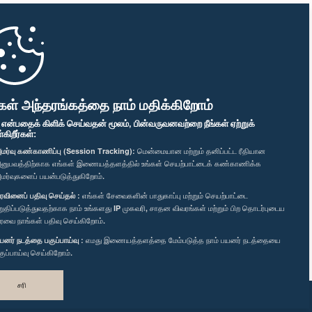
கள் அந்தரங்கத்தை நாம் மதிக்கிறோம்
" என்பதைக் கிளிக் செய்வதன் மூலம், பின்வருவனவற்றை நீங்கள் ஏற்றுக்
ிறீர்கள்:
மர்வு கண்காணிப்பு (Session Tracking):
மென்மையான மற்றும் தனிப்பட்ட ரீதியான
னுபவத்திற்காக எங்கள் இணையத்தளத்தில் உங்கள் செயற்பாட்டைக் கண்காணிக்க
மர்வுகளைப் பயன்படுத்துகிறோம்.
ரவினைப் பதிவு செய்தல் :
எங்கள் சேவைகளின் பாதுகாப்பு மற்றும் செயற்பாட்டை
றுதிப்படுத்துவதற்காக நாம் உங்களது IP முகவரி, சாதன விவரங்கள் மற்றும் பிற தொடர்புடைய
ரவை நாங்கள் பதிவு செய்கிறோம்.
யனர் நடத்தை பகுப்பாய்வு :
எமது இணையத்தளத்தை மேம்படுத்த நாம் பயனர் நடத்தையை
குப்பாய்வு செய்கிறோம்.
சரி
வடிவமைத்து உருவாக்கியது
TekGeeks