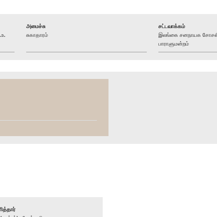
அமைச்சு
சட்டவாக்கம்
.உ.
சுகாதாரம்
இலங்கை சனநாயக சோசலிச
பாராளுமன்றம்
ித்தார்