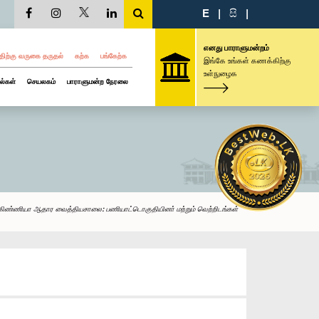
E
|
සි
|
எனது பாராளுமன்றம்
திற்கு வருகை தருதல்
கற்க
பங்கேற்க
இங்கே உங்கள் கணக்கிற்கு
உள்நுழைக
ல்கள்
செயலகம்
பாராளுமன்ற நேரலை
கிண்ணியா ஆதார வைத்தியசாலை: பணியாட்டொகுதியினா் மற்றும் வெற்றிடங்கள்