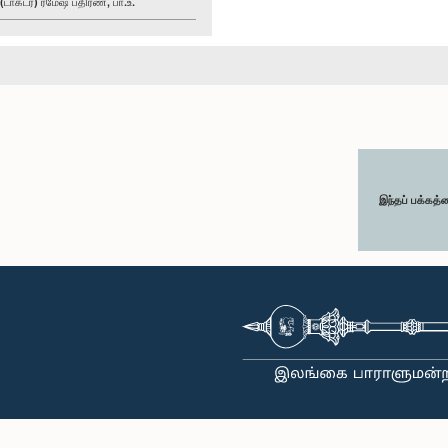
ாக்டர்) ரமேஷ் பதிரண, பா.உ.
இந்தப் பக்கத்