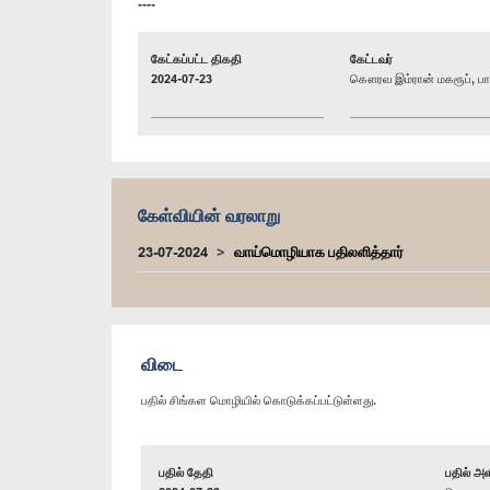
----
கேட்கப்பட்ட திகதி
கேட்டவர்
2024-07-23
கௌரவ இம்ரான் மகரூப், பா
கேள்வியின் வரலாறு
23-07-2024
வாய்மொழியாக பதிலளித்தார்
விடை
பதில் சிங்கள மொழியில் கொடுக்கப்பட்டுள்ளது.
பதில் தேதி
பதில் அள