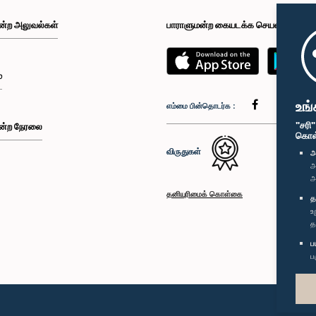
ன்ற அலுவல்கள்
பாராளுமன்ற கையடக்க செயலி
்
உங்
எம்மை பின்தொடர்க :
"சரி
ன்ற நேரலை
கொள்க
விருதுகள்
அ
அ
அ
தனியுரிமைக் கொள்கை
த
உ
த
ப
ப