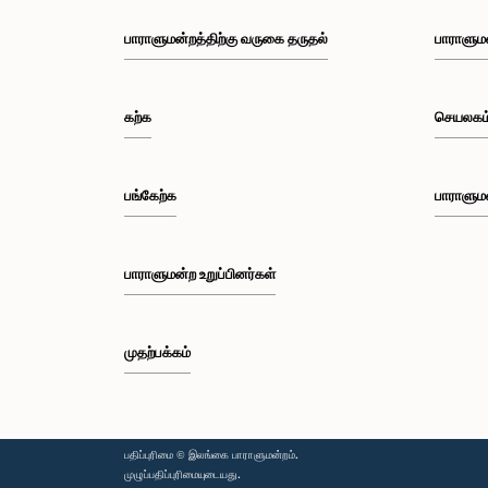
பாராளுமன்றத்திற்கு வருகை தருதல்
பாராளும
கற்க
செயலகம
பங்கேற்க
பாராளும
பாராளுமன்ற உறுப்பினர்கள்
முதற்பக்கம்
பதிப்புரிமை © இலங்கை பாராளுமன்றம்.
முழுப்பதிப்புரிமையுடையது.