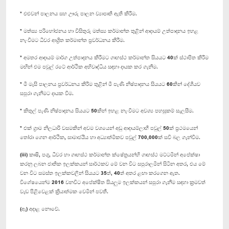
* එළුවන් පාලනය සහ ඌරු පාලන ව්‍යාපෘති ඇති කිරීම.
* මත්ස්‍ය පරිභෝජනය හා විසිතුරු මත්ස්‍ය කර්මාන්ත තුළින් ආදායම් උත්පාදනය ඉහළ
නැංවීමට ධීවර ආශ්‍රිත කර්මාන්ත ප්‍රවර්ධනය කිරීම.
* අමතර ආදායම් මාර්ග උත්පාදනය කිරීමට ගෘහස්ථ කර්මාන්ත සියයට 40ක් ස්ථාපිත කිරීම
මඟින් එම පවුල් රටේ ආර්ථික අභිවෘද්ධිය සඳහා දායක කර ගැනීම.
* මී මැසි පාලනය ප්‍රවර්ධනය කිරීම තුළින් මී පැණි නිෂ්පාදනය සියයට 60කින් දේශීයව
සපුරා ගැනීමට දායක වීම.
* කිතුල් පැණි නිෂ්පාදනය සියයට 50කින් ඉහළ නැංවීමට අවශ්‍ය පහසුකම් සැලසීම.
* එක් ග්‍රාම නිලධාරි වසමකින් අවම වශයෙන් අඩු ආදායම්ලාභී පවුල් 50ක් ප්‍රථමයෙන්
තෝරා ගෙන ආර්ථික, සාමාජයීය හා අධ්‍යාත්මිකව පවුල් 700,000ක් සවි බල ගැන්වීම.
(iii) කෘෂි, පශු, ධීවර හා ගෘහස්ථ කර්මාන්ත ක්ෂේත්‍රයන්හි ගෘහස්ථ මට්ටමින් අපේක්ෂා
කරනු ලබන ජාතික ඉලක්කයන් සාර්ථකව මේ වන විට සපුරාලමින් සිටින අතර, එය මේ
වන විට සමස්ත ඉලක්කවලින් සියයට 35ත්, 40ත් අතර ළඟා කරගෙන ඇත.
විශේෂයෙන්ම 2016 වනවිට අපේක්ෂිත සියලුම ඉලක්කයන් සපුරා ගැනීම සඳහා ක්‍රමවත්
වැඩ පිළිවෙළක් ක්‍රියාත්මක වෙමින් පවතී.
(ඇ) අදාළ නොවේ.