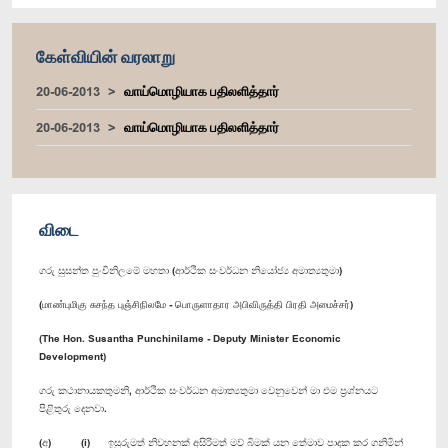
கேள்வியின் வரலாறு
20-06-2013
வாய்மொழியாக பதிலளித்தார்
20-06-2013
வாய்மொழியாக பதிலளித்தார்
விடை
ගරු සුසන්ත පුංචිනිලමේ මහතා (ආර්ථික සංවර්ධන නියෝජ්‍ය අමාත්‍යතුමා)
(மாண்புமிகு சுசந்த புஞ்சிநிலமே - பொருளாதார அபிவிருத்தி பிரதி அமைச்சர்)
(The Hon. Susantha Punchinilame - Deputy Minister Economic
Development)
ගරු කථානායකතුමනි, ආර්ථික සංවර්ධන අමාත්‍යතුමා වෙනුවෙන් මා එම ප්‍රශ්නයට
පිළිතුරු දෙනවා.
(අ) (i) ඉසුරුමත් නිවහනක් අසිරිමත් මව් බිමක් යන තේමාව පාදක කර ගනිමින්