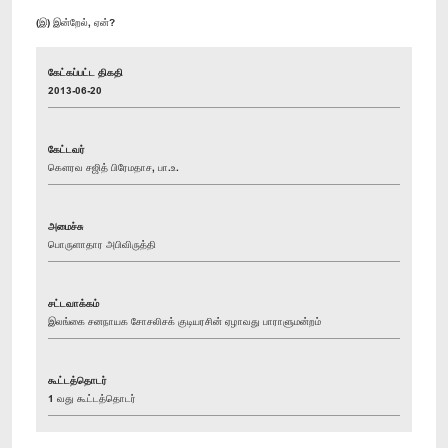
(இ) இன்றேல், ஏன்?
கேட்கப்பட்ட திகதி
2013-06-20
கேட்டவர்
கௌரவ சஜித் பிரேமதாச, பா.உ.
அமைச்சு
பொருளாதார அபிவிருத்தி
சட்டவாக்கம்
இலங்கை சனநாயக சோசலிசக் குடியரசின் ஏழாவது பாராளுமன்றம்
கூட்டத்தொடர்
1 வது கூட்டத்தொடர்