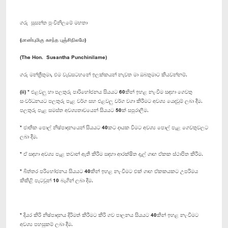
ගරු සුසන්ත පුංචිනිලමේ මහතා
(மாண்புமிகு சுசந்த புஞ்சிநிலமே)
(The Hon. Susantha Punchinilame)
ගරු මන්ත්‍රීතුමා, එම වැඩසටහනේ ඉලක්කයන් නැවත මා ඔබතුමාට කියවන්නම්.
(ii) * එළවලු හා පලතුරු පාරිභෝජනය සියයට 60කින් ඉහළ නැංවීම සඳහා ගෙවතු
සංවර්ධනයට පලතුරු පැළ වර්ග සහ එළවලු වර්ග වගා කිරීමට අවශ්‍ය යෙදවුම් ලබා දීම.
පලතුරු පැළ සමස්ත අවශ්‍යතාවයෙන් සියයට 50ක් සපුරාලීම.
* ජාතික පොල් නිෂ්පාදනයෙන් සියයට 40කට දායක වීමට අවශ්‍ය පොල් පැළ ගෙවතුවලට
ලබා දීම.
* ඒ සඳහා අවශ්‍ය පැළ තවාන් ඇති කිරීම සඳහා ආරක්ෂිත දැල් ගෘහ ඒකක ස්ථාපිත කිරීම.
* බිත්තර පරිභෝජනය සියයට 40කින් ඉහළ නැංවීමට එක් ගෘහ ඒකකයකට උපරිමය
කිකිළි පැටවුන් 10 බැගින් ලබා දීම.
* දියර කිරි නිෂ්පාදනය දිරිමත් කිරීමට කිරි ගව පාලනය සියයට 40කින් ඉහළ නැංවීමට
අවශ්‍ය පහසුකම් ලබා දීම.