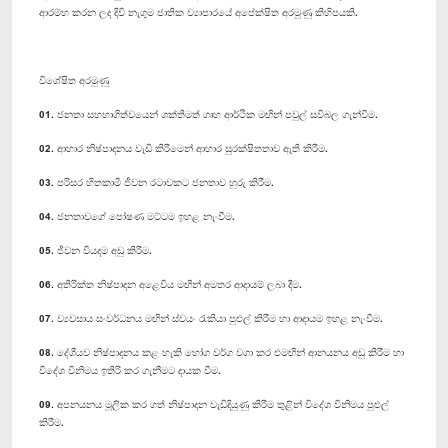
ආරම්භ කරන ලද දිවි නැගුම ජාතික ව්‍යාපාරයේ අපේක්ෂිත අරමුණු කිහිපයකි.
විශේෂිත අරමුණු
01. ජනතා සහභාගිත්වයෙන් ශක්තිමත් ගෘහ ආර්ථික මඟින් පවුල් සවිබල ගැන්වීම.
02. ආහාර නිෂ්පාදනය වැඩි කිරීමෙන් ආහාර සුරක්ෂිතතාව ඇති කිරීම.
03. පරිසර හිතකාමී ජීවන රටාවකට ජනතාව හුරු කිරීම.
04. ජනතාව‍ගේ පෝෂණ මට්ටම ඉහළ නැංවීම.
05. ජීවන වියදම අඩු කිරීම.
06. අතිරික්ත නිෂ්පාදන අළෙවිය මඟින් අමතර ආදායම් ලබා දීම.
07. ව්‍යවසාය සංවර්ධනය මඟින් ස්වයං රැකියා පුළුල් කිරීම හා ආදායම ඉහළ නැංවීම.
08. දේශීයව නිෂ්පාදනය කළ හැකි භෝග වර්ග වගා කර එමඟින් ආනයනය අඩු කිරීම හා
විදේශ විනිමය ඉතිරි කර ගැනීමට දායක වීම.
09. අපනයනය මූලික කර ගත් නිෂ්පාදන වැඩිදියුණු කිරීම තුළින් විදේශ විනිමය පුළුල්
කිරීම.