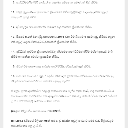
10. ‍සාරධර්මවලින් පිරි ගුණගරුක සෞඛ්‍ය සම්පන්න සමාජයක් බිහි කිරීම.
11. ක්ෂුද්‍ර මූල්‍ය ණය වැඩසටහන ක්‍රියාත්මක කිරීම තුළින් අඩු ආදායම්ලාභීන්ට මූල්‍ය
පහසුකම් පුළුල් කිරීම.
12. දිවි නැඟුම ව්‍යවසායකත්ව ගම්මාන වැඩසටහන ක්‍රියාත්මක කිරීම.
13. සියයට 8.9ක් වන දරිද්‍ර ජනගහනය 2016 වන විට සියයට 4 දක්වා අඩු කිරීමට හඳුනා
ගත් පවුල් සඳහා ඒකාබද්ධ වැඩසටහන් ක්‍රියාත්මක කිරීම.
14. අවිධිමත් ආර්ථික ක්‍රියාකාරකම්වල නිරතවන්නන් විධිමත් කිරීම මඟින් ආදායම් වැඩි
කිරීම හා රැකියා අවස්ථා සුරක්ෂිත කිරීම.
15. ජීවත් වීම සඳහා සුදුසු ආරක්ෂාකාරී පිරිසිදු පරිසරයක් ඇති කිරීම.
16. සංචාරක ව්‍යාපාරය තුළින් දේශීය නිෂ්පාදන ප්‍රවර්ධනය කිරීම සහ එම කර්මාන්තවල
නියුක්තවන්නන්ගේ ජීවන තත්ත්වය ඉහළ නැංවීම.
ඒ අනුව ඉහත අපේක්ෂිත අරමුණු සාක්ෂාත් කර ගැනීම සඳහා කෘෂි, පශු සම්පත් හා ධීවර
ව්‍යවසායකත්ව සංවර්ධනය සහ අළෙවිකරණය යන ක්ෂේත්‍ර ඔස්සේ විවිධ ව්‍යාපෘති රාශියක්
ග්‍රාමීය මට්ටමින් ක්‍රියාත්මක කරමින් පවතී.
(ii) ග්‍රාම නිලධාරි වසම් සංඛ්‍යාව 14,022කි.
(iii) 2012 වර්ෂයේ මිලියන 05ක් පමණ වූ සමස්ත පවුල් සංඛ්‍යාව මෙම වැඩ පිළිවෙළට
සම්බන්ධ කර ගනු ලැබිණි.