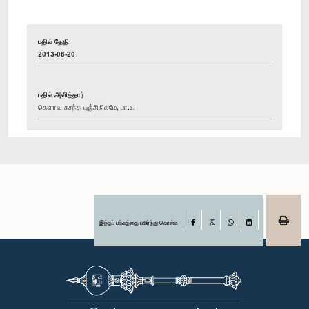
பதில் தேதி
2013-06-20
பதில் அளித்தார்
கௌரவ சுசந்த புஞ்சிநிலமே, பா.உ.
இந்தப் பக்கத்தை பகிர்ந்து கொள்க
Facebook
X
WhatsApp
LinkedIn