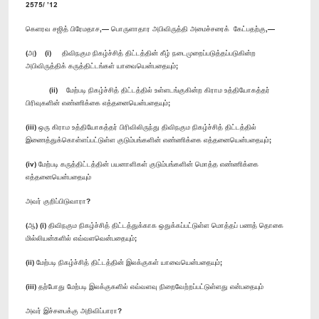
2575/ ’12
கெளரவ சஜித் பிரேமதாச,— பொருளாதார அபிவிருத்தி அமைச்சரைக் கேட்பதற்கு,—
(அ) (i) திவிநகும நிகழ்ச்சித் திட்டத்தின் கீழ் நடைமுறைப்படுத்தப்படுகின்ற
அபிவிருத்திக் கருத்திட்டங்கள் யாவையென்பதையும்;
(ii) மேற்படி நிகழ்ச்சித் திட்டத்தில் உள்ளடங்குகின்ற கிராம உத்தியோகத்தர்
பிரிவுகளின் எண்ணிக்கை எத்தனையென்பதையும்;
(iii) ஒரு கிராம உத்தியோகத்தர் பிரிவிலிருந்து திவிநகும நிகழ்ச்சித் திட்டத்தில்
இணைத்துக்கொள்ளப்பட்டுள்ள குடும்பங்களின் எண்ணிக்கை எத்தனையென்பதையும்;
(iv) மேற்படி கருத்திட்டத்தின் பயனாளிகள் குடும்பங்களின் மொத்த எண்ணிக்கை
எத்தனையென்பதையும்
அவர் குறிப்பிடுவாரா?
(ஆ) (i) திவிநகும நிகழ்ச்சித் திட்டத்துக்காக ஒதுக்கப்பட்டுள்ள மொத்தப் பணத் தொகை
மில்லியன்களில் எவ்வளவென்பதையும்;
(ii) மேற்படி நிகழ்ச்சித் திட்டத்தின் இலக்குகள் யாவையென்பதையும்;
(iii) தற்போது மேற்படி இலக்குகளில் எவ்வளவு நிறைவேற்றப்பட்டுள்ளது என்பதையும்
அவர் இச்சபைக்கு அறிவிப்பாரா?