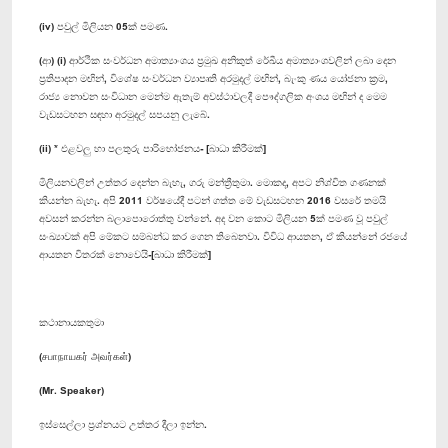
(iv) පවුල් මිලියන 05ක් පමණ.
(ආ) (i) ආර්ථික සංවර්ධන අමාත්‍යාංශය ප්‍රමුඛ අනිකුත් රේඛීය අමාත්‍යාංශවලින් ලබා දෙන
ප්‍රතිපාදන මඟින්, විශේෂ සංවර්ධන ව්‍යාපෘති අරමුදල් මඟින්, බැංකු ණය යෝජනා ක්‍රම,
රාජ්‍ය නොවන සංවිධාන මෙන්ම ඇතැම් අවස්ථාවලදී පෞද්ගලික අංශය මඟින් ද මෙම
වැඩසටහන සඳහා අරමුදල් සපයනු ලැබේ.
(ii) * එළවලු හා පලතුරු පාරිභෝජනය- [බාධා කිරීමක්]
මිලියනවලින් උත්තර දෙන්න බැහැ, ගරු මන්ත්‍රීතුමා. මොකද, අපට නිශ්චිත ගණනක්
කියන්න බැහැ. අපි 2011 වර්ෂයේදී පටන් ගත්ත මේ වැඩසටහන 2016 වසරේ තමයි
අවසන් කරන්න බලාපොරොත්තු වන්නේ. අද වන කොට මිලියන 5ක් පමණ වූ පවුල්
සංඛ්‍යාවක් අපි මේකට සම්බන්ධ කර ගෙන තිබෙනවා. විවිධ ආයතන, ඒ කියන්නේ රජයේ
ආයතන විතරක් නොවෙයි-[බාධා කිරීමක්]
කථානායකතුමා
(சபாநாயகர் அவர்கள்)
(Mr. Speaker)
ඉස්සෙල්ලා ප්‍රශ්නයට උත්තර දීලා ඉන්න.