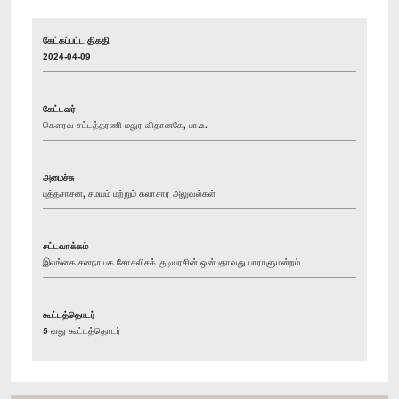
கேட்கப்பட்ட திகதி
2024-04-09
கேட்டவர்
கௌரவ சட்டத்தரணி மதுர விதானகே, பா.உ.
அமைச்சு
புத்தசாசன, சமயம் மற்றும் கலாசார அலுவல்கள்
சட்டவாக்கம்
இலங்கை சனநாயக சோசலிசக் குடியரசின் ஒன்பதாவது பாராளுமன்றம்
கூட்டத்தொடர்
5 வது கூட்டத்தொடர்