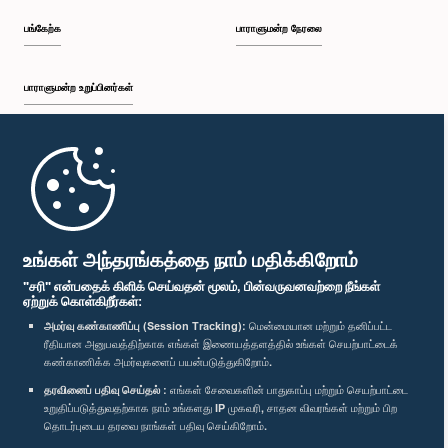
பங்கேற்க
பாராளுமன்ற நேரலை
பாராளுமன்ற உறுப்பினர்கள்
முதற்பக்கம்
பாராளுமன்ற கையடக்க செயலி
உங்கள் அந்தரங்கத்தை நாம் மதிக்கிறோம்
"சரி" என்பதைக் கிளிக் செய்வதன் மூலம், பின்வருவனவற்றை நீங்கள்
ஏற்றுக் கொள்கிறீர்கள்:
அமர்வு கண்காணிப்பு (Session Tracking):
மென்மையான மற்றும் தனிப்பட்ட
ரீதியான அனுபவத்திற்காக எங்கள் இணையத்தளத்தில் உங்கள் செயற்பாட்டைக்
எம்மை பின்தொடர்க :
கண்காணிக்க அமர்வுகளைப் பயன்படுத்துகிறோம்.
தரவினைப் பதிவு செய்தல் :
எங்கள் சேவைகளின் பாதுகாப்பு மற்றும் செயற்பாட்டை
விருதுகள்
உறுதிப்படுத்துவதற்காக நாம் உங்களது IP முகவரி, சாதன விவரங்கள் மற்றும் பிற
தொடர்புடைய தரவை நாங்கள் பதிவு செய்கிறோம்.