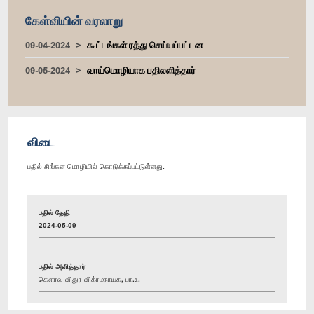
கேள்வியின் வரலாறு
09-04-2024
கூட்டங்கள் ரத்து செய்யப்பட்டன
09-05-2024
வாய்மொழியாக பதிலளித்தார்
விடை
பதில் சிங்கள மொழியில் கொடுக்கப்பட்டுள்ளது.
பதில் தேதி
2024-05-09
பதில் அளித்தார்
கௌரவ விதுர விக்ரமநாயக, பா.உ.