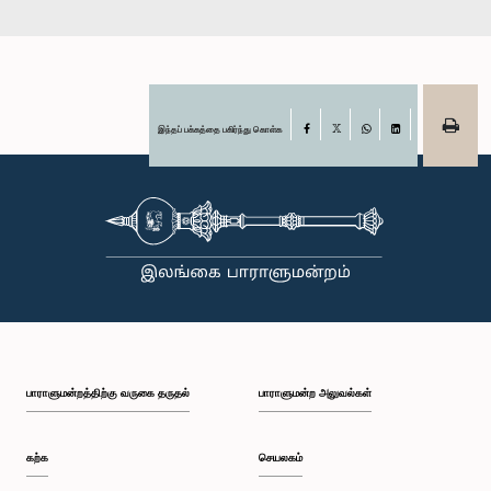
இந்தப் பக்கத்தை பகிர்ந்து கொள்க
Facebook
X
WhatsApp
LinkedIn
பாராளுமன்றத்திற்கு வருகை தருதல்
பாராளுமன்ற அலுவல்கள்
கற்க
செயலகம்