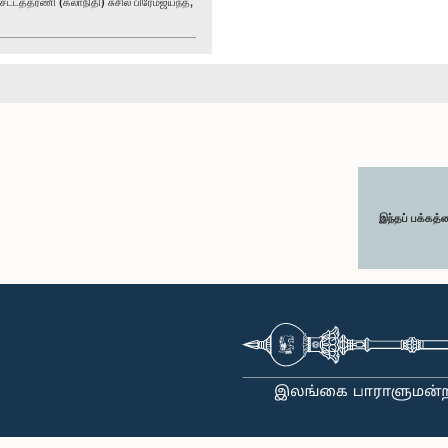
்டத்தரணி (கலாநிதி) சுசில் பிரேமஜயந்த,
இந்தப் பக்கத்