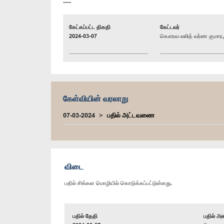
----
கேட்கப்பட்ட திகதி
கேட்டவர்
2024-03-07
கௌரவ லலித் வர்ண குமார, 
கேள்வியின் வரலாறு
07-03-2024
பதில் அட்டவணை
விடை
பதில் சிங்கள மொழியில் கொடுக்கப்பட்டுள்ளது.
பதில் தேதி
பதில் அள