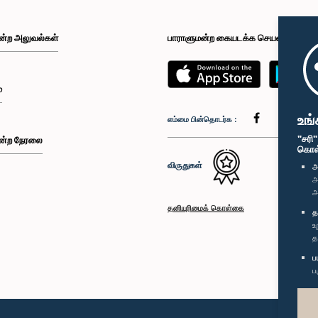
ன்ற அலுவல்கள்
பாராளுமன்ற கையடக்க செயலி
்
உங்
எம்மை பின்தொடர்க :
"சரி
ன்ற நேரலை
கொள்க
விருதுகள்
அ
அ
அ
தனியுரிமைக் கொள்கை
த
உ
த
ப
ப