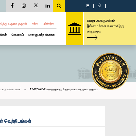
E
|
සි
|
எனது பாராளுமன்றம்
திற்கு வருகை தருதல்
கற்க
பங்கேற்க
இங்கே உங்கள் கணக்கிற்கு
உள்நுழைக
ல்கள்
செயலகம்
பாராளுமன்ற நேரலை
மன்ற வினாக்கள்
1149/2024: களுத்துறை, ஹொரணை மற்றும் மத்துகம ...
் வெற்றிடங்கள்