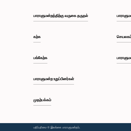
பாராளுமன்றத்திற்கு வருகை தருதல்
பாராளும
கற்க
செயலகம
பங்கேற்க
பாராளும
பாராளுமன்ற உறுப்பினர்கள்
முதற்பக்கம்
பதிப்புரிமை © இலங்கை பாராளுமன்றம்.