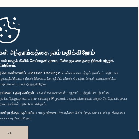
கள் அந்தரங்கத்தை நாம் மதிக்கிறோம்
" என்பதைக் கிளிக் செய்வதன் மூலம், பின்வருவனவற்றை நீங்கள் ஏற்றுக்
ிறீர்கள்:
மர்வு கண்காணிப்பு (Session Tracking):
மென்மையான மற்றும் தனிப்பட்ட ரீதியான
னுபவத்திற்காக எங்கள் இணையத்தளத்தில் உங்கள் செயற்பாட்டைக் கண்காணிக்க
மர்வுகளைப் பயன்படுத்துகிறோம்.
ரவினைப் பதிவு செய்தல் :
எங்கள் சேவைகளின் பாதுகாப்பு மற்றும் செயற்பாட்டை
றுதிப்படுத்துவதற்காக நாம் உங்களது IP முகவரி, சாதன விவரங்கள் மற்றும் பிற தொடர்புடைய
ரவை நாங்கள் பதிவு செய்கிறோம்.
யனர் நடத்தை பகுப்பாய்வு :
எமது இணையத்தளத்தை மேம்படுத்த நாம் பயனர் நடத்தையை
குப்பாய்வு செய்கிறோம்.
சரி
வடிவமைத்து உருவாக்கியது
TekGeeks