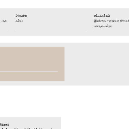
அமைச்சு
சட்டவாக்கம்
பா.உ.
கல்வி
இலங்கை சனநாயக சோசலிச
பாராளுமன்றம்
ித்தார்