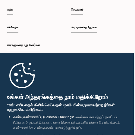
கற்க
செயலகம்
பங்கேற்க
பாராளுமன்ற நேரலை
பாராளுமன்ற உறுப்பினர்கள்
முதற்பக்கம்
பாராளுமன்ற கையடக்க செயலி
உங்கள் அந்தரங்கத்தை நாம் மதிக்கிறோம்
"சரி" என்பதைக் கிளிக் செய்வதன் மூலம், பின்வருவனவற்றை நீங்கள்
ஏற்றுக் கொள்கிறீர்கள்:
அமர்வு கண்காணிப்பு (Session Tracking):
மென்மையான மற்றும் தனிப்பட்ட
ரீதியான அனுபவத்திற்காக எங்கள் இணையத்தளத்தில் உங்கள் செயற்பாட்டைக்
எம்மை பின்தொடர்க :
கண்காணிக்க அமர்வுகளைப் பயன்படுத்துகிறோம்.