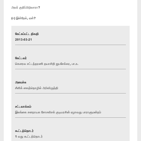
அவர் குறிப்பிடுவாரா?
(ஈ) இன்றேல், ஏன்?
கேட்கப்பட்ட திகதி
2013-03-21
கேட்டவர்
கௌரவ சட்டத்தரணி தயாசிறி ஜயசேக்கர, பா.உ.
அமைச்சு
சீனிக் கைத்தொழில் அபிவிருத்தி
சட்டவாக்கம்
இலங்கை சனநாயக சோசலிசக் குடியரசின் ஏழாவது பாராளுமன்றம்
கூட்டத்தொடர்
1 வது கூட்டத்தொடர்