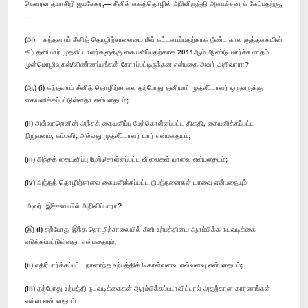
கெளரவ தயாசிறி ஜயசேகர,— சீனிக் கைத்தொழில் அபிவிருத்தி அமைச்சரைக் கேட்பதற்கு,
—
(அ) கந்தளாய் சீனித் தொழிற்சாலையை மீள் கட்டமைப்பதற்காக நீண்ட கால குத்தகையின்
கீழ் தனியார் முதலீட்டாளர்களுக்கு கையளிப்பதற்காக 2011ஆம் ஆண்டு மார்ச்சு மாதம்
முன்மொழிவுகள்/விண்ணப்பங்கள் கோரப்பட்டிருந்தன என்பதை அவர் அறிவாரா?
(ஆ) (i) கந்தளாய் சீனித் தொழிற்சாலை தற்போது தனியார் முதலீட்டாளர் ஒருவருக்கு
கையளிக்கப்பட்டுள்ளதா என்பதையும்;
(ii) அவ்வாறெனின் அந்தக் கையளிப்பு மேற்கொள்ளப்பட்ட திகதி, கையளிக்கப்பட்ட
நிறுவனம், கம்பனி, அல்லது முதலீட்டாளர் யார் என்பதையும்;
(iii) அந்தக் கையளிப்பு மேற்சொள்ளப்பட்ட விலைகள் யாவை என்பதையும்;
(iv) அந்தத் தொழிற்சாலை கையளிக்கப்பட்ட நிபந்தனைகள் யாவை என்பதையும்
அவர் இச்சபையில் அறிவிப்பாரா?
(இ) (i) தற்போது இந்த தொழிற்சாலையில் சீனி உற்பத்தியை ஆரம்பிக்க நடவடிக்கை
எடுக்கப்பட்டுள்ளதா என்பதையும்;
(ii) எதிர்பார்க்கப்பட்ட நாளாந்த உற்பத்திக் கொள்வனவு எவ்வளவு என்பதையும்;
(iii) தற்போது உற்பத்தி நடவடிக்கைகள் ஆரம்பிக்கப்படாவிட்டால் அதற்கான காரணங்கள்
என்ன என்பதையும்