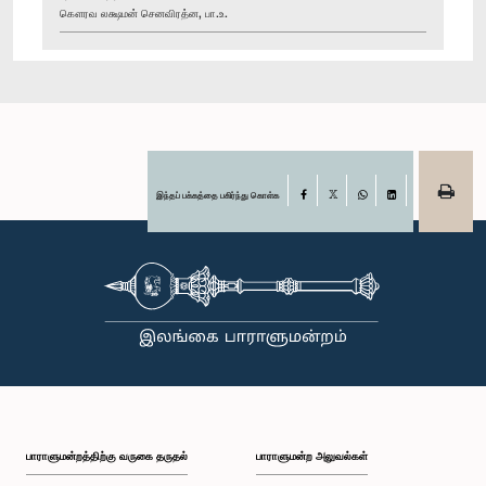
கௌரவ லக்ஷமன் செனவிரத்ன, பா.உ.
இந்தப் பக்கத்தை பகிர்ந்து கொள்க
Facebook
X
WhatsApp
LinkedIn
பாராளுமன்றத்திற்கு வருகை தருதல்
பாராளுமன்ற அலுவல்கள்