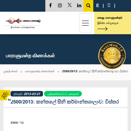
E
|
සි
|
எனது பாராளுமன்றம்
இங்கே உள்நுழைக
பாராளுமன்ற வினாக்கள்
முதற்பக்கம்
பாராளுமன்ற வினாக்கள்
2500/2013: කන්තලේ සීනි කර්මාන්තශාලාව: විස්තර
திகதி: 2013-03-21
பதிலளிக்கப்பட்டவைகள்
02
2500/2013: කන්තලේ සීනි කර්මාන්තශාලාව: විස්තර
2500/ ’12