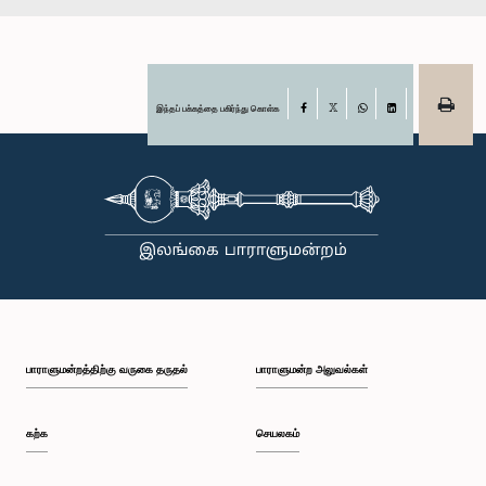
இந்தப் பக்கத்தை பகிர்ந்து கொள்க
Facebook
X
WhatsApp
LinkedIn
பாராளுமன்றத்திற்கு வருகை தருதல்
பாராளுமன்ற அலுவல்கள்
கற்க
செயலகம்