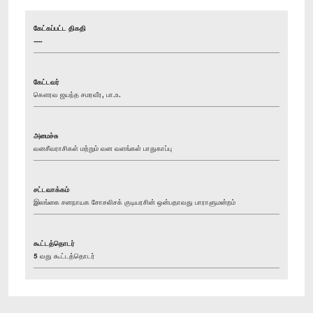
கேட்கப்பட்ட திகதி
----
கேட்டவர்
கௌரவ ஜயந்த சமரவீர, பா.உ.
அமைச்சு
வனசீவராசிகள் மற்றும் வன வளங்கள் பாதுகாப்பு
சட்டவாக்கம்
இலங்கை சனநாயக சோசலிசக் குடியரசின் ஒன்பதாவது பாராளுமன்றம்
கூட்டத்தொடர்
5 வது கூட்டத்தொடர்