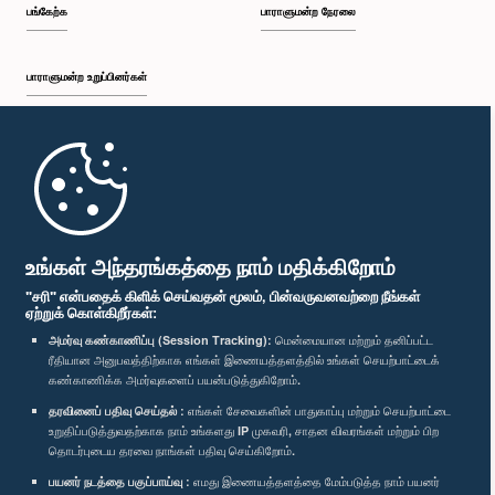
பங்கேற்க
பாராளுமன்ற நேரலை
பாராளுமன்ற உறுப்பினர்கள்
முதற்பக்கம்
பாராளுமன்ற கையடக்க செயலி
உங்கள் அந்தரங்கத்தை நாம் மதிக்கிறோம்
"சரி" என்பதைக் கிளிக் செய்வதன் மூலம், பின்வருவனவற்றை நீங்கள்
ஏற்றுக் கொள்கிறீர்கள்:
அமர்வு கண்காணிப்பு (Session Tracking):
மென்மையான மற்றும் தனிப்பட்ட
ரீதியான அனுபவத்திற்காக எங்கள் இணையத்தளத்தில் உங்கள் செயற்பாட்டைக்
எம்மை பின்தொடர்க :
கண்காணிக்க அமர்வுகளைப் பயன்படுத்துகிறோம்.
தரவினைப் பதிவு செய்தல் :
எங்கள் சேவைகளின் பாதுகாப்பு மற்றும் செயற்பாட்டை
விருதுகள்
உறுதிப்படுத்துவதற்காக நாம் உங்களது IP முகவரி, சாதன விவரங்கள் மற்றும் பிற
தொடர்புடைய தரவை நாங்கள் பதிவு செய்கிறோம்.
பயனர் நடத்தை பகுப்பாய்வு :
எமது இணையத்தளத்தை மேம்படுத்த நாம் பயனர்