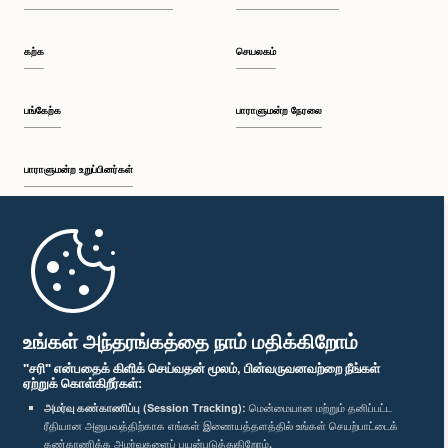
கற்க
செயலகம்
பங்கேற்க
பாராளுமன்ற நேரலை
பாராளுமன்ற உறுப்பினர்கள்
முதற்பக்கம்
பாராளுமன்ற கையடக்க செயலி
உங்கள் அந்தரங்கத்தை நாம் மதிக்கிறோம்
"சரி" என்பதைக் கிளிக் செய்வதன் மூலம், பின்வருவனவற்றை நீங்கள்
ஏற்றுக் கொள்கிறீர்கள்:
அமர்வு கண்காணிப்பு (Session Tracking):
மென்மையான மற்றும் தனிப்பட்ட
ரீதியான அனுபவத்திற்காக எங்கள் இணையத்தளத்தில் உங்கள் செயற்பாட்டைக்
எம்மை பின்தொடர்க :
கண்காணிக்க அமர்வுகளைப் பயன்படுத்துகிறோம்.