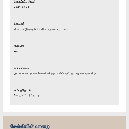
கேட்கப்பட்ட திகதி
2024-03-06
கேட்டவர்
கௌரவ (திருமதி) கோகிலா குணவர்தன, பா.உ.
அமைச்சு
----
சட்டவாக்கம்
இலங்கை சனநாயக சோசலிசக் குடியரசின் ஒன்பதாவது பாராளுமன்றம்
கூட்டத்தொடர்
5 வது கூட்டத்தொடர்
கேள்வியின் வரலாறு