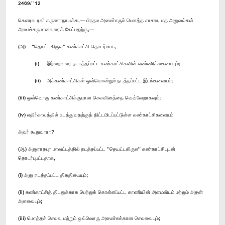
2469/ ’12
கெளரவ ரவி கருணாநாயக்க,— பிரதம அமைச்சரும் பெளத்த சாசன, மத அலுவல்கள்
அமைச்சருமானவரைக் கேட்பதற்கு,—
(அ) “தெயட்டகிருல” கண்காட்சி தொடர்பாக,
(i) இற்றைவரை நடாத்தப்பட்ட கண்காட்சிகளின் எண்ணிக்கையையும்;
(ii) அக்கண்காட்சிகள் ஒவ்வொன்றும் நடத்தப்பட்ட இடங்களையும்;
(iii) ஒவ்வொரு கண்காட்சிக்குமான செலவினத்தை வெவ்வேறாகவும்;
(iv) எதிர்காலத்தில் நடத்துவதற்குத் திட்டமிடப்பட்டுள்ள கண்காட்சிகளையும்
அவர் கூறுவாரா?
(ஆ) அனுராதபுர மாவட்டத்தில் நடத்தப்பட்ட “தெயட்டகிருல” கண்காட்சியுடன்
தொடர்புபட்டதாக,
(i) அது நடத்தப்பட்ட திகதியையும்;
(ii) கண்காட்சித் திடலுக்காக பெற்றுக் கொள்ளப்பட்ட காணியின் அமைவிடம் மற்றும் அதன்
அளவையும்;
(iii) மொத்தச் செலவு மற்றும் ஒவ்வொரு அமைச்சுக்கான செலவையும்;