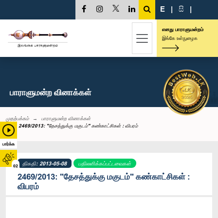
E
|
සි
|
எனது பாராளுமன்றம்
இங்கே உள்நுழைக
பாராளுமன்ற வினாக்கள்
முதற்பக்கம்
பாராளுமன்ற வினாக்கள்
2469/2013: "தேசத்துக்கு மகுடம்" கண்காட்சிகள் : விபரம்
பார்க்க
திகதி: 2013-05-08
பதிலளிக்கப்பட்டவைகள்
02
2469/2013: "தேசத்துக்கு மகுடம்" கண்காட்சிகள் :
விபரம்