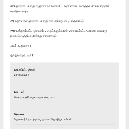
(iv) மூலதனப் பொருட்களுக்காகச் செலவிட்ட தொகையை மொத்தச் செலவினத்தின்
சதவீதமாகவும்;
(v) எஞ்சியுள்ள மூலதனப் பொருட்கள் அல்லது கட்டிடங்களையும்;
(vi) மேற்குறிப்பிட்ட மூலதனப் பொருட்களுக்காகச் செலவிடப்பட்ட தொகை எவ்வாறு
நியாயப்படுத்தப்படுகின்றது என்பதையும்
அவர் கூறுவாரா?
(இ) இன்றேல், ஏன்?
கேட்கப்பட்ட திகதி
2013-05-08
கேட்டவர்
கௌரவ ரவி கருணாநாயக்க, பா.உ.
அமைச்சு
தொலைத்தொடர்புகள், தகவல் தொழிநுட்பவியல்