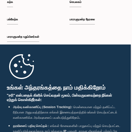
கற்க
செயலகம்
பங்கேற்க
பாராளுமன்ற நேரலை
பாராளுமன்ற உறுப்பினர்கள்
முதற்பக்கம்
பாராளுமன்ற கையடக்க செயலி
உங்கள் அந்தரங்கத்தை நாம் மதிக்கிறோம்
"சரி" என்பதைக் கிளிக் செய்வதன் மூலம், பின்வருவனவற்றை நீங்கள்
ஏற்றுக் கொள்கிறீர்கள்:
அமர்வு கண்காணிப்பு (Session Tracking):
மென்மையான மற்றும் தனிப்பட்ட
ரீதியான அனுபவத்திற்காக எங்கள் இணையத்தளத்தில் உங்கள் செயற்பாட்டைக்
எம்மை பின்தொடர்க :
கண்காணிக்க அமர்வுகளைப் பயன்படுத்துகிறோம்.
தரவினைப் பதிவு செய்தல் :
எங்கள் சேவைகளின் பாதுகாப்பு மற்றும் செயற்பாட்டை
விருதுகள்
உறுதிப்படுத்துவதற்காக நாம் உங்களது IP முகவரி, சாதன விவரங்கள் மற்றும் பிற