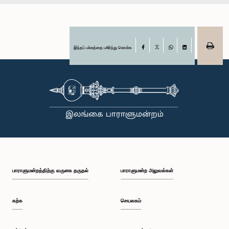
இந்தப் பக்கத்தை பகிர்ந்து கொள்க
Facebook
X
WhatsApp
LinkedIn
பாராளுமன்றத்திற்கு வருகை தருதல்
பாராளுமன்ற அலுவல்கள்
கற்க
செயலகம்