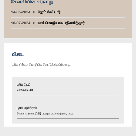
கேள்வியின் வரலாறு
14-05-2024
நேரம் கேட்டார்
10-07-2024
வாய்மொழியாக பதிலளித்தார்
விடை
பதில் சிங்கள மொழியில் கொடுக்கப்பட்டுள்ளது.
பதில் தேதி
2024-07-10
பதில் அளித்தார்
கௌரவ (கலாநிதி) பந்துல குணவர்தன, பா.உ.