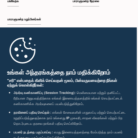
பங்கேற்க
பாராளுமன்ற நேரலை
பாராளுமன்ற உறுப்பினர்கள்
முதற்பக்கம்
பாராளுமன்ற கையடக்க செயலி
உங்கள் அந்தரங்கத்தை நாம் மதிக்கிறோம்
"சரி" என்பதைக் கிளிக் செய்வதன் மூலம், பின்வருவனவற்றை நீங்கள்
ஏற்றுக் கொள்கிறீர்கள்:
அமர்வு கண்காணிப்பு (Session Tracking):
மென்மையான மற்றும் தனிப்பட்ட
ரீதியான அனுபவத்திற்காக எங்கள் இணையத்தளத்தில் உங்கள் செயற்பாட்டைக்
எம்மை பின்தொடர்க :
கண்காணிக்க அமர்வுகளைப் பயன்படுத்துகிறோம்.
தரவினைப் பதிவு செய்தல் :
எங்கள் சேவைகளின் பாதுகாப்பு மற்றும் செயற்பாட்டை
விருதுகள்
உறுதிப்படுத்துவதற்காக நாம் உங்களது IP முகவரி, சாதன விவரங்கள் மற்றும் பிற
தொடர்புடைய தரவை நாங்கள் பதிவு செய்கிறோம்.
பயனர் நடத்தை பகுப்பாய்வு :
எமது இணையத்தளத்தை மேம்படுத்த நாம் பயனர்
தனியுரிமைக் கொள்கை
நடத்தையை பகுப்பாய்வு செய்கிறோம்.