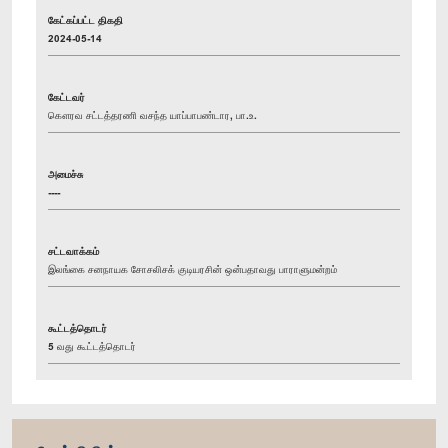
கேட்கப்பட்ட திகதி
2024-05-14
கேட்டவர்
கௌரவ சட்டத்தரணி வசந்த யாப்பாபண்டார, பா.உ.
அமைச்சு
----
சட்டவாக்கம்
இலங்கை சனநாயக சோசலிசக் குடியரசின் ஒன்பதாவது பாராளுமன்றம்
கூட்டத்தொடர்
5 வது கூட்டத்தொடர்