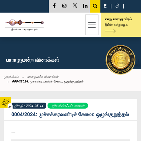
E
|
සි
|
எனது பாராளுமன்றம்
இங்கே உள்நுழைக
பாராளுமன்ற வினாக்கள்
முதற்பக்கம்
பாராளுமன்ற வினாக்கள்
0004/2024: முச்சக்கரவண்டிச் சேவை: ஒழுங்குறுத்தல்
திகதி: 2024-05-14
பதிலளிக்கப்பட்டவைகள்
02
0004/2024: முச்சக்கரவண்டிச் சேவை: ஒழுங்குறுத்தல்
----