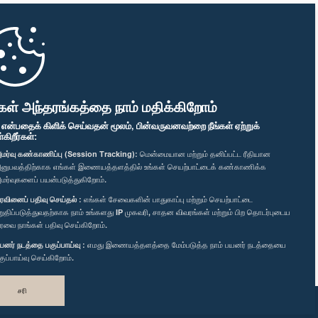
கள் அந்தரங்கத்தை நாம் மதிக்கிறோம்
" என்பதைக் கிளிக் செய்வதன் மூலம், பின்வருவனவற்றை நீங்கள் ஏற்றுக்
ிறீர்கள்:
மர்வு கண்காணிப்பு (Session Tracking):
மென்மையான மற்றும் தனிப்பட்ட ரீதியான
னுபவத்திற்காக எங்கள் இணையத்தளத்தில் உங்கள் செயற்பாட்டைக் கண்காணிக்க
மர்வுகளைப் பயன்படுத்துகிறோம்.
ரவினைப் பதிவு செய்தல் :
எங்கள் சேவைகளின் பாதுகாப்பு மற்றும் செயற்பாட்டை
றுதிப்படுத்துவதற்காக நாம் உங்களது IP முகவரி, சாதன விவரங்கள் மற்றும் பிற தொடர்புடைய
ரவை நாங்கள் பதிவு செய்கிறோம்.
யனர் நடத்தை பகுப்பாய்வு :
எமது இணையத்தளத்தை மேம்படுத்த நாம் பயனர் நடத்தையை
குப்பாய்வு செய்கிறோம்.
சரி
வடிவமைத்து உருவாக்கியது
TekGeeks