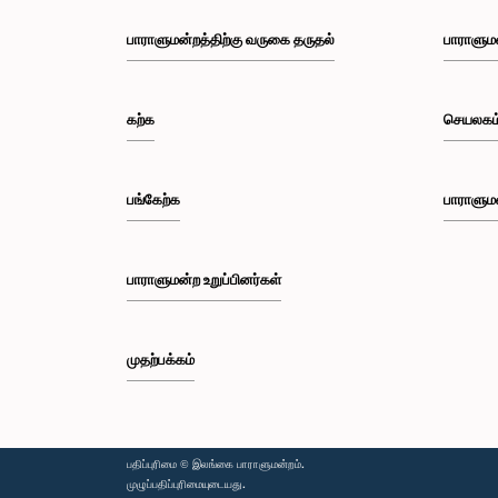
பாராளுமன்றத்திற்கு வருகை தருதல்
பாராளும
கற்க
செயலகம
பங்கேற்க
பாராளும
பாராளுமன்ற உறுப்பினர்கள்
முதற்பக்கம்
பதிப்புரிமை © இலங்கை பாராளுமன்றம்.
முழுப்பதிப்புரிமையுடையது.