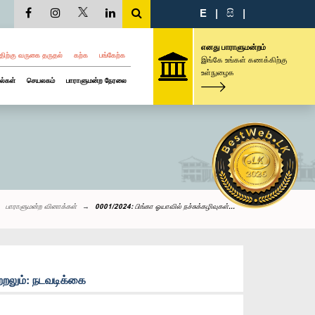
E
|
සි
|
எனது பாராளுமன்றம்
திற்கு வருகை தருதல்
கற்க
பங்கேற்க
இங்கே உங்கள் கணக்கிற்கு
உள்நுழைக
ல்கள்
செயலகம்
பாராளுமன்ற நேரலை
பாராளுமன்ற வினாக்கள்
0001/2024: ‍பிங்கா ஓயாவில் நச்சுக்கழிவுகள்...
்றலும்: நடவடிக்கை