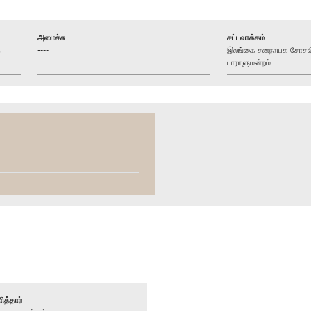
அமைச்சு
சட்டவாக்கம்
த
----
இலங்கை சனநாயக சோசலிச
பாராளுமன்றம்
ித்தார்