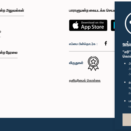
ன்ற அலுவல்கள்
பாராளுமன்ற கையடக்க செயலி
்
உங்
எம்மை பின்தொடர்க :
"சரி
ன்ற நேரலை
கொள்க
விருதுகள்
அ
அ
அ
தனியுரிமைக் கொள்கை
த
உ
த
ப
ப