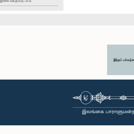
னக வக்கும்புர, பா.உ.
இந்தப் பக்கத்