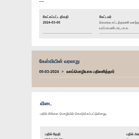
----
கேட்கப்பட்ட திகதி
கேட்டவர்
2024-03-05
கௌரவ சட்டத்தரணி வசந்
யாப்பாபண்டார, பா.உ.
கேள்வியின் வரலாறு
05-03-2024
வாய்மொழியாக பதிலளித்தார்
விடை
பதில் சிங்கள மொழியில் கொடுக்கப்பட்டுள்ளது.
பதில் தேதி
பதில் அள