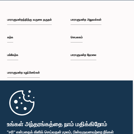
பாராளுமன்றத்திற்கு வருகை தருதல்
பாராளுமன்ற அலுவல்கள்
கற்க
செயலகம்
பங்கேற்க
பாராளுமன்ற நேரலை
பாராளுமன்ற உறுப்பினர்கள்
முதற்பக்கம்
பாராளுமன்ற கையடக்க செயலி
உங்கள் அந்தரங்கத்தை நாம் மதிக்கிறோம்
"சரி" என்பதைக் கிளிக் செய்வதன் மூலம், பின்வருவனவற்றை நீங்கள்