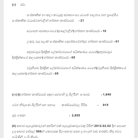
(අ) ඔව්.
සංස්කෘතික හා කලා කටයුතු අමාත්‍යාංශය යටතේ පාලනය වන ප්‍රාදේශීය
සංස්කෘතික මධ්‍යස්ථානවලින් නර්තන කණ්ඩායම් - 21
අධ්‍යාපන අමාත්‍යාංශයේ (පාසල්වලින්) නර්තන කණ්ඩායම් - 10
උතුරු මැද පළාත් සංස්කෘතික දෙපාර්තමේන්තුව නර්තන කණ්ඩායම් - 01
අනුරාධපුර දිස්ත්‍රික් ලේකම්වරයාගේ අධීක්ෂණය යටතේ(අනුරාධපුර
දිස්ත්‍රික්කයේ කලායතන) නර්තන කණ්ඩායම් - 05
වවුනියාව දිස්ත්‍රික් ලේකම්වරයාගේ අධීක්ෂණය යටතේ(වවුනියාව දිස්ත්‍රික්කයේ
කලායතන) නර්තන කණ්ඩායම් - 05
(ආ) (i) නර්තන කණ්ඩායම් සඳහා සහභාගි වූ ශිල්පීන් සංඛ්‍යාව - 1,940
වේශ නිරූපණ ශිල්පීන් සහ සහාය කණ්ඩායම්වල පිරිස - 915
මුළු ගණන - 2,855
(ii) ආහාර සැපයුම්කරුවන් අතරින් එක් සැපයුම්-කරුවෙකු විසින් 2012.02.02 දින සපයන
ලද ආහාර පාර්සල් 500න් කොටසක දිවා ආහාර සමඟ ලබා දුන් මාළු නරක්ව තිබූ බවට
පැමිණිලි ලැබී තිබේ.