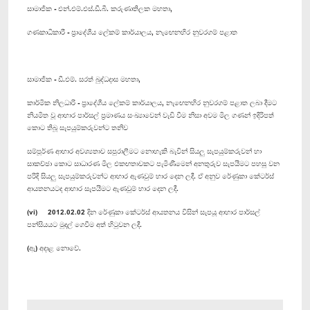
සාමාජික - එන්.එම්.එස්.ඩී.බී. කරුණාතිලක මහතා,
ගණකාධිකාරී - ප්‍රාදේශීය ලේකම් කාර්යාලය, නැ‍ඟෙනහිර නුවරගම් පළාත
සාමාජික - ඩී.එම්. සරත් බුද්ධදාස මහතා,
කාර්මික නිලධාරි - ප්‍රාදේශීය ලේකම් කාර්යාලය, නැ‍ඟෙනහිර නුවරගම් පළාත ලබා දීමට
නියමිත වූ ආහාර පාර්සල් ප්‍රමාණය සංඛ්‍යාවෙන් වැඩි වීම නිසා අවම මිල ගණන් ඉදිරිපත්
කොට තිබූ සැපයුම්කරුවන්ට තනිව
සම්පූර්ණ ආහාර අවශ්‍යතාව සපුරාලීමට නොහැකි බැවින් සියලු සැපයුම්කරුවන් හා
සාකච්ඡා කොට සාධාරණ මිල එකඟතාවකට පැමිණීමෙන් අනතුරුව සැපයීමට පහසු වන
පරිදි සියලු සැපයුම්කරුවන්ට ආහාර ඇණවුම් භාර දෙන ලදී. ඒ අනුව රේණුකා කේටර්ස්
ආයතනයටද ආහාර සැපයීමට ඇණවුම් භාර දෙන ලදී.
(vi) 2012.02.02 දින රේණුකා කේ‍ටර්ස් ආයතනය විසින් සැපයූ ආහාර පාර්සල්
පන්සියයට මුදල් ගෙවීම අත් හිටුවන ලදී.
(ඇ) අදාළ නොවේ.