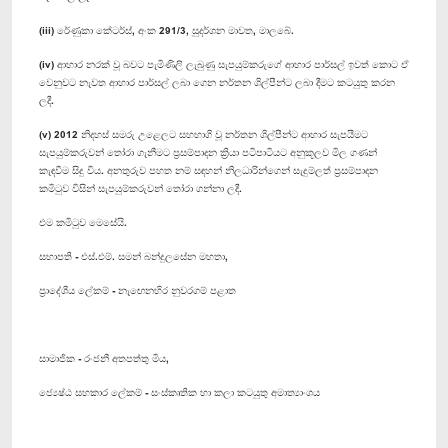
(iii) රේණුකා කේටර්ස්, අංක 291/3, සුදර්ශන මාවත, මාලබේ.
(iv) ආහාර නරක් වූ බවට පැමිණිලි ලැබුණු සැපයුම්කරුගේ ආහාර පාර්සල් ඉවත් කොට ඒ
වෙනුවට නැවත ආහාර පාර්සල් ලබා ගෙන නර්තන ශිල්පීන්ට ලබා දීමට කටයුතු කරන
ලදී.
(v) 2012 නිදහස් සමරු උළෙලට සහභාගි වූ නර්තන ශිල්පීන්ට ආහාර සැපයීමට
සැපයුම්කරුවන් තෝරා ගැනීමට ප්‍රසම්පාදන ක්‍රියා පටිපාටියට අනුකූලව මිල ගණන්
කැඳවීම සිදු විය. අනතුරුව පහත නම් සඳහන් නිලධාරින්ගෙන් සැදුම්ලත් ප්‍රසම්පාදන
කමිටුව විසින් සැපයුම්කරුවන් තෝරා ගන්නා ලදී.
එම කමිටුව මෙසේයි.
සභාපති - එස්.එම්. සමන් බන්දුලසේන මහතා,
ප්‍රාදේශීය ලේකම් - නැ‍ඟෙනහිර නුවරගම් පළාත
සාමාජික - රංජනී අතපත්තු මිය,
ජ්‍යෙෂ්ඨ සහකාර ලේකම් - සංස්කෘතික හා කලා කටයුතු අමාත්‍යාංශය