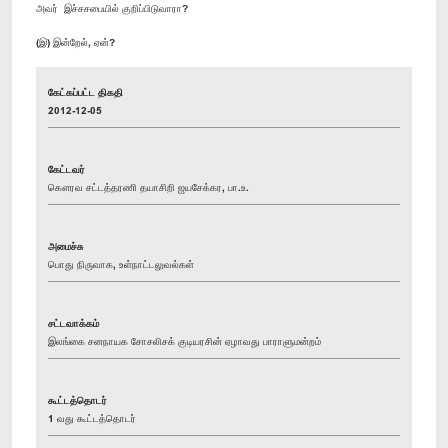
அவர் இச்சசபையில் குறிப்பிடுவாரா?
(இ) இன்றேல், ஏன்?
கேட்கப்பட்ட திகதி
2012-12-05
கேட்டவர்
கௌரவ சட்டத்தரணி தயாசிறி ஜயசேக்கர, பா.உ.
அமைச்சு
பொது நிருவாக, உள்நாட்டலுவல்கள்
சட்டவாக்கம்
இலங்கை சனநாயக சோசலிசக் குடியரசின் ஏழாவது பாராளுமன்றம்
கூட்டத்தொடர்
1 வது கூட்டத்தொடர்