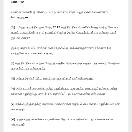
2385/ ’12
கெளரவ தயாசிறி ஜயசேகர,— பொது நிர்வாக, உள்நாட்டலுவல்கள் அமைச்சரைக்
கேட்பதற்கு,—
(அ) அநுராதபுரத்தில் நடைபெற்ற 2012 சுதந்திர தின விழாவின் போது கலந்து கொண்ட
நடனக் கலைஞர்கள் எந்த நிறுவனத்திலிருந்து தெரிவு செய்யப்பட்டார்கள் என்பதை அவர்
குறிப்பிடுவாரா?
(ஆ) (i) மேற்கூறப்பட்ட சுதந்திர தின விழாவில் நடனக் கலைஞர்களாக எத்தனை பேர்
கலந்துகொண்டார்கள் என்பதையும்;
(ii) சுதந்திர தின விழா நடைபெற்ற தினத்தில் அவர்களுக்கு பழுதடைந்த உணவுப் பொதிகள்
வழங்கப்பட்டதா என்பதையும்;
(iii) அவ்வாறெனின் அந்த உணவினை வழங்கியவர் யார் என்பதையும்;
(iv) அந்த நடனக் கலைஞர்களுக்கு வழங்கப்பட்ட பழுதடைந்த உணவுக்குப் பதிலாக மாற்று
தீர்வினை வழங்குவது தொடர்பாக எடுக்கப்பட்ட நடவடிக்கை என்ன என்பதையும்
(v) அந்த வழங்குனருக்கு மேற்கூறிய உணவுக்கான அனுப்பல் கட்டளையை வழங்கியவர் யார்
என்பதையும்;
(vi) பழுதடைந்த உணவினை வழங்கியமை தொடர்பாக எடுக்கப்பட்ட நடவடிக்கை என்ன
என்பதையும்