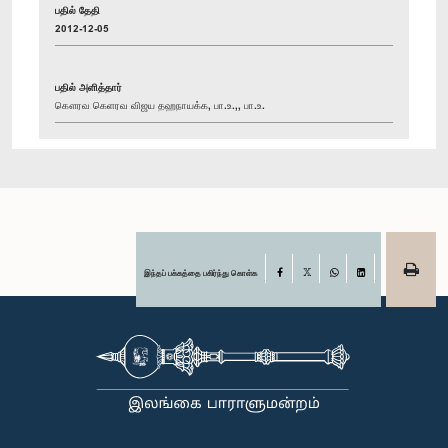
பதில் தேதி
2012-12-05
பதில் அளித்தார்
கௌரவ கெளரவ விஜய தஹநாயக்க, பா.உ.,, பா.உ.
இந்தப் பக்கத்தை பகிர்ந்து கொள்க
Facebook
X
WhatsApp
LinkedIn