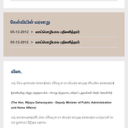
கேள்வியின் வரலாறு
05-12-2012
வாய்மொழியாக பதிலளித்தார்
05-12-2012
வாய்மொழியாக பதிலளித்தார்
விடை
ගරු විජය දහනායක මහතා (රාජ්‍ය පරිපාලන හා ස්වදේශ කටයුතු නියෝජ්‍ය අමාත්‍යතුමා)
(மாண்புமிகு விஜய தஹநாயக்க - பொது நிருவாக, உள்நாட்டலுவல்கள் பிரதி அமைச்சர்)
(The Hon. Wijaya Dahanayake - Deputy Minister of Public Administration
and Home Affairs)
ගරු කථානායකතුමනි, රාජ්‍ය පරිපාලන හා ස්වදේශ කටයුතු අමාත්‍යතුමා වෙනුවෙන් මා
එම ප්‍රශ්නයට පිළිතුර දෙනවා.