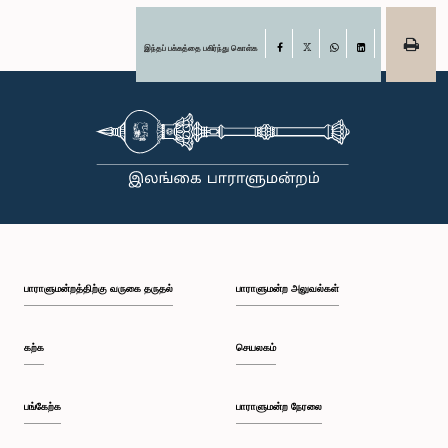
இந்தப் பக்கத்தை பகிர்ந்து கொள்க
Facebook
X
WhatsApp
LinkedIn
பாராளுமன்றத்திற்கு வருகை தருதல்
பாராளுமன்ற அலுவல்கள்
கற்க
செயலகம்
பங்கேற்க
பாராளுமன்ற நேரலை