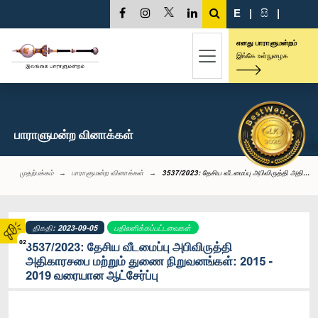
E
|
සි
|
எனது பாராளுமன்றம்
இங்கே உள்நுழைக
பாராளுமன்ற வினாக்கள்
முதற்பக்கம்
பாராளுமன்ற வினாக்கள்
3537/2023: தேசிய வீடமைப்பு அபிவிருத்தி அதி...
திகதி: 2023-09-05
பதிலளிக்கப்பட்டவைகள்
02
3537/2023: தேசிய வீடமைப்பு அபிவிருத்தி
அதிகாரசபை மற்றும் துணை நிறுவனங்கள்: 2015 -
2019 வரையான ஆட்சேர்ப்பு