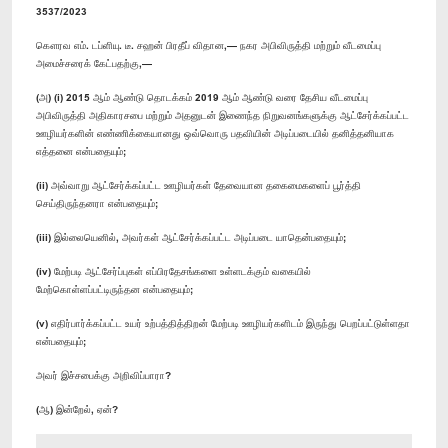
3537/2023
கௌரவ எம். டப்ளியு. டீ. சஹன் பிரதீப் விதான,— நகர அபிவிருத்தி மற்றும் வீடமைப்பு
அமைச்சரைக் கேட்பதற்கு,—
(அ) (i) 2015 ஆம் ஆண்டு தொடக்கம் 2019 ஆம் ஆண்டு வரை தேசிய வீடமைப்பு
அபிவிருத்தி அதிகாரசபை மற்றும் அதனுடன் இணைந்த நிறுவனங்களுக்கு ஆட்சேர்க்கப்பட்ட
ஊழியர்களின் எண்ணிக்கையானது ஒவ்வொரு பதவியின் அடிப்படையில் தனித்தனியாக
எத்தனை என்பதையும்;
(ii) அவ்வாறு ஆட்சேர்க்கப்பட்ட ஊழியர்கள் தேவையான தகைமைகளைப் பூர்த்தி
செய்திருந்தனரா என்பதையும்;
(iii) இல்லையெனில், அவர்கள் ஆட்சேர்க்கப்பட்ட அடிப்படை யாதென்பதையும்;
(iv) மேற்படி ஆட்சேர்ப்புகள் எப்பிரதேசங்களை உள்ளடக்கும் வகையில்
மேற்கொள்ளப்பட்டிருந்தன என்பதையும்;
(v) எதிர்பார்க்கப்பட்ட உயர் உற்பத்தித்திறன் மேற்படி ஊழியர்களிடம் இருந்து பெறப்பட்டுள்ளதா
என்பதையும்;
அவர் இச்சபைக்கு அறிவிப்பாரா?
(ஆ) இன்றேல், ஏன்?