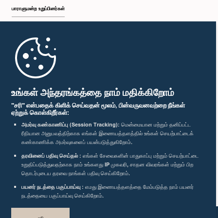
பாராளுமன்ற உறுப்பினர்கள்
முதற்பக்கம்
பாராளுமன்ற கையடக்க செயலி
உங்கள் அந்தரங்கத்தை நாம் மதிக்கிறோம்
"சரி" என்பதைக் கிளிக் செய்வதன் மூலம், பின்வருவனவற்றை நீங்கள்
ஏற்றுக் கொள்கிறீர்கள்:
அமர்வு கண்காணிப்பு (Session Tracking):
மென்மையான மற்றும் தனிப்பட்ட
ரீதியான அனுபவத்திற்காக எங்கள் இணையத்தளத்தில் உங்கள் செயற்பாட்டைக்
எம்மை பின்தொடர்க :
கண்காணிக்க அமர்வுகளைப் பயன்படுத்துகிறோம்.
தரவினைப் பதிவு செய்தல் :
எங்கள் சேவைகளின் பாதுகாப்பு மற்றும் செயற்பாட்டை
விருதுகள்
உறுதிப்படுத்துவதற்காக நாம் உங்களது IP முகவரி, சாதன விவரங்கள் மற்றும் பிற
தொடர்புடைய தரவை நாங்கள் பதிவு செய்கிறோம்.
பயனர் நடத்தை பகுப்பாய்வு :
எமது இணையத்தளத்தை மேம்படுத்த நாம் பயனர்
தனியுரிமைக் கொள்கை
நடத்தையை பகுப்பாய்வு செய்கிறோம்.
பதிப்புரிமை © இலங்கை பாராளுமன்றம்.