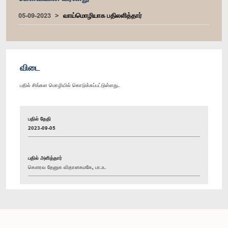
05-09-2023
வாய்மொழியாக பதிலளித்தார்
விடை
பதில் சிங்கள மொழியில் கொடுக்கப்பட்டுள்ளது.
பதில் தேதி
2023-09-05
பதில் அளித்தார்
கௌரவ தேனுக விதானகமகே, பா.உ.