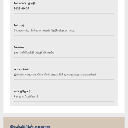
கேட்கப்பட்ட திகதி
2023-09-05
கேட்டவர்
கௌரவ எம். டப்ளியு. டீ. சஹன் பிரதீப் விதான, பா.உ.
அமைச்சு
நகர அபிவிருத்தி மற்றும் வீடமைப்பு
சட்டவாக்கம்
இலங்கை சனநாயக சோசலிசக் குடியரசின் ஒன்பதாவது பாராளுமன்றம்
கூட்டத்தொடர்
4 வது கூட்டத்தொடர்
கேள்வியின் வரலாறு