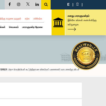
E
|
සි
|
எனது பாராளுமன்றம்
திற்கு வருகை தருதல்
கற்க
பங்கேற்க
இங்கே உங்கள் கணக்கிற்கு
உள்நுழைக
ல்கள்
செயலகம்
பாராளுமன்ற நேரலை
/2023: அரச பொறியியல் கூட்டுத்தாபன விளம்பரப் பலகைகள்: வாடகைக்கு விடல்