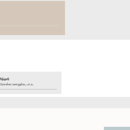
ித்தார்
ரசன்ன ரணதுங்க, பா.உ.