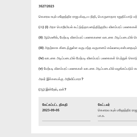
3527/2023
கௌரவ உபுல் மஹேந்திர ராஜபக்‌ஷ,— நிதி, பொருளாதார உறுதிப்பாடு 
(அ) (i) அரச பொறியியல் கூட்டுத்தாபனத்திற்குரிய விளம்பரப் பலகை
(ii) ஆமெனில், மேற்படி விளம்பரப் பலகைகளை வாடகை அடிப்படையில்
(iii) அதற்காக கிடைத்துள்ள வருடாந்த வருமானம் எவ்வளவு என்பதையும்
(iv) வாடகை அடிப்படையில் மேற்படி விளம்பரப் பலகைகள் பெற்றுக் கொட
(v) மேற்படி விளம்பரப் பலகைகள் வாடகை அடிப்படையில் வழங்கப்படும் 
அவர் இச்சபைக்கு அறிவிப்பாரா?
(ஆ) இன்றேல், ஏன்?
கேட்கப்பட்ட திகதி
கேட்டவர்
2023-09-05
கௌரவ உபுல் மஹேந்திர ராஜ
பா.உ.