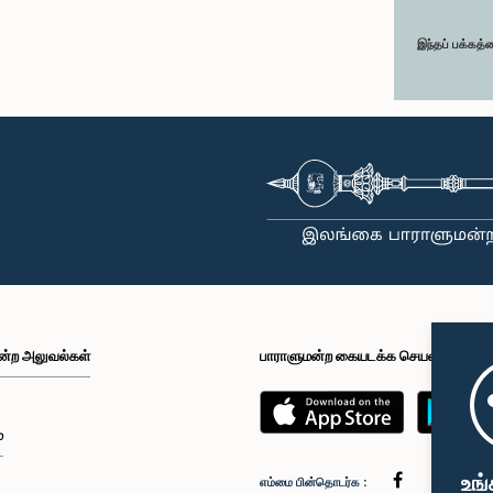
இந்தப் பக்கத்
ன்ற அலுவல்கள்
பாராளுமன்ற கையடக்க செயலி
்
உங்
எம்மை பின்தொடர்க :