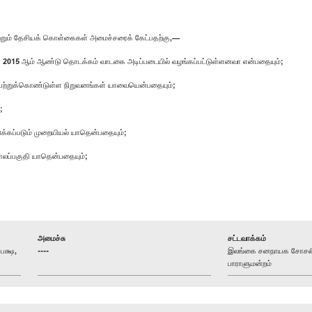
மற்றும் தேசியக் கொள்கைகள் அமைச்சரைக் கேட்பதற்கு,—
கள் 2015 ஆம் ஆண்டு தொடக்கம் வாடகை அடிப்படையில் வழங்கப்பட்டுள்ளனவா என்பதையும்;
 பெற்றுக்கொண்டுள்ள நிறுவனங்கள் யாவையென்பதையும்;
;
ுக்கப்படும் முறையியல் யாதென்பதையும்;
காலப்பகுதி யாதென்பதையும்;
அமைச்சு
சட்டவாக்கம்
பக்ஷ,
----
இலங்கை சனநாயக சோசலிச
பாராளுமன்றம்