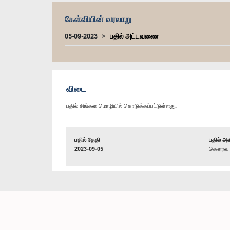
கேள்வியின் வரலாறு
05-09-2023
பதில் அட்டவணை
விடை
பதில் சிங்கள மொழியில் கொடுக்கப்பட்டுள்ளது.
பதில் தேதி
பதில் அள
2023-09-05
கௌரவ பி