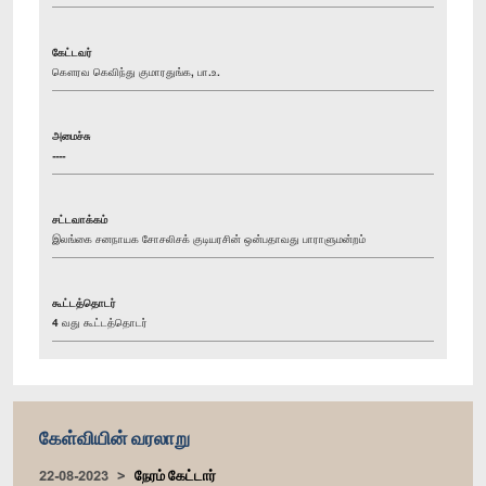
கேட்டவர்
கௌரவ கெவிந்து குமாரதுங்க, பா.உ.
அமைச்சு
----
சட்டவாக்கம்
இலங்கை சனநாயக சோசலிசக் குடியரசின் ஒன்பதாவது பாராளுமன்றம்
கூட்டத்தொடர்
4 வது கூட்டத்தொடர்
கேள்வியின் வரலாறு
22-08-2023
நேரம் கேட்டார்