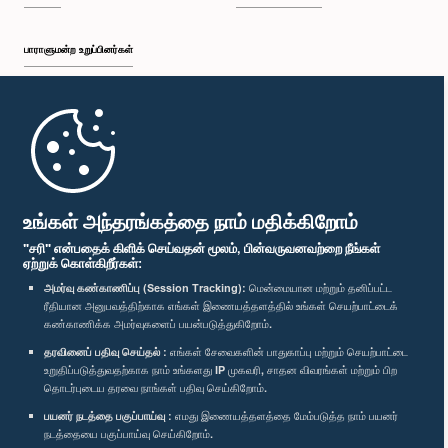
பாராளுமன்ற உறுப்பினர்கள்
முதற்பக்கம்
பாராளுமன்ற கையடக்க செயலி
உங்கள் அந்தரங்கத்தை நாம் மதிக்கிறோம்
"சரி" என்பதைக் கிளிக் செய்வதன் மூலம், பின்வருவனவற்றை நீங்கள்
ஏற்றுக் கொள்கிறீர்கள்:
அமர்வு கண்காணிப்பு (Session Tracking):
மென்மையான மற்றும் தனிப்பட்ட
ரீதியான அனுபவத்திற்காக எங்கள் இணையத்தளத்தில் உங்கள் செயற்பாட்டைக்
எம்மை பின்தொடர்க :
கண்காணிக்க அமர்வுகளைப் பயன்படுத்துகிறோம்.
தரவினைப் பதிவு செய்தல் :
எங்கள் சேவைகளின் பாதுகாப்பு மற்றும் செயற்பாட்டை
விருதுகள்
உறுதிப்படுத்துவதற்காக நாம் உங்களது IP முகவரி, சாதன விவரங்கள் மற்றும் பிற
தொடர்புடைய தரவை நாங்கள் பதிவு செய்கிறோம்.
பயனர் நடத்தை பகுப்பாய்வு :
எமது இணையத்தளத்தை மேம்படுத்த நாம் பயனர்
தனியுரிமைக் கொள்கை
நடத்தையை பகுப்பாய்வு செய்கிறோம்.