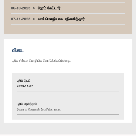
06-10-2023
நேரம் கேட்டார்
07-11-2023
வாய்மொழியாக பதிலளித்தார்
விடை
பதில் சிங்கள மொழியில் கொடுக்கப்பட்டுள்ளது.
பதில் தேதி
2023-11-07
பதில் அளித்தார்
கௌரவ செஹான் சேமசிங்க, பா.உ.