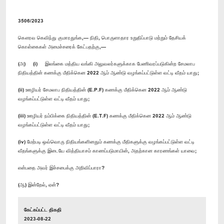
3506/2023
கௌரவ கெவிந்து குமாரதுங்க,— நிதி, பொருளாதார உறுதிப்பாடு மற்றும் தேசியக்
கொள்கைகள் அமைச்சரைக் கேட்பதற்கு,—
(அ) (i) இலங்கை மத்திய வங்கி அலுவலர்களுக்காக பேணிவரப்படுகின்ற சேமலாப
நிதியத்தின் கணக்கு மீதிக்கென 2022 ஆம் ஆண்டு வழங்கப்பட்டுள்ள வட்டி வீதம் யாது;
(ii) ஊழியர் சேமலாப நிதியத்தின் (E.P.F) கணக்கு மீதிக்கென 2022 ஆம் ஆண்டு
வழங்கப்பட்டுள்ள வட்டி வீதம் யாது;
(iii) ஊழியர் நம்பிக்கை நிதியத்தின் (E.T.F) கணக்கு மீதிக்கென 2022 ஆம் ஆண்டு
வழங்கப்பட்டுள்ள வட்டி வீதம் யாது;
(iv) மேற்படி ஒவ்வொரு நிதியங்களினதும் கணக்கு மீதிகளுக்கு வழங்கப்பட்டுள்ள வட்டி
வீதங்களுக்கு இடையே வித்தியாசம் காணப்படுமாயின், அதற்கான காரணங்கள் யாவை;
என்பதை அவர் இச்சபைக்கு அறிவிப்பாரா?
(ஆ) இன்றேல், ஏன்?
கேட்கப்பட்ட திகதி
2023-08-22