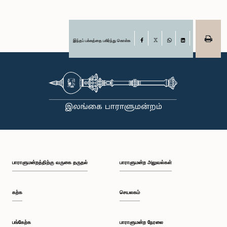
இந்தப் பக்கத்தை பகிர்ந்து கொள்க
Facebook
X
WhatsApp
LinkedIn
பாராளுமன்றத்திற்கு வருகை தருதல்
பாராளுமன்ற அலுவல்கள்
கற்க
செயலகம்
பங்கேற்க
பாராளுமன்ற நேரலை