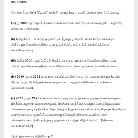
3505/2023
கௌரவ (கலாநிதி) (திருமதி) ஹரினி அமரசூரிய,— கல்வி அமைச்சரைக் கேட்பதற்கு,—
(அ) (i) 2023 ஆம் ஆண்டிற்கான உயர்கல்விக்கான மொத்த வரவுசெலவுத்திட்ட ஒதுக்கீடு
எவ்வளவு என்பதையும்;
(ii) மேற்குறிப்பிட்ட மொத்த ஒதுக்கீட்டில் இருந்து மூலதனச் செலவினத்திற்காகவும்
மீண்டெழும் செலவினத்திற்காகவும் ஒதுக்கப்பட்ட நிதிகளின் சதவிகிதத்தினை
வெவ்வேறாகவும்;
(iii) மேற்குறிப்பிட்ட ஒதுக்கீட்டில் இருந்து தற்போது மூலதனச் செலவினத்திற்காகவும்
மீண்டெழும் செலவினத்திற்காகவும் விடுவிக்கப்பட்டுள்ள நிதிகளை வெவ்வேறாகவும்;
(iv) 2019 முதல் 2023 வரையான காலப்பகுதியின் போது அரச பல்கலைக்கழகங்களில்
ஆய்வு மற்றும் அபிவிருத்திக்காக ஒதுக்கப்பட்ட மற்றும் விடுவிக்கப்பட்ட நிதிகளை
வெவ்வேறாகவும்;
(v) 2021 முதல் 2023 வரையான காலப்பகுதிக்காக இலங்கை திறந்த பல்கலைக்கழகம்,
இலங்கை சமுத்திர பல்கலைக்கழகம், இலங்கை வாழ்க்கை தொழில் தொழில்நுட்பவியல்
பல்கலைக்கழகம், எந்திரவியல் தொழில்நுட்ப நிறுவனம் - கட்டுநாயக்க, ஜெனரல் சேர் ஜோன்
கொத்தலாவல பாதுகாப்புப் பல்கலைக்கழகம் மற்றும் இலங்கை பெளத்த, பாளி
பல்கலைக்கழகம் ஆகியவற்றுக்கு ஒதுக்கப்பட்ட மற்றும் விடுவிக்கப்பட்ட நிதிகளை
வெவ்வேறாகவும்;
அவர் இச்சபைக்கு அறிவிப்பாரா?