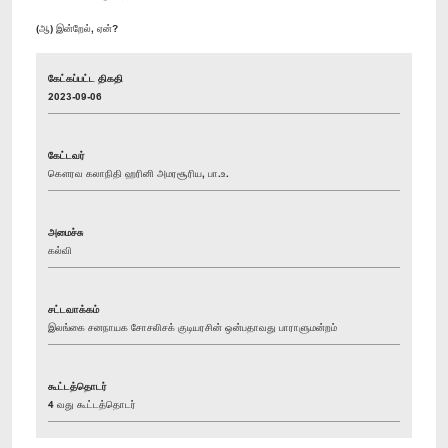
(ஆ) இன்றேல், ஏன்?
கேட்கப்பட்ட திகதி
2023-09-06
கேட்டவர்
கௌரவ கலாநிதி ஹரினி அமரசூரிய, பா.உ.
அமைச்சு
கல்வி
சட்டவாக்கம்
இலங்கை சனநாயக சோசலிசக் குடியரசின் ஒன்பதாவது பாராளுமன்றம்
கூட்டத்தொடர்
4 வது கூட்டத்தொடர்