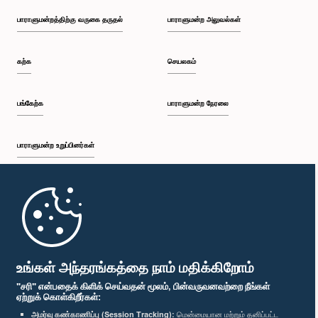
பாராளுமன்றத்திற்கு வருகை தருதல்
பாராளுமன்ற அலுவல்கள்
கற்க
செயலகம்
பங்கேற்க
பாராளுமன்ற நேரலை
பாராளுமன்ற உறுப்பினர்கள்
முதற்பக்கம்
பாராளுமன்ற கையடக்க செயலி
உங்கள் அந்தரங்கத்தை நாம் மதிக்கிறோம்
"சரி" என்பதைக் கிளிக் செய்வதன் மூலம், பின்வருவனவற்றை நீங்கள்
ஏற்றுக் கொள்கிறீர்கள்:
அமர்வு கண்காணிப்பு (Session Tracking):
மென்மையான மற்றும் தனிப்பட்ட