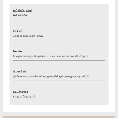
கேட்கப்பட்ட திகதி
2023-12-09
கேட்டவர்
கௌரவ வேலு குமார், பா.உ.
அமைச்சு
நீர் வழங்கல் மற்றும் பெருந்தோட்ட உட்கட்டமைப்பு வசதிகள் அபிவிருத்தி
சட்டவாக்கம்
இலங்கை சனநாயக சோசலிசக் குடியரசின் ஒன்பதாவது பாராளுமன்றம்
கூட்டத்தொடர்
4 வது கூட்டத்தொடர்