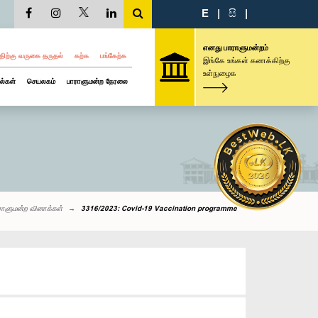
E
|
සි
|
எனது பாராளுமன்றம்
திற்கு வருகை தருதல்
கற்க
பங்கேற்க
இங்கே உங்கள் கணக்கிற்கு
உள்நுழைக
ல்கள்
செயலகம்
பாராளுமன்ற நேரலை
ராளுமன்ற வினாக்கள்
3316/2023: Covid-19 Vaccination programme