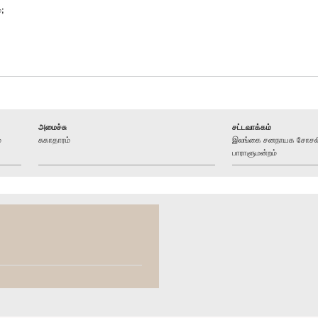
்;
அமைச்சு
சட்டவாக்கம்
ம
சுகாதாரம்
இலங்கை சனநாயக சோசலிச
பாராளுமன்றம்