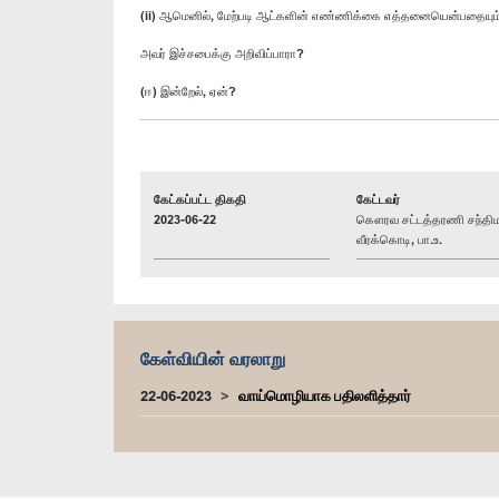
(ii) ஆமெனில், மேற்படி ஆட்களின் எண்ணிக்கை எத்தனையென்பதையும
அவர் இச்சபைக்கு அறிவிப்பாரா?
(ஈ) இன்றேல், ஏன்?
கேட்கப்பட்ட திகதி
கேட்டவர்
2023-06-22
கௌரவ சட்டத்தரணி சந்தி
வீரக்கொடி, பா.உ.
கேள்வியின் வரலாறு
22-06-2023
வாய்மொழியாக பதிலளித்தார்