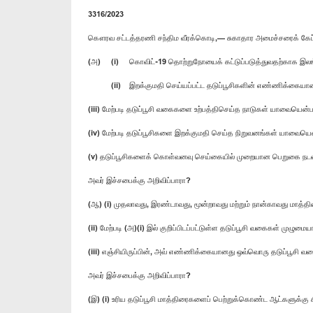
3316/2023
கௌரவ சட்டத்தரணி சந்திம வீரக்கொடி,— சுகாதார அமைச்சரைக் கேட
(அ) (i) கொவிட்-19 தொற்றுநோயைக் கட்டுப்படுத்துவதற்காக இலங்
(ii) இறக்குமதி செய்யப்பட்ட தடுப்பூசிகளின் எண்ணிக்கையான
(iii) மேற்படி தடுப்பூசி வகைகளை உற்பத்திசெய்த நாடுகள் யாவையென்ப
(iv) மேற்படி தடுப்பூசிகளை இறக்குமதி செய்த நிறுவனங்கள் யாவையெ
(v) தடுப்பூசிகளைக் கொள்வனவு செய்கையில் முறையான பெறுகை நடவடி
அவர் இச்சபைக்கு அறிவிப்பாரா?
(ஆ) (i) முதலாவது, இரண்டாவது, மூன்றாவது மற்றும் நான்காவது மா
(ii) மேற்படி (அ)(i) இல் குறிப்பிடப்பட்டுள்ள தடுப்பூசி வகைகள் முழு
(iii) எஞ்சியிருப்பின், அவ் எண்ணிக்கையானது ஒவ்வொரு தடுப்பூ
அவர் இச்சபைக்கு அறிவிப்பாரா?
(இ) (i) உரிய தடுப்பூசி மாத்திரைகளைப் பெற்றுக்கொண்ட ஆட்களுக்கு ச