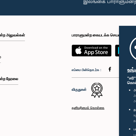
ன்ற அலுவல்கள்
பாராளுமன்ற கையடக்க செயலி
்
உங்
எம்மை பின்தொடர்க :
"சரி
ன்ற நேரலை
கொள்க
விருதுகள்
அ
அ
அ
தனியுரிமைக் கொள்கை
த
உ
த
ப
ப