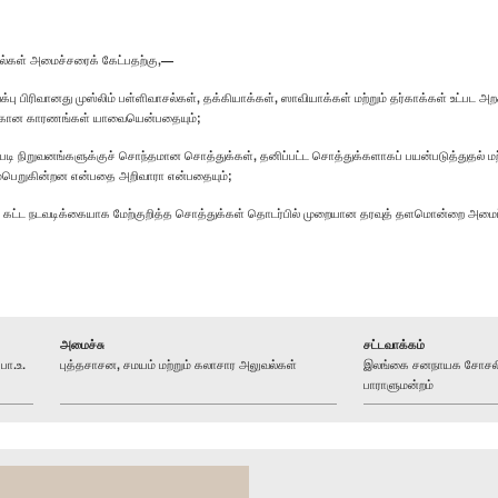
ல்கள் அமைச்சரைக் கேட்பதற்கு,—
க்பு பிரிவானது முஸ்லிம் பள்ளிவாசல்கள், தக்கியாக்கள், ஸாவியாக்கள் மற்றும் தர்காக்கள் உட்
்கான காரணங்கள் யாவையென்பதையும்;
 நிறுவனங்களுக்குச் சொந்தமான சொத்துக்கள், தனிப்பட்ட சொத்துக்களாகப் பயன்படுத்துதல் மற்
்பெறுகின்றன என்பதை அறிவாரா என்பதையும்;
க் கட்ட நடவடிக்கையாக மேற்குறித்த சொத்துக்கள் தொடர்பில் முறையான தரவுத் தளமொன்றை அமைப்
அமைச்சு
சட்டவாக்கம்
பா.உ.
புத்தசாசன, சமயம் மற்றும் கலாசார அலுவல்கள்
இலங்கை சனநாயக சோசலிச
பாராளுமன்றம்