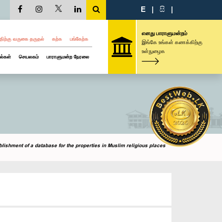
E
|
සි
|
எனது பாராளுமன்றம்
திற்கு வருகை தருதல்
கற்க
பங்கேற்க
இங்கே உங்கள் கணக்கிற்கு
உள்நுழைக
ல்கள்
செயலகம்
பாராளுமன்ற நேரலை
lishment of a database for the properties in Muslim religious places