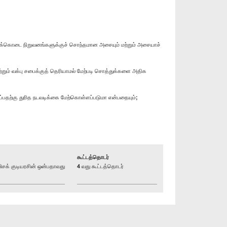
பட அறக்கொடை நிறுவனங்களுக்குச் சொந்தமான அசையும் மற்றும் அசையாச்
றும் வக்பு சபைக்குத் தெரியாமல் மேற்படி சொத்துக்களை அதிக
பதற்கு துரித நடவடிக்கை மேற்கொள்ளப்படுமா என்பதையும்;
கூட்டத்தொடர்
க் குடியரசின் ஒன்பதாவது
4 வது கூட்டத்தொடர்