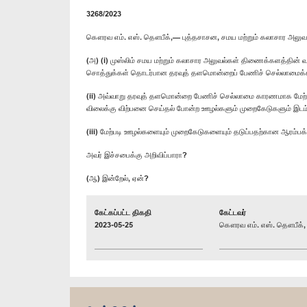
3268/2023
கௌரவ எம். எஸ். தௌபீக்,— புத்தசாசன, சமய மற்றும் கலாசார அலுவ
(அ) (i) முஸ்லிம் சமய மற்றும் கலாசார அலுவல்கள் திணைக்களத்தின் வ
சொத்துக்கள் தொடர்பான தரவுத் தளமொன்றைப் பேணிச் செல்லாமைக
(ii) அவ்வாறு தரவுத் தளமொன்றை பேணிச் செல்லாமை காரணமாக மேற்படி
விலைக்கு விற்பனை செய்தல் போன்ற ஊழல்களும் முறைகேடுகளும் இடம
(iii) மேற்படி ஊழல்களையும் முறைகேடுகளையும் தடுப்பதற்கான ஆரம்ப
அவர் இச்சபைக்கு அறிவிப்பாரா?
(ஆ) இன்றேல், ஏன்?
கேட்கப்பட்ட திகதி
கேட்டவர்
2023-05-25
கௌரவ எம். எஸ். தௌபீக், 