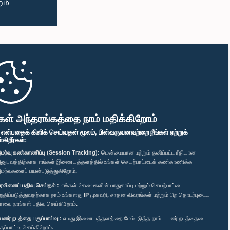
கள் அந்தரங்கத்தை நாம் மதிக்கிறோம்
" என்பதைக் கிளிக் செய்வதன் மூலம், பின்வருவனவற்றை நீங்கள் ஏற்றுக்
ிறீர்கள்:
மர்வு கண்காணிப்பு (Session Tracking):
மென்மையான மற்றும் தனிப்பட்ட ரீதியான
னுபவத்திற்காக எங்கள் இணையத்தளத்தில் உங்கள் செயற்பாட்டைக் கண்காணிக்க
மர்வுகளைப் பயன்படுத்துகிறோம்.
ரவினைப் பதிவு செய்தல் :
எங்கள் சேவைகளின் பாதுகாப்பு மற்றும் செயற்பாட்டை
றுதிப்படுத்துவதற்காக நாம் உங்களது IP முகவரி, சாதன விவரங்கள் மற்றும் பிற தொடர்புடைய
ரவை நாங்கள் பதிவு செய்கிறோம்.
யனர் நடத்தை பகுப்பாய்வு :
எமது இணையத்தளத்தை மேம்படுத்த நாம் பயனர் நடத்தையை
குப்பாய்வு செய்கிறோம்.