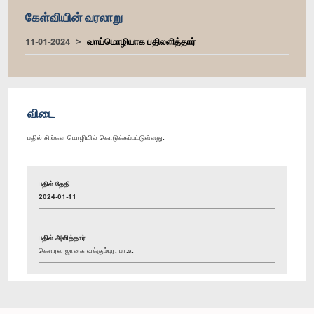
கேள்வியின் வரலாறு
11-01-2024
வாய்மொழியாக பதிலளித்தார்
விடை
பதில் சிங்கள மொழியில் கொடுக்கப்பட்டுள்ளது.
பதில் தேதி
2024-01-11
பதில் அளித்தார்
கௌரவ ஜானக வக்கும்புர, பா.உ.