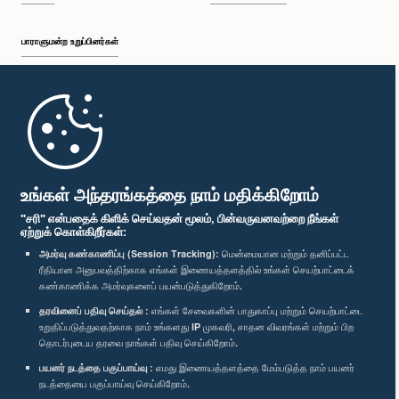
பாராளுமன்ற உறுப்பினர்கள்
முதற்பக்கம்
பாராளுமன்ற கையடக்க செயலி
உங்கள் அந்தரங்கத்தை நாம் மதிக்கிறோம்
"சரி" என்பதைக் கிளிக் செய்வதன் மூலம், பின்வருவனவற்றை நீங்கள்
ஏற்றுக் கொள்கிறீர்கள்:
அமர்வு கண்காணிப்பு (Session Tracking):
மென்மையான மற்றும் தனிப்பட்ட
ரீதியான அனுபவத்திற்காக எங்கள் இணையத்தளத்தில் உங்கள் செயற்பாட்டைக்
எம்மை பின்தொடர்க :
கண்காணிக்க அமர்வுகளைப் பயன்படுத்துகிறோம்.
தரவினைப் பதிவு செய்தல் :
எங்கள் சேவைகளின் பாதுகாப்பு மற்றும் செயற்பாட்டை
விருதுகள்
உறுதிப்படுத்துவதற்காக நாம் உங்களது IP முகவரி, சாதன விவரங்கள் மற்றும் பிற
தொடர்புடைய தரவை நாங்கள் பதிவு செய்கிறோம்.
பயனர் நடத்தை பகுப்பாய்வு :
எமது இணையத்தளத்தை மேம்படுத்த நாம் பயனர்
தனியுரிமைக் கொள்கை
நடத்தையை பகுப்பாய்வு செய்கிறோம்.