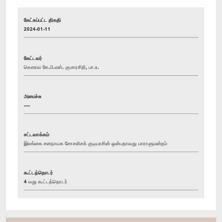
கேட்கப்பட்ட திகதி
2024-01-11
கேட்டவர்
கௌரவ கே.பி.எஸ். குமாரசிறி, பா.உ.
அமைச்சு
----
சட்டவாக்கம்
இலங்கை சனநாயக சோசலிசக் குடியரசின் ஒன்பதாவது பாராளுமன்றம்
கூட்டத்தொடர்
4 வது கூட்டத்தொடர்