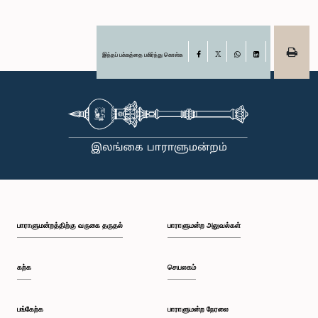
இந்தப் பக்கத்தை பகிர்ந்து கொள்க
Facebook
X
WhatsApp
LinkedIn
பாராளுமன்றத்திற்கு வருகை தருதல்
பாராளுமன்ற அலுவல்கள்
கற்க
செயலகம்
பங்கேற்க
பாராளுமன்ற நேரலை