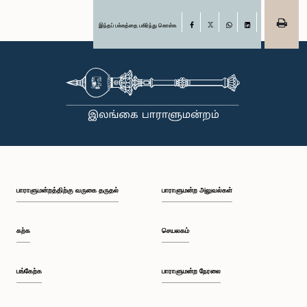
இந்தப் பக்கத்தை பகிர்ந்து கொள்க
Facebook
X
WhatsApp
LinkedIn
பாராளுமன்றத்திற்கு வருகை தருதல்
பாராளுமன்ற அலுவல்கள்
கற்க
செயலகம்
பங்கேற்க
பாராளுமன்ற நேரலை