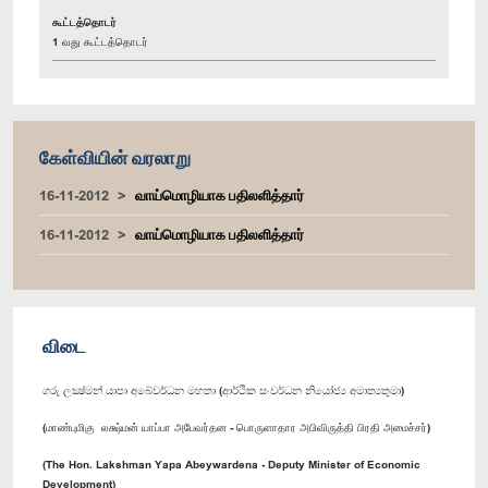
கூட்டத்தொடர்
1 வது கூட்டத்தொடர்
கேள்வியின் வரலாறு
16-11-2012
வாய்மொழியாக பதிலளித்தார்
16-11-2012
வாய்மொழியாக பதிலளித்தார்
விடை
ගරු ලක්‍ෂ්මන් යාපා අබේවර්ධන මහතා (ආර්ථික සංවර්ධන නියෝජ්‍ය අමාත්‍යතුමා)
(மாண்புமிகு லக்ஷ்மன் யாப்பா அபேவர்தன - பொருளாதார அபிவிருத்தி பிரதி அமைச்சர்)
(The Hon. Lakshman Yapa Abeywardena - Deputy Minister of Economic
Development)