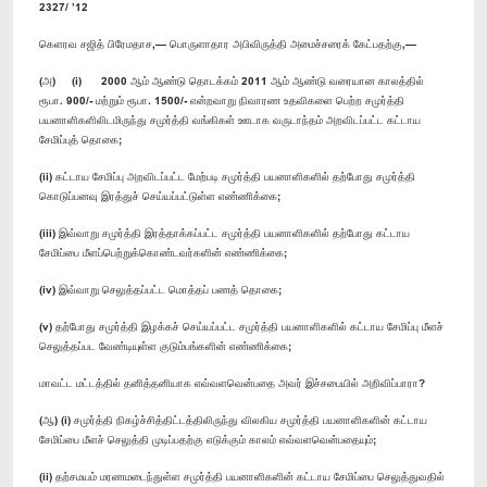
2327/ ’12
கெளரவ சஜித் பிரேமதாச,— பொருளாதார அபிவிருத்தி அமைச்சரைக் கேட்பதற்கு,—
(அ) (i) 2000 ஆம் ஆண்டு தொடக்கம் 2011 ஆம் ஆண்டு வரையான காலத்தில்
ரூபா. 900/- மற்றும் ரூபா. 1500/- என்றவாறு நிவாரண உதவிகளை பெற்ற சமுர்த்தி
பயனாளிகளிலிடமிருந்து சமுர்த்தி வங்கிகள் ஊடாக வருடாந்தம் அறவிடப்பட்ட கட்டாய
சேமிப்புத் தொகை;
(ii) கட்டாய சேமிப்பு அறவிடப்பட்ட மேற்படி சமுர்த்தி பயனாளிகளில் தற்போது சமுர்த்தி
கொடுப்பனவு இரத்துச் செய்யப்பட்டுள்ள எண்ணிக்கை;
(iii) இவ்வாறு சமுர்த்தி இரத்தாக்கப்பட்ட சமுர்த்தி பயனாளிகளில் தற்போது கட்டாய
சேமிப்பை மீளப்பெற்றுக்கொண்டவர்களின் எண்ணிக்கை;
(iv) இவ்வாறு செலுத்தப்பட்ட மொத்தப் பணத் தொகை;
(v) தற்போது சமுர்த்தி இழக்கச் செய்யப்பட்ட சமுர்த்தி பயனாளிகளில் கட்டாய சேமிப்பு மீளச்
செலுத்தப்பட வேண்டியுள்ள குடும்பங்களின் எண்ணிக்கை;
மாவட்ட மட்டத்தில் தனித்தனியாக எவ்வளவென்பதை அவர் இச்சபையில் அறிவிப்பாரா?
(ஆ) (i) சமுர்த்தி நிகழ்ச்சித்திட்டத்திலிருந்து விலகிய சமுர்த்தி பயனாளிகளின் கட்டாய
சேமிப்பை மீளச் செலுத்தி முடிப்பதற்கு எடுக்கும் காலம் எவ்வளவென்பதையும்;
(ii) தற்சமயம் மரணமடைந்துள்ள சமுர்த்தி பயனாளிகளின் கட்டாய சேமிப்பை செலுத்துவதில்