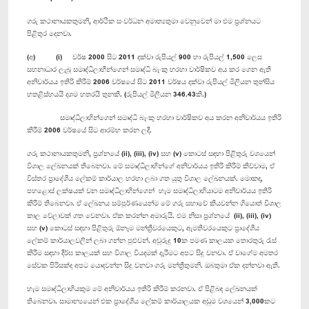
ගරු කථානායකතුමනි, ආර්ථික සංවර්ධන අමාත්‍යතුමා වෙනුවෙන් මා එම ප්‍රශ්නයට
පිළිතුර දෙනවා.
(අ) (i) වර්ෂ 2000 සිට 2011 දක්වා රුපියල් 900 හා රුපියල් 1,500 ලෙස
සහනාධාර ලැබූ සමෘද්ධිලාභීන්ගෙන් සමෘද්ධි බැංකු හරහා වාර්ෂිකව අය කර ගෙන ඇති
අනිවාර්යය ඉතිරි කිරීම් 2006 වර්ෂයේ සිට 2011 වර්ෂය දක්වා රුපියල් මිලියන තුන්සිය
හතළිස්හයයි දශම හතරයි තුනකි. (රුපියල් මිලියන 346.43කි.)
සමෘද්ධිලාභින්ගෙන් සමෘද්ධි බැංකු හරහා වාර්ෂිකව අය කරන අනිවාර්යය ඉතිරි
කිරීම් 2006 වර්ෂයේ සිට ආරම්භ කරන ලදී.
ගරු කථානායකතුමනි, ප්‍රශ්නයේ (ii), (iii), (iv) සහ (v) කොටස් සඳහා පිළිතුරු වශයෙන්
විශාල ලේඛනයක් තිබෙනවා. මේ සමෘද්ධිලාභින්ගේ අනිවාර්යය ඉතිරි කිරීම් කිව්වාම, ඒ
විස්තර ප්‍රාදේශීය ලේකම් කාර්යාල හරහා ලබා ගත යුතු විශාල ලේඛනයක්. මොකද,
පහළොස් ලක්ෂයක් වන සමෘද්ධිලාභින්ගෙන් හැම සමෘද්ධිලාභියාටම අනිවාර්යය ඉතිරි
කිරීම් තිබෙනවා. ඒ ලේඛනය සම්පූර්ණයෙන්ම මේ ගරු සභාවේ කියවන්න ගියොත් විශාල
කාල වේලාවක් ගත වෙනවා. ඒක කරන්න අමාරුයි. එම නිසා ප්‍රශ්නයේ (ii), (iii), (iv)
සහ (v) කොටස් සඳහා පිළිතුරු ඕනෑම මන්ත්‍රීවරයෙකුට, ඇමතිවරයෙකුට ප්‍රාදේශීය
ලේකම් කාර්යාලවලින් ලබා ගන්න පුළුවන්. අවුරුදු 10ක පමණ කාලයක තොරතුරු රැස්
කිරීම සඳහා දීර්ඝ කාලයක් සහ විශාල වියදමක් දැරීමට අපට සිදු වනවා. ඒ වාගේම අමතර
සේවක පිරිසක්ද අපට යොදවන්න සිදු වනවා ගරු මන්ත්‍රීතුමනි. ඔබතුමා ඒක දන්නවා ඇති.
හැම සමෘද්ධිලාභියකුම මේ අනිවාර්යය ඉතිරි කිරීම් කරනවා. ඒ පිළිබඳ ලේඛනයක්
තිබෙනවා. සාමාන්‍යයෙන් එක ප්‍රාදේශීය ලේකම් කාර්යාලයක අඩුම වශයෙන් 3,000කට