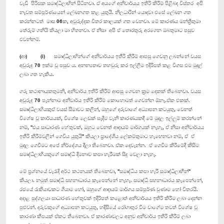
වැඩි පිරිසක සමෘද්ධිලාභින් සිටිනවා. ඒ අයගේ අනිවාර්යය ඉතිරි කිරීම් පිළිබඳ විස්තර අපි
නැවත සම්පූර්ණයෙන් ලේඛනගත කළ යුතුයි. නිලධාරින් යොදවා එසේ ලේඛන ගත
කරන්නටත් මාස 06ක, අවුරුද්දක විතර කාලයක් ගත වෙනවා. මේ කාරණය මන්ත්‍රීතුමා
තේරුම් ගනියි කියලා මා හිතනවා. ඒ නිසා අපි ඒ තොරතුරු අරගෙන ඔබතුමාට පසුව
එවන්නම්.
(ආ) (i) සමෘද්ධිලාභින්ගේ අනිවාර්යය ඉතිරි කිරීම් ආපසු ගෙවනු ලබන්නේ වයස
අවුරුදු 70 ඉක්ම වූ පසුව ය. අනන්‍යතාව තහවුරු කර ඉල්ලීම ඉදිරිපත් කළ විගස එම මුදල්
ලබා ගත හැකිය.
ගරු කථානායකතුමනි, අනිවාර්ය ඉතිරි කිරීම් ආපසු ගෙවන ක්‍රම දෙකක් තිබෙනවා. වයස
අවුරුදු 70 පැන්නාම අනිවාර්ය ඉතිරි කිරීම් කොහොමත් ගෙවන්න ඕනෑ.ඒක එකක්.
සමෘද්ධිලාභියකුඒ වයස් සීමාවට කලින්, ඔහුගේ දරුවාගේ අධ්‍යාපන කටයුතු, වෙනත්
විශේෂ වූ කාර්යයක්, විශේෂ ලෙඩක් සෑදීම වැනි කාරණයකදී මේ මුදල ඉල්ලුම් කරන්නේ
නම්, ''එය සාධාරණ හේතුවක්, ඔහුට වෙනත් ආදායම් මාර්ගයක් නැහැ, ඒ නිසා අනිවාර්යය
ඉතිරි කිරීම්වලින් ගෙවිය යුතුයි'' කියලා ප්‍රාදේශීය ලේකම්තුමාට හැ‍ඟෙනවා නම්, ඒ ඒ
මුදල ගෙවීමට අපේ නිර්දේශය දීලා තිබෙනවා. ඒක දෙවැන්න. ඒ ගෙවීම කිරීමේදී කිසිම
සමෘද්ධිලාභියකුගේ සමෘද්ධි දීමනාව කපා හැරීමක් සිදු වෙලා නැහැ.
මේ ප්‍රශ්නයේ වැරැදි අර්ථ කථනයක් තිබෙනවා, ''සමෘද්ධිය කපා හැරි සමෘද්ධිලාභීන්''
කියලා. නමුත් සමෘද්ධි සහනාධාරය කැපෙන්නේ නැහැ. සමෘද්ධි සහනාධාරය කැපෙන්නේ,
රජයේ රැකියාවකට ගියාම හෝ, ඔහුගේ ආදායම් මාර්ගය සම්පූර්ණ වුණාම හෝ විතරයි.
අදාළ පුද්ගලයා සාධාරණ හේතුවක් ඉදිරිපත් කළොත් අනිවාර්යය ඉතිරි කිරීම ලබා දෙන්න
පුළුවන්. දරුවකුගේ අධ්‍යාපන කටයුතු, හදිසියේ රෝගාතුර වීම වාගේම තවත් විශේෂ වූ
කාරණා කීපයක් ඒකට තිබෙනවා. ඒ කාරණාවලට අනුව අනිවාර්ය ඉතිරි කිරීම් ලබා