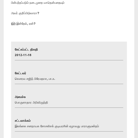
பின்பற்றப்படும் நடைமுறை யாதென்பதையும்
அவர் குறிப்பிடுவாரா?
(இ) இன்றேல், ஏன்?
கேட்கப்பட்ட திகதி
2012-11-16
கேட்டவர்
கௌரவ சஜித் பிரேமதாச, பா.உ.
அமைச்சு
பொருளாதார அபிவிருத்தி
சட்டவாக்கம்
இலங்கை சனநாயக சோசலிசக் குடியரசின் ஏழாவது பாராளுமன்றம்