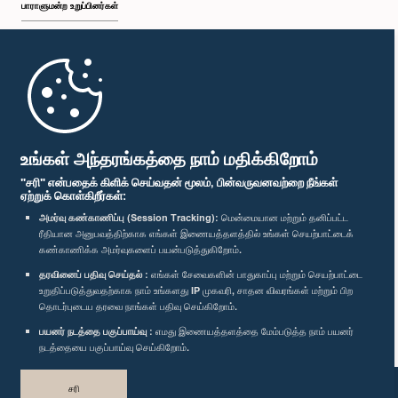
பாராளுமன்ற உறுப்பினர்கள்
முதற்பக்கம்
பாராளுமன்ற கையடக்க செயலி
உங்கள் அந்தரங்கத்தை நாம் மதிக்கிறோம்
"சரி" என்பதைக் கிளிக் செய்வதன் மூலம், பின்வருவனவற்றை நீங்கள்
ஏற்றுக் கொள்கிறீர்கள்:
அமர்வு கண்காணிப்பு (Session Tracking):
மென்மையான மற்றும் தனிப்பட்ட
ரீதியான அனுபவத்திற்காக எங்கள் இணையத்தளத்தில் உங்கள் செயற்பாட்டைக்
எம்மை பின்தொடர்க :
கண்காணிக்க அமர்வுகளைப் பயன்படுத்துகிறோம்.
தரவினைப் பதிவு செய்தல் :
எங்கள் சேவைகளின் பாதுகாப்பு மற்றும் செயற்பாட்டை
விருதுகள்
உறுதிப்படுத்துவதற்காக நாம் உங்களது IP முகவரி, சாதன விவரங்கள் மற்றும் பிற
தொடர்புடைய தரவை நாங்கள் பதிவு செய்கிறோம்.
பயனர் நடத்தை பகுப்பாய்வு :
எமது இணையத்தளத்தை மேம்படுத்த நாம் பயனர்
தனியுரிமைக் கொள்கை
நடத்தையை பகுப்பாய்வு செய்கிறோம்.
பதிப்புரிமை © இலங்கை பாராளுமன்றம்.
சரி
முழுப்பதிப்புரிமையுடையது.