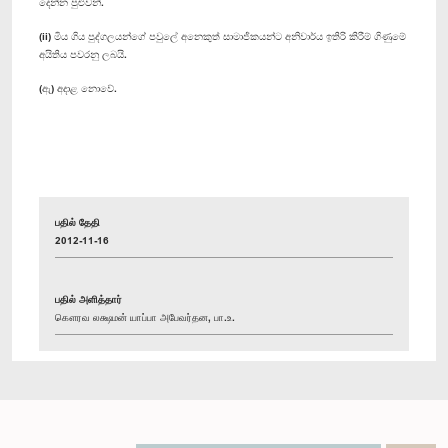
දෙන්න පුළුවන්.
(ii) මිය ගිය පුද්ගලයන්ගේ පවුලේ අනෙකුත් සාමාජිකයන්ට අනිවාර්ය ඉතිරි කිරීම් ගිණුමේ
අයිතිය පවරනු ලබයි.
(ඇ) අදාළ නොවේ.
பதில் தேதி
2012-11-16
பதில் அளித்தார்
கௌரவ லக்ஷமன் யாப்பா அபேவர்தன, பா.உ.