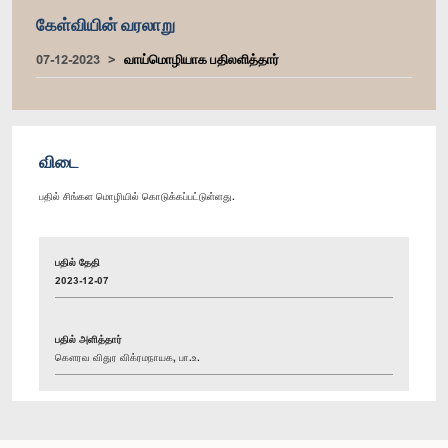
கேள்வியின் வரலாறு
07-12-2023
வாய்மொழியாக பதிலளித்தார்
விடை
பதில் சிங்கள மொழியில் கொடுக்கப்பட்டுள்ளது.
பதில் தேதி
2023-12-07
பதில் அளித்தார்
கௌரவ விதுர விக்ரமநாயக, பா.உ.