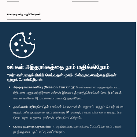
பாராளுமன்ற உறுப்பினர்கள்
முதற்பக்கம்
பாராளுமன்ற கையடக்க செயலி
உங்கள் அந்தரங்கத்தை நாம் மதிக்கிறோம்
"சரி" என்பதைக் கிளிக் செய்வதன் மூலம், பின்வருவனவற்றை நீங்கள்
ஏற்றுக் கொள்கிறீர்கள்:
அமர்வு கண்காணிப்பு (Session Tracking):
மென்மையான மற்றும் தனிப்பட்ட
ரீதியான அனுபவத்திற்காக எங்கள் இணையத்தளத்தில் உங்கள் செயற்பாட்டைக்
எம்மை பின்தொடர்க :
கண்காணிக்க அமர்வுகளைப் பயன்படுத்துகிறோம்.
தரவினைப் பதிவு செய்தல் :
எங்கள் சேவைகளின் பாதுகாப்பு மற்றும் செயற்பாட்டை
விருதுகள்
உறுதிப்படுத்துவதற்காக நாம் உங்களது IP முகவரி, சாதன விவரங்கள் மற்றும் பிற
தொடர்புடைய தரவை நாங்கள் பதிவு செய்கிறோம்.
பயனர் நடத்தை பகுப்பாய்வு :
எமது இணையத்தளத்தை மேம்படுத்த நாம் பயனர்
தனியுரிமைக் கொள்கை
நடத்தையை பகுப்பாய்வு செய்கிறோம்.