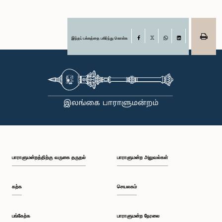
இந்தப் பக்கத்தை பகிர்ந்து கொள்க
Facebook
X
WhatsApp
LinkedIn
பாராளுமன்றத்திற்கு வருகை தருதல்
பாராளுமன்ற அலுவல்கள்
கற்க
செயலகம்
பங்கேற்க
பாராளுமன்ற நேரலை