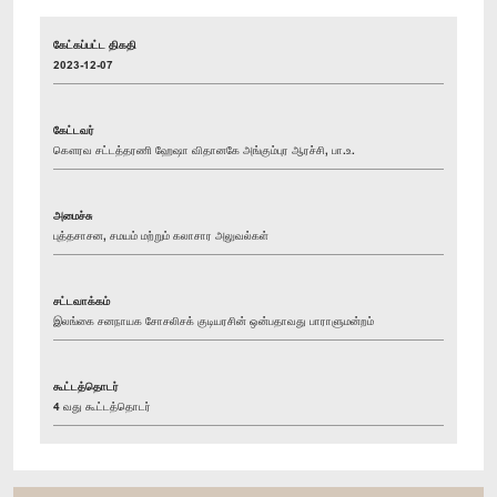
கேட்கப்பட்ட திகதி
2023-12-07
கேட்டவர்
கௌரவ சட்டத்தரணி ஹேஷா விதானகே அங்கும்புர ஆரச்சி, பா.உ.
அமைச்சு
புத்தசாசன, சமயம் மற்றும் கலாசார அலுவல்கள்
சட்டவாக்கம்
இலங்கை சனநாயக சோசலிசக் குடியரசின் ஒன்பதாவது பாராளுமன்றம்
கூட்டத்தொடர்
4 வது கூட்டத்தொடர்