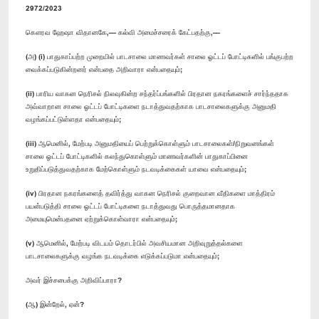
2972/2023
கௌரவ ஹேஷா விதானகே,— கல்வி அமைச்சரைக் கேட்பதற்கு,—
(அ) (i) பாதுகாப்பற்ற முறையில் பாடசாலை மாணவர்கள் சாலை ஓட்டப் போட்டிகளில் பங்குபற்ற
வைக்கப்படுகின்றனர் என்பதை அறிவாரா என்பதையும்;
(ii) பாரிய வாகன நெரிசல் நிலவுகின்ற சந்தர்ப்பங்களில் பிரதான நகரங்களைச் சார்ந்ததாக
அவ்வாறான சாலை ஓட்டப் போட்டிகளை நடாத்துவதற்காக பாடசாலைகளுக்கு அனுமதி
வழங்கப்பட்டுள்ளதா என்பதையும்;
(iii) ஆமெனில், மேற்படி அனுமதியைப் பெற்றுக்கொள்ளும் பாடசாலைகள்/நிறுவனங்கள்
சாலை ஓட்டப் போட்டிகளில் கலந்துகொள்ளும் மாணவர்களின் பாதுகாப்பினை
உறுதிப்படுத்துவதற்காக மேற்கொள்ளும் நடவடிக்கைகள் யாவை என்பதையும்;
(iv) பிரதான நகரங்களைத் தவிர்த்து வாகன நெரிசல் குறைவான வீதிகளை மாத்திரம்
பயன்படுத்தி சாலை ஓட்டப் போட்டிகளை நடாத்துவது பொருத்தமானதாக
அமையுமென்பதனை ஏற்றுக்கொள்வாரா என்பதையும்;
(v) ஆமெனில், மேற்படி விடயம் தொடர்பில் அவசியமான அறிவுறுத்தல்களை
பாடசாலைகளுக்கு வழங்க நடவடிக்கை எடுக்கப்படுமா என்பதையும்;
அவர் இச்சபைக்கு அறிவிப்பாரா?
(ஆ) இன்றேல், ஏன்?