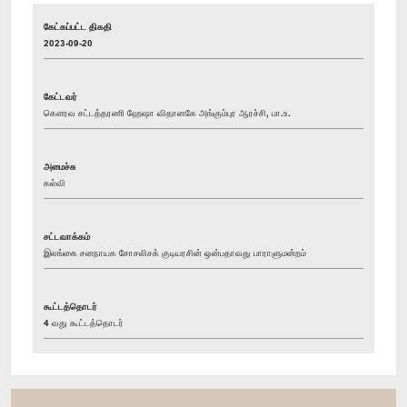
கேட்கப்பட்ட திகதி
2023-09-20
கேட்டவர்
கௌரவ சட்டத்தரணி ஹேஷா விதானகே அங்கும்புர ஆரச்சி, பா.உ.
அமைச்சு
கல்வி
சட்டவாக்கம்
இலங்கை சனநாயக சோசலிசக் குடியரசின் ஒன்பதாவது பாராளுமன்றம்
கூட்டத்தொடர்
4 வது கூட்டத்தொடர்