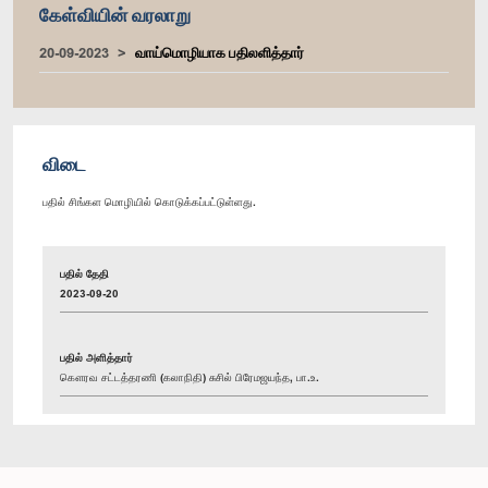
கேள்வியின் வரலாறு
20-09-2023
வாய்மொழியாக பதிலளித்தார்
விடை
பதில் சிங்கள மொழியில் கொடுக்கப்பட்டுள்ளது.
பதில் தேதி
2023-09-20
பதில் அளித்தார்
கௌரவ சட்டத்தரணி (கலாநிதி) சுசில் பிரேமஜயந்த, பா.உ.