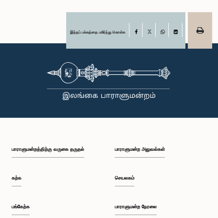
இந்தப் பக்கத்தை பகிர்ந்து கொள்க
Facebook
X
WhatsApp
LinkedIn
பாராளுமன்றத்திற்கு வருகை தருதல்
பாராளுமன்ற அலுவல்கள்
கற்க
செயலகம்
பங்கேற்க
பாராளுமன்ற நேரலை