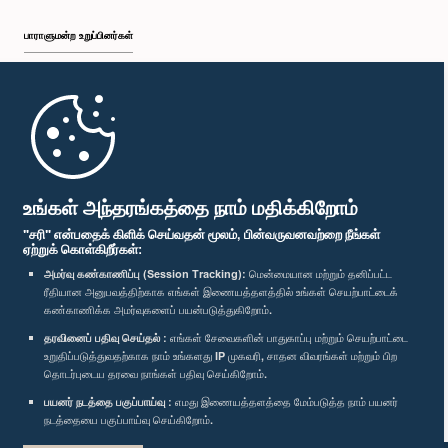
பாராளுமன்ற உறுப்பினர்கள்
முதற்பக்கம்
பாராளுமன்ற கையடக்க செயலி
உங்கள் அந்தரங்கத்தை நாம் மதிக்கிறோம்
"சரி" என்பதைக் கிளிக் செய்வதன் மூலம், பின்வருவனவற்றை நீங்கள்
ஏற்றுக் கொள்கிறீர்கள்:
அமர்வு கண்காணிப்பு (Session Tracking):
மென்மையான மற்றும் தனிப்பட்ட
ரீதியான அனுபவத்திற்காக எங்கள் இணையத்தளத்தில் உங்கள் செயற்பாட்டைக்
எம்மை பின்தொடர்க :
கண்காணிக்க அமர்வுகளைப் பயன்படுத்துகிறோம்.
தரவினைப் பதிவு செய்தல் :
எங்கள் சேவைகளின் பாதுகாப்பு மற்றும் செயற்பாட்டை
விருதுகள்
உறுதிப்படுத்துவதற்காக நாம் உங்களது IP முகவரி, சாதன விவரங்கள் மற்றும் பிற
தொடர்புடைய தரவை நாங்கள் பதிவு செய்கிறோம்.
பயனர் நடத்தை பகுப்பாய்வு :
எமது இணையத்தளத்தை மேம்படுத்த நாம் பயனர்
தனியுரிமைக் கொள்கை
நடத்தையை பகுப்பாய்வு செய்கிறோம்.